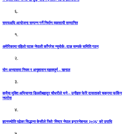
६.
समयअघि आयोजना सम्पन्न गर्ने निर्माण व्यवसायी सम्मानित
१.
अमेरिकामा पहिलो पटक नेपाली काँग्रेस न्यूयोर्क–दाङ सम्पर्क समिति गठन
२.
योग अभ्यासमा नियम र अनुशासन महत्वपूर्ण – खनाल
३.
कमैया मुक्ति अभियान्ता डिल्लीबहादुर चौधरीले भने – उनीहरु फेरि दासताको चक्रमा फर्किन
नपरोस
४.
ज्ञानज्योति पढेका सिद्धान्त केसीले जिते ‘मिष्टर नेपाल इन्टरनेशनल २०२६’ को उपाधि
५.