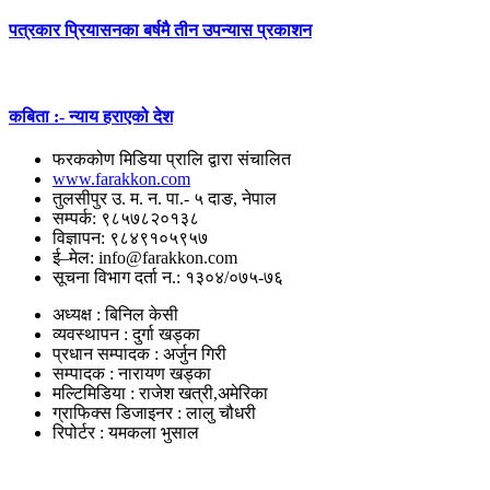
पत्रकार प्रियासनका बर्षमै तीन उपन्यास प्रकाशन
कबिता :- न्याय हराएको देश
फरककोण मिडिया प्रालि द्वारा संचालित
www.farakkon.com
तुलसीपुर उ. म. न. पा.- ५ दाङ, नेपाल
सम्पर्क: ९८५७८२०१३८
विज्ञापन: ९८४९१०५९५७
ई–मेल: info@farakkon.com
सूचना विभाग दर्ता न.: १३०४/०७५-७६
अध्यक्ष : बिनिल केसी
व्यवस्थापन : दुर्गा खड्का
प्रधान सम्पादक : अर्जुन गिरी
सम्पादक : नारायण खड्का
मल्टिमिडिया : राजेश खत्री,अमेरिका
ग्राफिक्स डिजाइनर : लालु चौधरी
रिपोर्टर : यमकला भुसाल