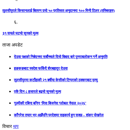
तुलसीपुरले किसानलाई बितरण गर्‍यो ५० प्रतिसत अनुदानमा १०० मिनी टिलर (तस्बिरहरु)
६.
३१ सयले घट्यो सुनको मूल्य
ताजा अपडेट
देउवा पक्षको निबेदनमा सर्बौच्चले दियो बिबाद बारे पुनराबलोकन गर्ने अनुमति
हङकङबाट स्वदेश फर्किदै शेरबहादुर देउवा
तुलसीपुरमा कटाँहाकी २१ बर्षीया केसीको टिप्परको ठक्करबाट मृत्यु
एकै दिन ८ हजारले बढ्यो सुनको मूल्य
गुल्मीकी रबिना बनिन् ‘मिस बिजनेस ग्लोबल नेपाल २०२६’
काँग्रेस तयार भए अझैंपनि प्रदेशमा सहकार्य हुन सक्छ – शंकर पोखरेल
विचार
थप