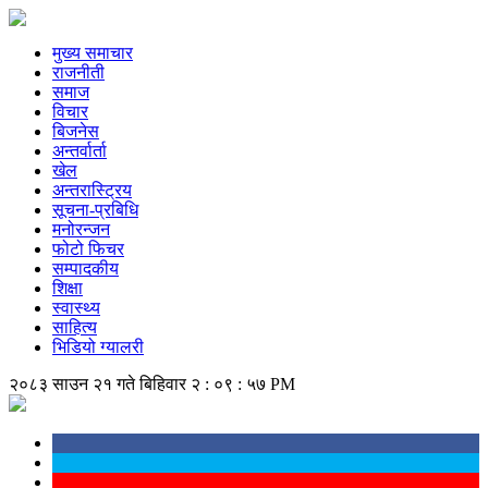
मुख्य समाचार
राजनीती
समाज
विचार
बिजनेस
अन्तर्वार्ता
खेल
अन्तरास्ट्रिय
सूचना-प्रबिधि
मनोरन्जन
फोटो फिचर
सम्पादकीय
शिक्षा
स्वास्थ्य
साहित्य
भिडियो ग्यालरी
२०८३ साउन २१ गते बिहिवार
२ : ०९ : ५७ PM