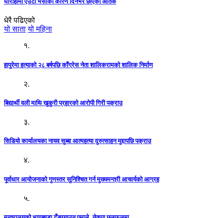
घोराहीमा एउटा भैंसीका कारण दिनभर छाएको आतंक
धेरै पढिएको
यो साता
यो महिना
१.
हापुरेमा हत्याको २८ बर्षपछि काँग्रेस नेता शालिकरामको शालिक निर्माण
२.
बिद्यार्थी वली माथि खुकुरी प्रहारको आरोपी गिरी पक्राउ
३.
सिडियो कार्यालयका नायव सुब्बा आत्महत्या दुरुत्साहन मुद्दापछि पक्राउ
४.
पूर्वाधार आयोजनाको गुणस्तर सुनिश्चित गर्न मुख्यमन्त्री आचार्यको आग्रह
५.
मन्त्रालयको भागबण्डा टुँङ्ग्याउन एमाले–नेकपा छलफलमा