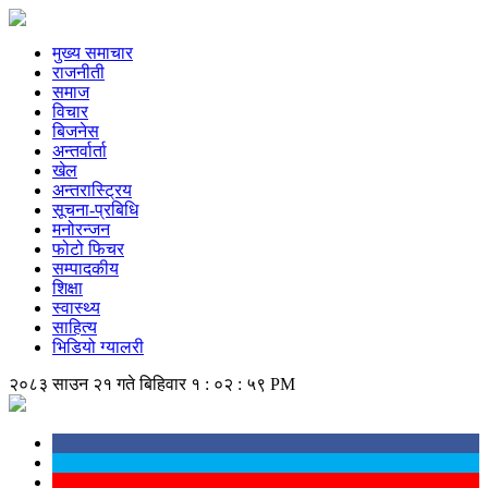
मुख्य समाचार
राजनीती
समाज
विचार
बिजनेस
अन्तर्वार्ता
खेल
अन्तरास्ट्रिय
सूचना-प्रबिधि
मनोरन्जन
फोटो फिचर
सम्पादकीय
शिक्षा
स्वास्थ्य
साहित्य
भिडियो ग्यालरी
२०८३ साउन २१ गते बिहिवार
१ : ०२ : ५९ PM