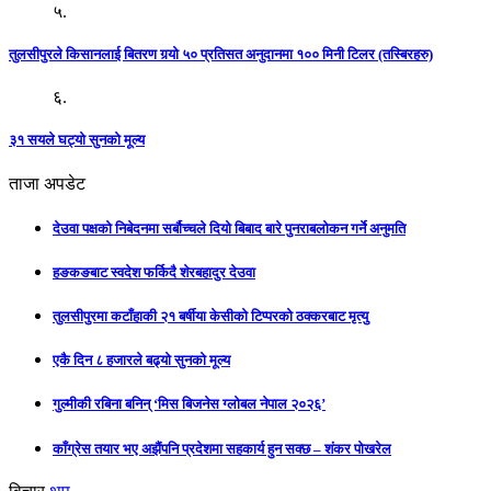
५.
तुलसीपुरले किसानलाई बितरण गर्‍यो ५० प्रतिसत अनुदानमा १०० मिनी टिलर (तस्बिरहरु)
६.
३१ सयले घट्यो सुनको मूल्य
ताजा अपडेट
देउवा पक्षको निबेदनमा सर्बौच्चले दियो बिबाद बारे पुनराबलोकन गर्ने अनुमति
हङकङबाट स्वदेश फर्किदै शेरबहादुर देउवा
तुलसीपुरमा कटाँहाकी २१ बर्षीया केसीको टिप्परको ठक्करबाट मृत्यु
एकै दिन ८ हजारले बढ्यो सुनको मूल्य
गुल्मीकी रबिना बनिन् ‘मिस बिजनेस ग्लोबल नेपाल २०२६’
काँग्रेस तयार भए अझैंपनि प्रदेशमा सहकार्य हुन सक्छ – शंकर पोखरेल