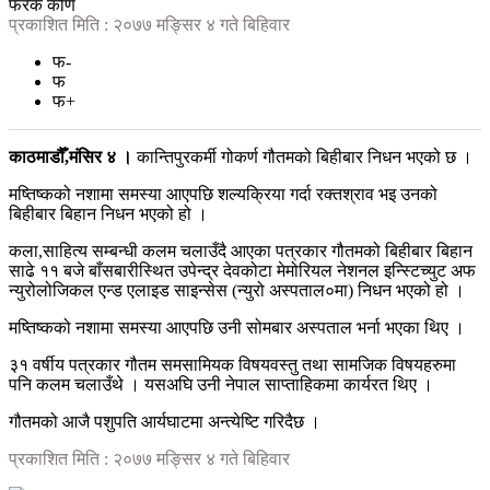
फरक कोण
प्रकाशित मिति : २०७७ मङ्सिर ४ गते बिहिवार
फ-
फ
फ+
काठमाडौँ,मंसिर ४ ।
कान्तिपुरकर्मी गोकर्ण गौतमको बिहीबार निधन भएको छ ।
मष्तिष्कको नशामा समस्या आएपछि शल्यक्रिया गर्दा रक्तश्राव भइ उनको
बिहीबार बिहान निधन भएको हो ।
कला,साहित्य सम्बन्धी कलम चलाउँदै आएका पत्रकार गौतमको बिहीबार बिहान
साढे ११ बजे बाँसबारीस्थित उपेन्द्र देवकोटा मेमोरियल नेशनल इन्स्टिच्युट अफ
न्युरोलोजिकल एन्ड एलाइड साइन्सेस (न्युरो अस्पताल०मा) निधन भएको हो ।
मष्तिष्कको नशामा समस्या आएपछि उनी सोमबार अस्पताल भर्ना भएका थिए ।
३१ वर्षीय पत्रकार गौतम समसामियक विषयवस्तु तथा सामजिक विषयहरुमा
पनि कलम चलाउँथे । यसअघि उनी नेपाल साप्ताहिकमा कार्यरत थिए ।
गौतमको आजै पशुपति आर्यघाटमा अन्त्येष्टि गरिदैछ ।
प्रकाशित मिति : २०७७ मङ्सिर ४ गते बिहिवार