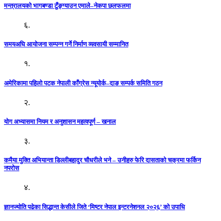
मन्त्रालयको भागबण्डा टुँङ्ग्याउन एमाले–नेकपा छलफलमा
६.
समयअघि आयोजना सम्पन्न गर्ने निर्माण व्यवसायी सम्मानित
१.
अमेरिकामा पहिलो पटक नेपाली काँग्रेस न्यूयोर्क–दाङ सम्पर्क समिति गठन
२.
योग अभ्यासमा नियम र अनुशासन महत्वपूर्ण – खनाल
३.
कमैया मुक्ति अभियान्ता डिल्लीबहादुर चौधरीले भने – उनीहरु फेरि दासताको चक्रमा फर्किन
नपरोस
४.
ज्ञानज्योति पढेका सिद्धान्त केसीले जिते ‘मिष्टर नेपाल इन्टरनेशनल २०२६’ को उपाधि