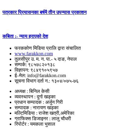
पत्रकार प्रियासनका बर्षमै तीन उपन्यास प्रकाशन
कबिता :- न्याय हराएको देश
फरककोण मिडिया प्रालि द्वारा संचालित
www.farakkon.com
तुलसीपुर उ. म. न. पा.- ५ दाङ, नेपाल
सम्पर्क: ९८५७८२०१३८
विज्ञापन: ९८४९१०५९५७
ई–मेल: info@farakkon.com
सूचना विभाग दर्ता न.: १३०४/०७५-७६
अध्यक्ष : बिनिल केसी
व्यवस्थापन : दुर्गा खड्का
प्रधान सम्पादक : अर्जुन गिरी
सम्पादक : नारायण खड्का
मल्टिमिडिया : राजेश खत्री,अमेरिका
ग्राफिक्स डिजाइनर : लालु चौधरी
रिपोर्टर : यमकला भुसाल