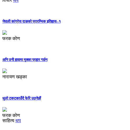
विचार
थप
नेपाली कांग्रेस दाङको प्रारम्भिक इतिहास–१
फरक कोण
अनि उनी हावामा मुक्का प्रहार गर्छन
नारायण खड्का
धुलो टकटकाउँदै फेरि उठ्नेछौं
फरक कोण
साहित्य
थप