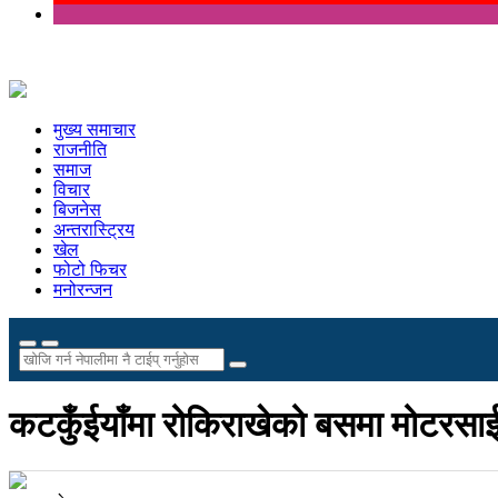
मुख्य समाचार
राजनीति
समाज
विचार
बिजनेस
अन्तरास्ट्रिय
खेल
फोटो फिचर
मनोरन्जन
कटकुँईयाँमा रोकिराखेको बसमा मोटरसाई