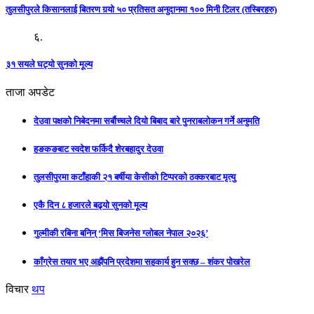
तुलसीपुरले किसानलाई बितरण गर्‍यो ५० प्रतिसत अनुदानमा १०० मिनी टिलर (तस्बिरहरु)
६.
३१ सयले घट्यो सुनको मूल्य
ताजा अपडेट
देउवा पक्षको निबेदनमा सर्बौच्चले दियो बिबाद बारे पुनराबलोकन गर्ने अनुमति
हङकङबाट स्वदेश फर्किदै शेरबहादुर देउवा
तुलसीपुरमा कटाँहाकी २१ बर्षीया केसीको टिप्परको ठक्करबाट मृत्यु
एकै दिन ८ हजारले बढ्यो सुनको मूल्य
गुल्मीकी रबिना बनिन् ‘मिस बिजनेस ग्लोबल नेपाल २०२६’
काँग्रेस तयार भए अझैंपनि प्रदेशमा सहकार्य हुन सक्छ – शंकर पोखरेल
विचार
थप