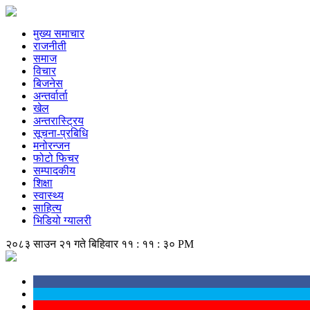
मुख्य समाचार
राजनीती
समाज
विचार
बिजनेस
अन्तर्वार्ता
खेल
अन्तरास्ट्रिय
सूचना-प्रबिधि
मनोरन्जन
फोटो फिचर
सम्पादकीय
शिक्षा
स्वास्थ्य
साहित्य
भिडियो ग्यालरी
२०८३ साउन २१ गते बिहिवार
११ : ११ : ३१ PM