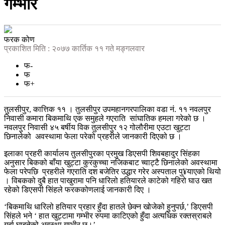
गम्भीर
फरक कोण
प्रकाशित मिति : २०७७ कार्तिक ११ गते मङ्गलवार
फ-
फ
फ+
तुलसीपुर, कात्तिक ११ । तुलसीपुर उपमहानगरपालिका वडा नं. ११ नवलपुर
निवासी कमारा बिकमाथि एक समुहले गएराति सांघातिक हमला गरेको छ ।
नवलपुर निवासी ४५ बर्षीय विक तुलसीपुर १२ गोलौरीमा एउटा खुट्टा
छिनालेको अवस्थामा फेला परेको प्रहरीले जानकारी दिएको छ ।
इलाका प्रहरी कार्यालय तुलसीपुरका प्रमुख डिएसपी शिवबहादुर सिंहका
अनुसार बिकको बाँया खुट्टा कुरकुच्चा नजिकबाट च्वाट्टै छिनालेको अवस्थामा
फेला परेपछि
प्रहरीले गएराति दश बजेतिर उद्धार गरेर अस्पताल पु¥याएको थियो
। विबकको दुबै हात पाखुरामा पनि धारिलो हतियारले काटेको गहिरो घाउ खत
रहेको डिएसपी सिंहले फरककोणलाई जानकारी दिए ।
‘बिकमाथि धारिलो हतियार प्रहार हुँदा हातले छेक्न खोजेको हुनुपर्छ,’ डिएसपी
सिंहले भने ‘ हात खुट्टामा गम्भीर रुपमा काटिएको हुँदा अत्यधिक रक्तस्राबले
गर्दा घाइतेको अवस्था गम्भीर छ।’