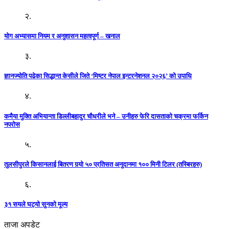
२.
योग अभ्यासमा नियम र अनुशासन महत्वपूर्ण – खनाल
३.
ज्ञानज्योति पढेका सिद्धान्त केसीले जिते ‘मिष्टर नेपाल इन्टरनेशनल २०२६’ को उपाधि
४.
कमैया मुक्ति अभियान्ता डिल्लीबहादुर चौधरीले भने – उनीहरु फेरि दासताको चक्रमा फर्किन
नपरोस
५.
तुलसीपुरले किसानलाई बितरण गर्‍यो ५० प्रतिसत अनुदानमा १०० मिनी टिलर (तस्बिरहरु)
६.
३१ सयले घट्यो सुनको मूल्य
ताजा अपडेट