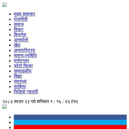
मुख्य समाचार
राजनीती
समाज
विचार
बिजनेस
अन्तर्वार्ता
खेल
अन्तरास्ट्रिय
सूचना-प्रबिधि
मनोरन्जन
फोटो फिचर
सम्पादकीय
शिक्षा
स्वास्थ्य
साहित्य
भिडियो ग्यालरी
२०८३ साउन २३ गते शनिवार
१ : १६ : ४३ PM