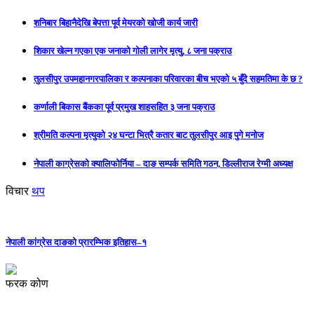
शनिबार बिहानैदेखि बेपत्ता पूर्व मेयरको खोजी कार्य जारी
शिकार खेल्न गएका एक जनाको गोली लागेर मृत्यु, ८ जना पक्राउ
तुलसीपुर उपमहानगरपालिका र कल्पनाका परिवारका बीच भएको ५ बुँदे सहमतिमा के छ ?
कर्णाली बिकास बैंकका पूर्व प्रमुख शाहसहित ३ जना पक्राउ
श्रीमति कल्पना मृत्युको २४ घन्टा भित्रै कतार बाट तुलसीपुर आइ पुगे मनोज
नेपाली काग्रेसको क्यालिफोर्निया – दाङ सम्पर्क समिति गठन, डिल्लीराज रेग्मी अध्यक्ष
विचार
थप
नेपाली कांग्रेस दाङको प्रारम्भिक इतिहास–१
फरक कोण