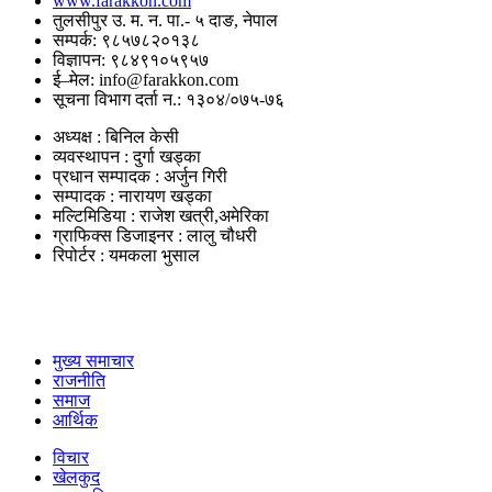
www.farakkon.com
तुलसीपुर उ. म. न. पा.- ५ दाङ, नेपाल
सम्पर्क: ९८५७८२०१३८
विज्ञापन: ९८४९१०५९५७
ई–मेल: info@farakkon.com
सूचना विभाग दर्ता न.: १३०४/०७५-७६
अध्यक्ष : बिनिल केसी
व्यवस्थापन : दुर्गा खड्का
प्रधान सम्पादक : अर्जुन गिरी
सम्पादक : नारायण खड्का
मल्टिमिडिया : राजेश खत्री,अमेरिका
ग्राफिक्स डिजाइनर : लालु चौधरी
रिपोर्टर : यमकला भुसाल
उपयोगी लिंकहरु
मुख्य समाचार
राजनीति
समाज
आर्थिक
विचार
खेलकुद