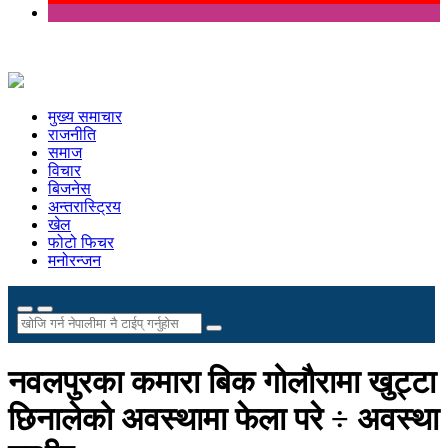
मुख्य समाचार
राजनीति
समाज
विचार
बिजनेस
अन्तरास्ट्रिय
खेल
फोटो फिचर
मनोरन्जन
नवलपुरका कमारा बिक गोलौरामा खुट्टा
छिनालेको अवस्थामा फेला परे ÷ अवस्था