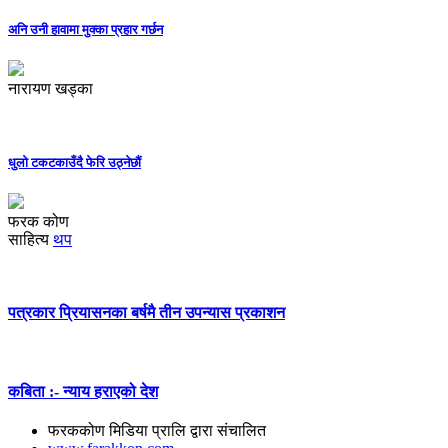
अनि उनी हावामा मुक्का प्रहार गर्छन
नारायण खड्का
धुलो टकटकाउँदै फेरि उठ्नेछौं
फरक कोण
साहित्य
थप
पत्रकार प्रियासनका बर्षमै तीन उपन्यास प्रकाशन
कबिता :- न्याय हराएको देश
फरककोण मिडिया प्रालि द्वारा संचालित