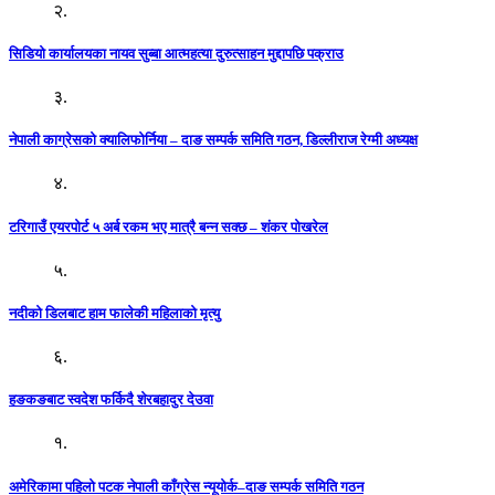
२.
सिडियो कार्यालयका नायव सुब्बा आत्महत्या दुरुत्साहन मुद्दापछि पक्राउ
३.
नेपाली काग्रेसको क्यालिफोर्निया – दाङ सम्पर्क समिति गठन, डिल्लीराज रेग्मी अध्यक्ष
४.
टरिगाउँ एयरपोर्ट ५ अर्ब रकम भए मात्रै बन्न सक्छ – शंकर पोखरेल
५.
नदीको डिलबाट हाम फालेकी महिलाको मृत्यु
६.
हङकङबाट स्वदेश फर्किदै शेरबहादुर देउवा
१.
अमेरिकामा पहिलो पटक नेपाली काँग्रेस न्यूयोर्क–दाङ सम्पर्क समिति गठन