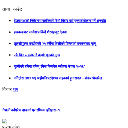
ताजा अपडेट
देउवा पक्षको निबेदनमा सर्बौच्चले दियो बिबाद बारे पुनराबलोकन गर्ने अनुमति
हङकङबाट स्वदेश फर्किदै शेरबहादुर देउवा
तुलसीपुरमा कटाँहाकी २१ बर्षीया केसीको टिप्परको ठक्करबाट मृत्यु
एकै दिन ८ हजारले बढ्यो सुनको मूल्य
गुल्मीकी रबिना बनिन् ‘मिस बिजनेस ग्लोबल नेपाल २०२६’
काँग्रेस तयार भए अझैंपनि प्रदेशमा सहकार्य हुन सक्छ – शंकर पोखरेल
विचार
थप
नेपाली कांग्रेस दाङको प्रारम्भिक इतिहास–१
फरक कोण