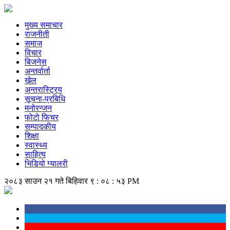
मुख्य समाचार
राजनीती
समाज
विचार
बिजनेस
अन्तर्वार्ता
खेल
अन्तरास्ट्रिय
सूचना-प्रबिधि
मनोरन्जन
फोटो फिचर
सम्पादकीय
शिक्षा
स्वास्थ्य
साहित्य
भिडियो ग्यालरी
२०८३ साउन २१ गते बिहिवार
९ : ०८ : ५३ PM