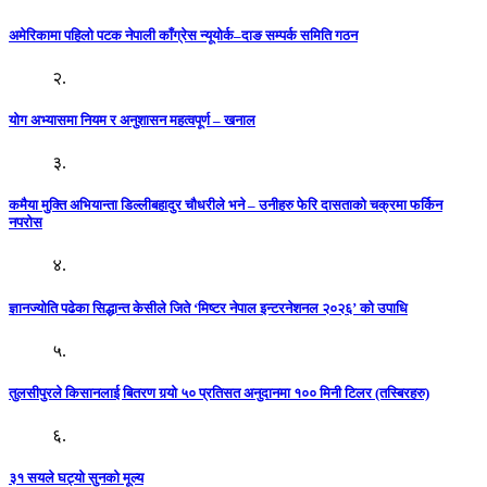
अमेरिकामा पहिलो पटक नेपाली काँग्रेस न्यूयोर्क–दाङ सम्पर्क समिति गठन
२.
योग अभ्यासमा नियम र अनुशासन महत्वपूर्ण – खनाल
३.
कमैया मुक्ति अभियान्ता डिल्लीबहादुर चौधरीले भने – उनीहरु फेरि दासताको चक्रमा फर्किन
नपरोस
४.
ज्ञानज्योति पढेका सिद्धान्त केसीले जिते ‘मिष्टर नेपाल इन्टरनेशनल २०२६’ को उपाधि
५.
तुलसीपुरले किसानलाई बितरण गर्‍यो ५० प्रतिसत अनुदानमा १०० मिनी टिलर (तस्बिरहरु)
६.
३१ सयले घट्यो सुनको मूल्य