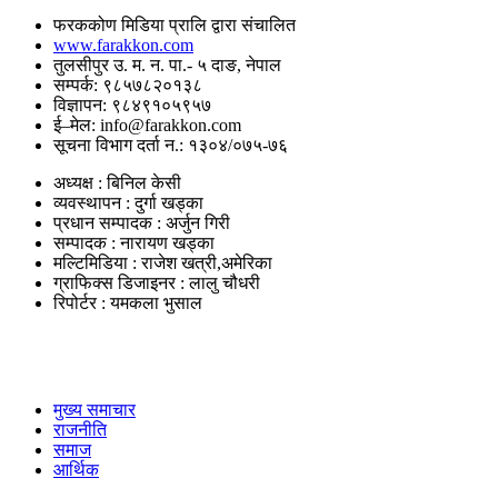
फरककोण मिडिया प्रालि द्वारा संचालित
www.farakkon.com
तुलसीपुर उ. म. न. पा.- ५ दाङ, नेपाल
सम्पर्क: ९८५७८२०१३८
विज्ञापन: ९८४९१०५९५७
ई–मेल: info@farakkon.com
सूचना विभाग दर्ता न.: १३०४/०७५-७६
अध्यक्ष : बिनिल केसी
व्यवस्थापन : दुर्गा खड्का
प्रधान सम्पादक : अर्जुन गिरी
सम्पादक : नारायण खड्का
मल्टिमिडिया : राजेश खत्री,अमेरिका
ग्राफिक्स डिजाइनर : लालु चौधरी
रिपोर्टर : यमकला भुसाल
उपयोगी लिंकहरु
मुख्य समाचार
राजनीति
समाज
आर्थिक