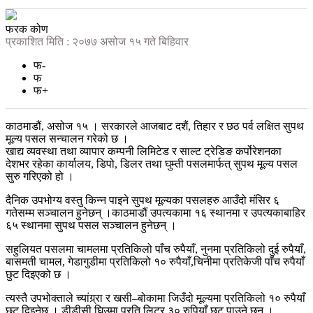
फरक कोण
प्रकाशित मिति : २०७७ असोज १५ गते बिहिवार
फ-
फ
फ+
काठमाडौं, असोज १५ । सरकारले आजबाट दशैं, तिहार र छठ पर्व लक्षित सुपथ
मूल्य पसल सन्चालन गरेको छ ।
खाद्य व्यवस्था तथा व्यापार कम्पनी लिमिटेड र साल्ट ट्रेडिङ कर्पोरेशनका
देशभर रहेका कार्यालय, डिपो, डिलर तथा घुम्ती पसलमार्फत् सुपथ मूल्य पसल
सुरु गरिएको हो ।
दैनिक उपभोग्य वस्तु किन्न पाइने सुपथ मूल्यका पसलहरु आउँदो मंसिर ६
गतेसम्म सञ्चालन हुनेछन् ।काठमाडौं उपत्यकामा १६ स्थानमा र उपत्यकाबाहिर
६५ स्थानमा सुपथ पसल सञ्चालन हुनेछन् ।
सहुलियत पसलमा चामलमा प्रतिकिलो पाँच रुपैयाँ, नुनमा प्रतिकिलो दुई रुपैयाँ,
बासमती चामल, गेडागुडीमा प्रतिकिलो १० रुपैयाँ,चिनीमा प्रतिकेजी पाँच रुपैयाँ
छुट दिइएको छ ।
त्यस्तै उपभोक्ताले च्यांग्र्रा र खसी–बोकामा जिउँदो मूल्यमा प्रतिकिलो १० रुपैयाँ
छुट दिइनेछ । डीडीसी घिउमा प्रति लिटर ३० रुपियाँ छुट पाउने छन् ।