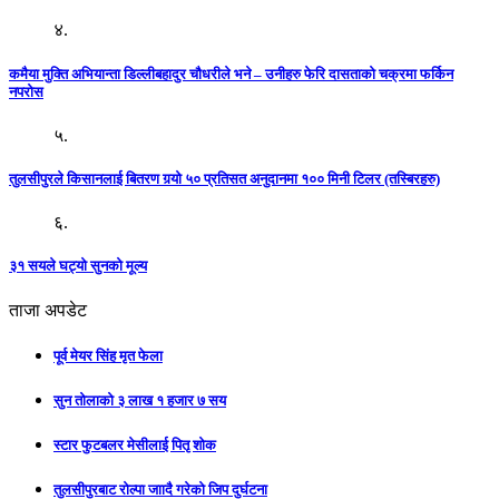
४.
कमैया मुक्ति अभियान्ता डिल्लीबहादुर चौधरीले भने – उनीहरु फेरि दासताको चक्रमा फर्किन
नपरोस
५.
तुलसीपुरले किसानलाई बितरण गर्‍यो ५० प्रतिसत अनुदानमा १०० मिनी टिलर (तस्बिरहरु)
६.
३१ सयले घट्यो सुनको मूल्य
ताजा अपडेट
पूर्व मेयर सिंह मृत फेला
सुन तोलाको ३ लाख १ हजार ७ सय
स्टार फुटबलर मेसीलाई पितृ शोक
तुलसीपुरबाट रोल्पा जाादै गरेको जिप दुर्घटना