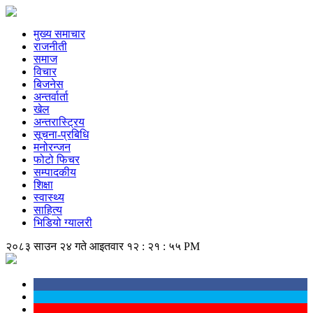
मुख्य समाचार
राजनीती
समाज
विचार
बिजनेस
अन्तर्वार्ता
खेल
अन्तरास्ट्रिय
सूचना-प्रबिधि
मनोरन्जन
फोटो फिचर
सम्पादकीय
शिक्षा
स्वास्थ्य
साहित्य
भिडियो ग्यालरी
२०८३ साउन २४ गते आइतवार
१२ : २१ : ५६ PM