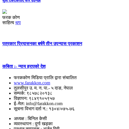
धुलो टकटकाउँदै फेरि उठ्नेछौं
फरक कोण
साहित्य
थप
पत्रकार प्रियासनका बर्षमै तीन उपन्यास प्रकाशन
कबिता :- न्याय हराएको देश
फरककोण मिडिया प्रालि द्वारा संचालित
www.farakkon.com
तुलसीपुर उ. म. न. पा.- ५ दाङ, नेपाल
सम्पर्क: ९८५७८२०१३८
विज्ञापन: ९८४९१०५९५७
ई–मेल: info@farakkon.com
सूचना विभाग दर्ता न.: १३०४/०७५-७६
अध्यक्ष : बिनिल केसी
व्यवस्थापन : दुर्गा खड्का
प्रधान सम्पादक : अर्जुन गिरी