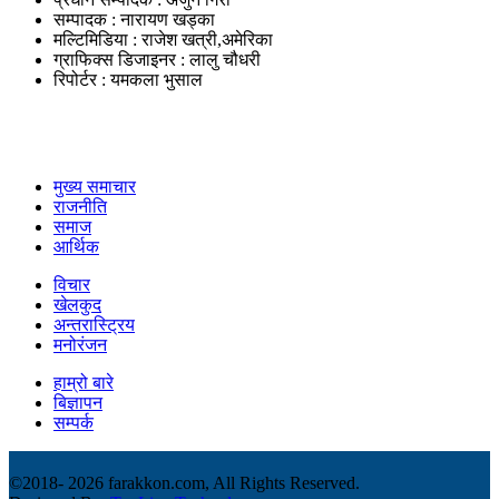
सम्पादक : नारायण खड्का
मल्टिमिडिया : राजेश खत्री,अमेरिका
ग्राफिक्स डिजाइनर : लालु चौधरी
रिपोर्टर : यमकला भुसाल
उपयोगी लिंकहरु
मुख्य समाचार
राजनीति
समाज
आर्थिक
विचार
खेलकुद
अन्तरास्ट्रिय
मनोरंजन
हाम्रो बारे
बिज्ञापन
सम्पर्क
©2018-
2026 farakkon.com, All Rights Reserved.