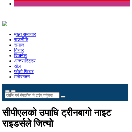
मुख्य समाचार
राजनीति
समाज
विचार
बिजनेस
अन्तरास्ट्रिय
खेल
फोटो फिचर
मनोरन्जन
सीपीएलको उपाधि ट्रीनबागो नाइट
राइडर्सले जित्यो