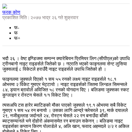
फरक कोण
प्रकाशित मिति : २०७७ भाद्र २६ गते शुक्रवार
फ-
फ
फ+
भदौ २६ । वेष्ट इण्डिजमा सम्पन्न क्यारेबियन प्रिमियर लिग (सीपीएल)को उपाधि
ट्रीनबागो नाइट राइडर्सले जितेको छ । गएराति भएको फाइनलमा सेन्ट लुसिया
जुक्सलाई ८ विकेटले हराउँदै नाइट राइडर्सले उपाधि जितेको हो ।
फाइनलमा जुक्सले दिएको १ सय ५५ रनको लक्ष्य नाइट राइडर्सले १८.१
ओभरमा २ विकेट गुमाएर भेट्टायो । नाइट राइडर्सको जितमा लिन्डल सिमन्सले
८४, ड्यान ब्रावोले अविजित ५८ रनको योगदान दिए । बलिङमा जुक्सका स्कट
कुग्लाइन र रोस्टन चेसले १/१ विकेट लिए ।
त्यसअघि टस हारेर ब्याटिङको मौका पाएको जुक्सले १९.१ ओभरमा सबै विकेट
गुमाएर १ सय ५४ रन बनायो । उसका लागि आन्द्रे फ्लेचरले ३९, मार्क दयालले
२९, नजीबुल्लाह जर्दानले २४, रोस्टन चेसले २२ रन बनाउँदा बाँकी
ब्याट्सम्यानले भने दोहोरो अंकमासमेत रन बनाउन सकेनन् । बलिङमा नाइट
राइडर्सका कप्तान किरण पोलार्डले ४, अलि खान, फवाद अहमदले २/२ र अकिल
होसेनले १ विकेट लिए ।