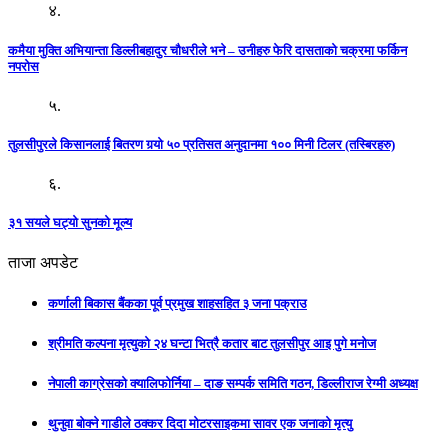
४.
कमैया मुक्ति अभियान्ता डिल्लीबहादुर चौधरीले भने – उनीहरु फेरि दासताको चक्रमा फर्किन
नपरोस
५.
तुलसीपुरले किसानलाई बितरण गर्‍यो ५० प्रतिसत अनुदानमा १०० मिनी टिलर (तस्बिरहरु)
६.
३१ सयले घट्यो सुनको मूल्य
ताजा अपडेट
कर्णाली बिकास बैंकका पूर्व प्रमुख शाहसहित ३ जना पक्राउ
श्रीमति कल्पना मृत्युको २४ घन्टा भित्रै कतार बाट तुलसीपुर आइ पुगे मनोज
नेपाली काग्रेसको क्यालिफोर्निया – दाङ सम्पर्क समिति गठन, डिल्लीराज रेग्मी अध्यक्ष
थुनुवा बोक्ने गाडीले ठक्कर दिदा मोटरसाइकमा सावर एक जनाको मृत्यु