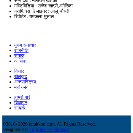
सम्पादक : नारायण खड्का
मल्टिमिडिया : राजेश खत्री,अमेरिका
ग्राफिक्स डिजाइनर : लालु चौधरी
रिपोर्टर : यमकला भुसाल
उपयोगी लिंकहरु
मुख्य समाचार
राजनीति
समाज
आर्थिक
विचार
खेलकुद
अन्तरास्ट्रिय
मनोरंजन
हाम्रो बारे
बिज्ञापन
सम्पर्क
©2018-
2026 farakkon.com, All Rights Reserved.
Designed By:
TopLine Technology