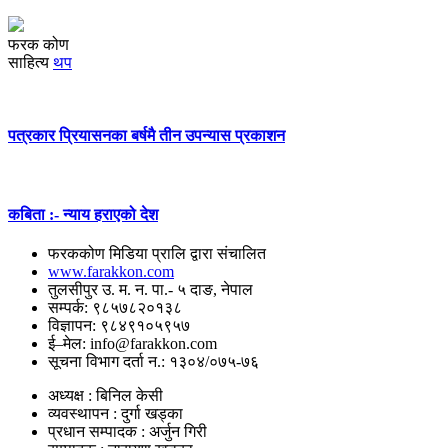
फरक कोण
साहित्य
थप
पत्रकार प्रियासनका बर्षमै तीन उपन्यास प्रकाशन
कबिता :- न्याय हराएको देश
फरककोण मिडिया प्रालि द्वारा संचालित
www.farakkon.com
तुलसीपुर उ. म. न. पा.- ५ दाङ, नेपाल
सम्पर्क: ९८५७८२०१३८
विज्ञापन: ९८४९१०५९५७
ई–मेल: info@farakkon.com
सूचना विभाग दर्ता न.: १३०४/०७५-७६
अध्यक्ष : बिनिल केसी
व्यवस्थापन : दुर्गा खड्का
प्रधान सम्पादक : अर्जुन गिरी