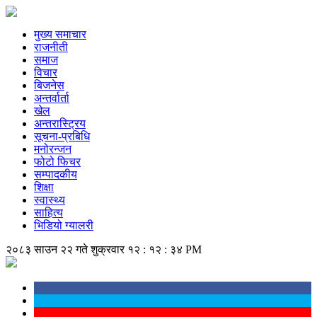
मुख्य समाचार
राजनीती
समाज
विचार
बिजनेस
अन्तर्वार्ता
खेल
अन्तरास्ट्रिय
सूचना-प्रबिधि
मनोरन्जन
फोटो फिचर
सम्पादकीय
शिक्षा
स्वास्थ्य
साहित्य
भिडियो ग्यालरी
२०८३ साउन २२ गते शुक्रवार
१२ : १२ : ३५ PM