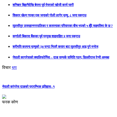
शनिबार बिहानैदेखि बेपत्ता पूर्व मेयरको खोजी कार्य जारी
शिकार खेल्न गएका एक जनाको गोली लागेर मृत्यु, ८ जना पक्राउ
तुलसीपुर उपमहानगरपालिका र कल्पनाका परिवारका बीच भएको ५ बुँदे सहमतिमा के छ ?
कर्णाली बिकास बैंकका पूर्व प्रमुख शाहसहित ३ जना पक्राउ
श्रीमति कल्पना मृत्युको २४ घन्टा भित्रै कतार बाट तुलसीपुर आइ पुगे मनोज
नेपाली काग्रेसको क्यालिफोर्निया – दाङ सम्पर्क समिति गठन, डिल्लीराज रेग्मी अध्यक्ष
विचार
थप
नेपाली कांग्रेस दाङको प्रारम्भिक इतिहास–१
फरक कोण