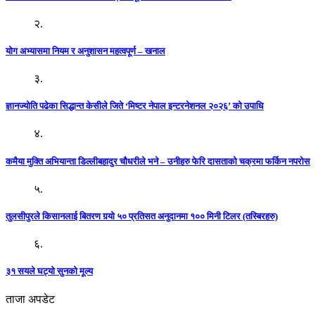
२.
योग अभ्यासमा नियम र अनुशासन महत्वपूर्ण – खनाल
३.
ज्ञानज्योति पढेका सिद्धान्त केसीले जिते ‘मिष्टर नेपाल इन्टरनेशनल २०२६’ को उपाधि
४.
कमैया मुक्ति अभियान्ता डिल्लीबहादुर चौधरीले भने – उनीहरु फेरि दासताको चक्रमा फर्किन नपरोस
५.
तुलसीपुरले किसानलाई बितरण गर्‍यो ५० प्रतिसत अनुदानमा १०० मिनी टिलर (तस्बिरहरु)
६.
३१ सयले घट्यो सुनको मूल्य
ताजा अपडेट