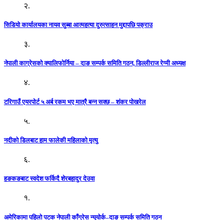
२.
सिडियो कार्यालयका नायव सुब्बा आत्महत्या दुरुत्साहन मुद्दापछि पक्राउ
३.
नेपाली काग्रेसको क्यालिफोर्निया – दाङ सम्पर्क समिति गठन, डिल्लीराज रेग्मी अध्यक्ष
४.
टरिगाउँ एयरपोर्ट ५ अर्ब रकम भए मात्रै बन्न सक्छ – शंकर पोखरेल
५.
नदीको डिलबाट हाम फालेकी महिलाको मृत्यु
६.
हङकङबाट स्वदेश फर्किदै शेरबहादुर देउवा
१.
अमेरिकामा पहिलो पटक नेपाली काँग्रेस न्यूयोर्क–दाङ सम्पर्क समिति गठन