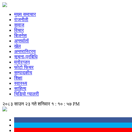
मुख्य समाचार
राजनीती
समाज
विचार
बिजनेस
अन्तर्वार्ता
खेल
अन्तरास्ट्रिय
सूचना-प्रबिधि
मनोरन्जन
फोटो फिचर
सम्पादकीय
शिक्षा
स्वास्थ्य
साहित्य
भिडियो ग्यालरी
२०८३ साउन २३ गते शनिवार
१ : १० : ५७ PM