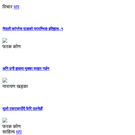
विचार
थप
नेपाली कांग्रेस दाङको प्रारम्भिक इतिहास–१
फरक कोण
अनि उनी हावामा मुक्का प्रहार गर्छन
नारायण खड्का
धुलो टकटकाउँदै फेरि उठ्नेछौं
फरक कोण
साहित्य
थप