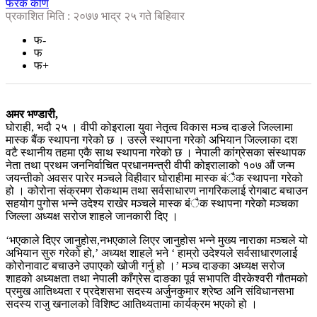
फरक कोण
प्रकाशित मिति : २०७७ भाद्र २५ गते बिहिवार
फ-
फ
फ+
अमर भण्डारी,
घोराही, भदौ २५ । वीपी कोइराला युवा नेतृत्व विकास मञ्च दाङले जिल्लामा
मास्क बैंक स्थापना गरेको छ । उस्ले स्थापना गरेको अभियान जिल्लाका दश
वटै स्थानीय तहमा एकै साथ स्थापना गरेको छ । नेपाली कांग्रेसका संस्थापक
नेता तथा प्रथम जननिर्वाचित प्रधानमन्त्री वीपी कोइरालाको १०७ औं जन्म
जयन्तीको अवसर पारेर मञ्चले विहीवार घोराहीमा मास्क बंैक स्थापना गरेको
हो । कोरोना संक्रमण रोकथाम तथा सर्वसाधारण नागरिकलाई रोगबाट बचाउन
सहयोग पुगोस भन्ने उदेश्य राखेर मञ्चले मास्क बंैक स्थापना गरेको मञ्चका
जिल्ला अध्यक्ष सरोज शाहले जानकारी दिए ।
‘भएकाले दिएर जानुहोस,नभएकाले लिएर जानुहोस भन्ने मुख्य नाराका मञ्चले यो
अभियान सुरु गरेको हो,’ अध्यक्ष शाहले भने ‘ हाम्रो उदेश्यले सर्वसाधारणलाई
कोरोनावाट बचाउने उपाएको खोजी गर्नु हो ।’ मञ्च दाङका अध्यक्ष सरोज
शाहको अध्यक्षता तथा नेपाली काँग्रेस दाङका पूर्व सभापति वीरकेश्वरी गौतमको
प्रमुख आतिथ्यता र प्रदेशसभा सदस्य अर्जुनकुमार श्रेष्ठ अनि संविधानसभा
सदस्य राजु खनालको विशिष्ट आतिथ्यतामा कार्यक्रम भएको हो ।