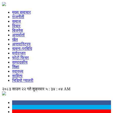
मुख्य समाचार
राजनीती
समाज
विचार
बिजनेस
अन्तर्वार्ता
खेल
अन्तरास्ट्रिय
सूचना-प्रबिधि
मनोरन्जन
फोटो फिचर
सम्पादकीय
शिक्षा
स्वास्थ्य
साहित्य
भिडियो ग्यालरी
२०८३ साउन २२ गते शुक्रवार
५ : ३४ : ०५ AM