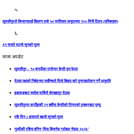
५.
तुलसीपुरले किसानलाई बितरण गर्‍यो ५० प्रतिसत अनुदानमा १०० मिनी टिलर (तस्बिरहरु)
६.
३१ सयले घट्यो सुनको मूल्य
ताजा अपडेट
तुलसीपुर – १० बगाउँका राजेन्द्र केसी मृत फेला
देउवा पक्षको निबेदनमा सर्बौच्चले दियो बिबाद बारे पुनराबलोकन गर्ने अनुमति
हङकङबाट स्वदेश फर्किदै शेरबहादुर देउवा
तुलसीपुरमा कटाँहाकी २१ बर्षीया केसीको टिप्परको ठक्करबाट मृत्यु
एकै दिन ८ हजारले बढ्यो सुनको मूल्य
गुल्मीकी रबिना बनिन् ‘मिस बिजनेस ग्लोबल नेपाल २०२६’