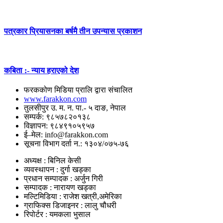
पत्रकार प्रियासनका बर्षमै तीन उपन्यास प्रकाशन
कबिता :- न्याय हराएको देश
फरककोण मिडिया प्रालि द्वारा संचालित
www.farakkon.com
तुलसीपुर उ. म. न. पा.- ५ दाङ, नेपाल
सम्पर्क: ९८५७८२०१३८
विज्ञापन: ९८४९१०५९५७
ई–मेल: info@farakkon.com
सूचना विभाग दर्ता न.: १३०४/०७५-७६
अध्यक्ष : बिनिल केसी
व्यवस्थापन : दुर्गा खड्का
प्रधान सम्पादक : अर्जुन गिरी
सम्पादक : नारायण खड्का
मल्टिमिडिया : राजेश खत्री,अमेरिका
ग्राफिक्स डिजाइनर : लालु चौधरी
रिपोर्टर : यमकला भुसाल