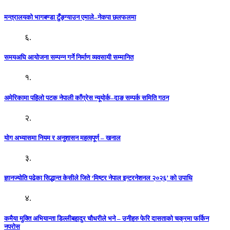
मन्त्रालयको भागबण्डा टुँङ्ग्याउन एमाले–नेकपा छलफलमा
६.
समयअघि आयोजना सम्पन्न गर्ने निर्माण व्यवसायी सम्मानित
१.
अमेरिकामा पहिलो पटक नेपाली काँग्रेस न्यूयोर्क–दाङ सम्पर्क समिति गठन
२.
योग अभ्यासमा नियम र अनुशासन महत्वपूर्ण – खनाल
३.
ज्ञानज्योति पढेका सिद्धान्त केसीले जिते ‘मिष्टर नेपाल इन्टरनेशनल २०२६’ को उपाधि
४.
कमैया मुक्ति अभियान्ता डिल्लीबहादुर चौधरीले भने – उनीहरु फेरि दासताको चक्रमा फर्किन
नपरोस