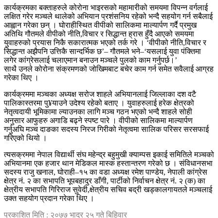
कार्यक्रमका बक्ताहरुले कोरोना भाइरसको महामारीको समयमा विपन्न वर्गलाई
लक्षित गरेर मञ्चले थालेको अभियान प्रशंसनिय रहेको भन्दै सहयोग गर्न सबैलाई
आह्वान गरेका छन् । घोराहीस्थित वीपीको सालिकमा माल्यार्पण गर्दै प्रमुख
अतिथि गौतमले वीपीको नीति,विचार र सिद्धान्त ह्रास हुँदै आएको समयमा
युवाहरुको प्रयास निकै सकारात्मक भएको तर्क गरे । ‘वीपीको नीति,विचार र
सिद्धान्त अझैपनि उत्तिकै सान्दर्भिक छ’– गौतमले भने–‘यसलाई युवा पंक्तिमा
लगेर कांग्रेसलाई चलाएमान बनाउन मञ्चले पुलको काम गर्नुपर्छ।’
साथै उनले कोरोना संक्रमणको जोखिमबाट बचेर काम गर्न समेत सवैलाई आग्रह
गरेका थिए ।
कार्यक्रममा मञ्चका अध्यक्ष सरोज शाहले अभियानलाई जिल्लाका दश वटै
पालिकास्तरमा पु¥याउने उदेश्य रहेको बताए । युवाहरुलाई हरेक क्षेत्रको
नेतृत्वदायी भूमिकामा ल्याउनका लागि मञ्च गठन भएको भन्दै शाहले सोही
अनुसार आफुहरु अगाडि बढ्ने स्पष्ट पारे । वीपीको सालिकमा माल्यार्पण
गर्नुअघि मञ्च दाङका सदस्य निरज गिरीको नेतृत्वमा सालिक परिसर सरसफाई
गरिएको थियो ।
त्यसक्रममा नेपाल विद्यार्थी संघ महेन्द्र बहुमुखी क्याम्पस इकाई समितिले मञ्चको
अभियानमा एक हजार थान मेडिकल मास्क हस्तान्तरण गरेको छ । संविधानसभा
सदस्य राजु खनाल, घोराही–१५ का वडा अध्यक्ष रमेश पाण्डेय, नेपाली कांग्रेस
क्षेत्र नं. २ का सभापति भूपबहादुर डाँगी, पार्टीको निर्वाचन क्षेत्र नं. २ (क) का
क्षेत्रीय सभापति गिरिराज सुवेदी,क्षेत्रीय सचिव बद्री खड्कालगायतले मञ्चलाई
उक्त सहयोग प्रदान गरेका थिए ।
प्रकाशित मिति : २०७७ भाद्र २५ गते बिहिवार