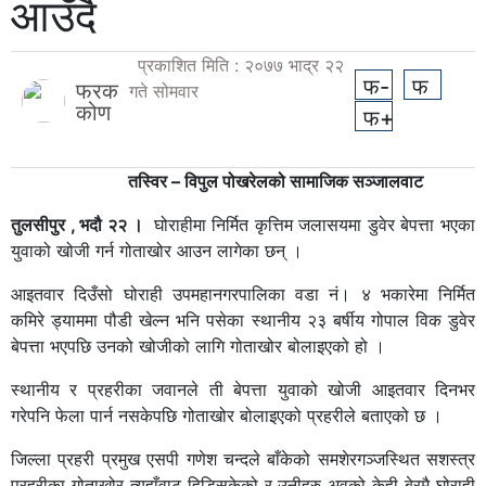
आउँदै
प्रकाशित मिति : २०७७ भाद्र २२
फ-
फ
फरक
गते सोमवार
कोण
फ+
तस्विर – विपुल पोखरेलको सामाजिक सञ्जालवाट
तुलसीपुर , भदौ २२ ।
घोराहीमा निर्मित कृत्तिम जलासयमा डुवेर बेपत्ता भएका
युवाको खोजी गर्न गोताखोर आउन लागेका छन् ।
आइतवार दिउँसो घोराही उपमहानगरपालिका वडा नं। ४ भकारेमा निर्मित
कमिरे ड्याममा पौडी खेल्न भनि पसेका स्थानीय २३ बर्षीय गोपाल विक डुवेर
बेपत्ता भएपछि उनको खोजीको लागि गोताखोर बोलाइएको हो ।
स्थानीय र प्रहरीका जवानले ती बेपत्ता युवाको खोजी आइतवार दिनभर
गरेपनि फेला पार्न नसकेपछि गोताखोर बोलाइएको प्रहरीले बताएको छ ।
जिल्ला प्रहरी प्रमुख एसपी गणेश चन्दले बाँकेको समशेरगञ्जस्थित सशस्त्र
प्रहरीका गोताखोर त्यहाँवाट हिडिसकेको र उनीहरु अवको केही बेरमै घोराही