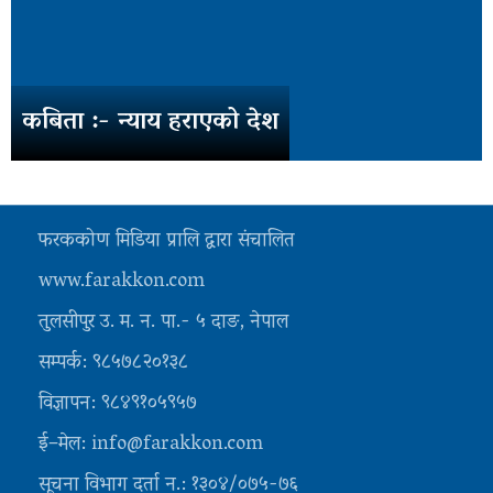
कबिता :- न्याय हराएको देश
फरककोण मिडिया प्रालि द्वारा संचालित
www.farakkon.com
तुलसीपुर उ. म. न. पा.- ५ दाङ, नेपाल
सम्पर्क: ९८५७८२०१३८
विज्ञापन: ९८४९१०५९५७
ई–मेल: info@farakkon.com
सूचना विभाग दर्ता न.: १३०४/०७५-७६