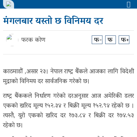
मंगलबार यस्तो छ विनिमय दर
मुख्य
समाचार
फरक कोण
फ-
फ
फ+
राजनीती
समाज
काठमाडौं ,असार २३। नेपाल राष्ट्र बैंकले आजका लागि विदेशी
विचार
मुद्राको विनिमय दर सार्वजनिक गरेको छ।
बिजनेस
राष्ट्र बैंककले निर्धारण गरेको दरअनुसार आज अमेरिकी डलर
एकको खरिद मूल्य १५२.३४ र बिक्री मूल्य १५२.९४ रहेको छ ।
अन्तर्वार्ता
त्यस्तै, युरो एकको खरिद दर १७३.८४ र बिक्री दर १७४.५३
खेल
रहेको छ।
अन्तरास्ट्रिय