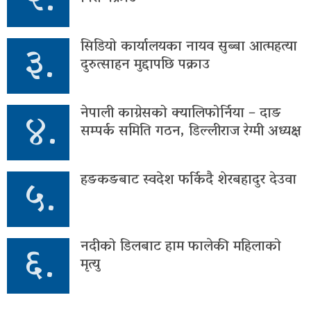
२.
३.
सिडियो कार्यालयका नायव सुब्बा आत्महत्या
दुरुत्साहन मुद्दापछि पक्राउ
४.
नेपाली काग्रेसको क्यालिफोर्निया – दाङ
सम्पर्क समिति गठन, डिल्लीराज रेग्मी अध्यक्ष
५.
हङकङबाट स्वदेश फर्किदै शेरबहादुर देउवा
६.
नदीको डिलबाट हाम फालेकी महिलाको
मृत्यु