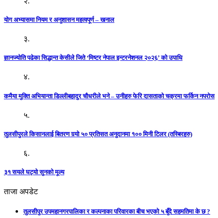
२.
योग अभ्यासमा नियम र अनुशासन महत्वपूर्ण – खनाल
३.
ज्ञानज्योति पढेका सिद्धान्त केसीले जिते ‘मिष्टर नेपाल इन्टरनेशनल २०२६’ को उपाधि
४.
कमैया मुक्ति अभियान्ता डिल्लीबहादुर चौधरीले भने – उनीहरु फेरि दासताको चक्रमा फर्किन नपरोस
५.
तुलसीपुरले किसानलाई बितरण गर्‍यो ५० प्रतिसत अनुदानमा १०० मिनी टिलर (तस्बिरहरु)
६.
३१ सयले घट्यो सुनको मूल्य
ताजा अपडेट
तुलसीपुर उपमहानगरपालिका र कल्पनाका परिवारका बीच भएको ५ बुँदे सहमतिमा के छ ?