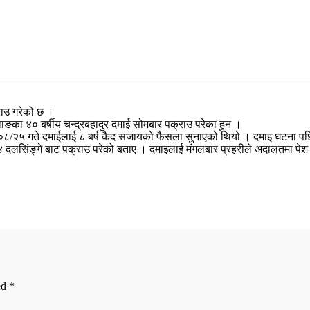
राउ गरेको छ ।
ाङका ४० बर्षीय चन्द्रबहादुर दमाई सोमबार पक्राउ परेका हुन ।
/०८/२५ गते दमाईलाई ८ बर्ष कैद सजायको फैसला सुनाएको थियो । दमाइ घटना प
ा – ४ दलसिंङ्गे बाट पक्राउ परेको बताए । दमाइलाई मंगलबार प्रहरीले अदालतमा पे
ed
*