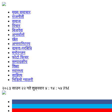
मुख्य समाचार
राजनीती
समाज
विचार
बिजनेस
अन्तर्वार्ता
खेल
अन्तरास्ट्रिय
सूचना-प्रबिधि
मनोरन्जन
फोटो फिचर
सम्पादकीय
शिक्षा
स्वास्थ्य
साहित्य
भिडियो ग्यालरी
२०८३ साउन २२ गते शुक्रवार
४ : १४ : ५५ PM