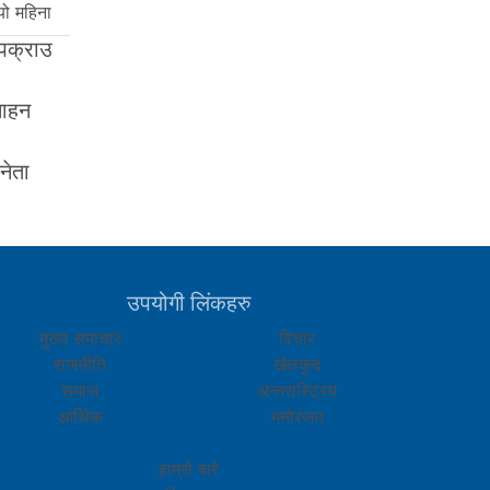
यो महिना
 पक्राउ
साहन
 नेता
उपयोगी लिंकहरु
मुख्य समाचार
विचार
राजनीति
खेलकुद
समाज
अन्तरास्ट्रिय
आर्थिक
मनोरंजन
हाम्रो बारे