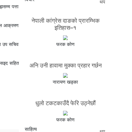
थप
सम्म पत्ता
नेपाली कांग्रेस दाङको प्रारम्भिक
ाइल आक्रमण
इतिहास–१
का उप सचिव
फरक कोण
क सइद सहित
अनि उनी हावामा मुक्का प्रहार गर्छन
नारायण खड्का
धुलो टकटकाउँदै फेरि उठ्नेछौं
फरक कोण
साहित्य
थप