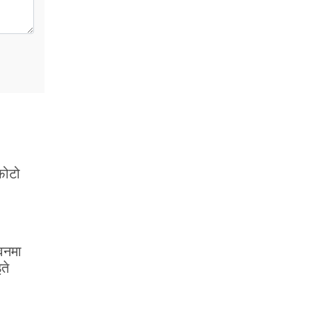
(फोटो
वनमा
ते