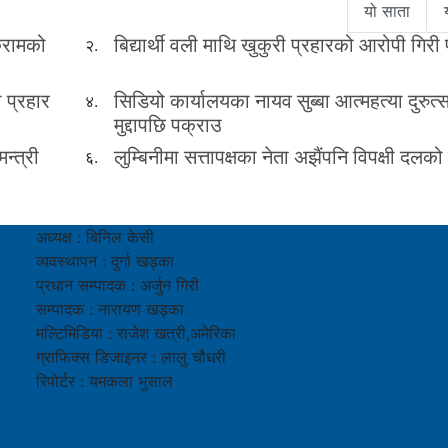
यो साता
िकरामको
बिद्यार्थी वली माथि खुकुरी प्रहारको आरोपी गिरी
२.
ी प्रहार
सिडियो कार्यालयका नायव सुब्बा आत्महत्या दुरुत्
४.
मुद्दापछि पक्राउ
न्त्री
लुम्बिनीमा सत्तापक्षका नेता अझैंपनि विपक्षी दलको
६.
अध्यक्ष : बिनिल केसी
व्यवस्थापन : दुर्गा खड्का
प्रधान सम्पादक : अर्जुन गिरी
सम्पादक : नारायण खड्का
मल्टिमिडिया : राजेश खत्री,अमेरिका
ग्राफिक्स डिजाइनर : लालु चौधरी
रिपोर्टर : यमकला भुसाल