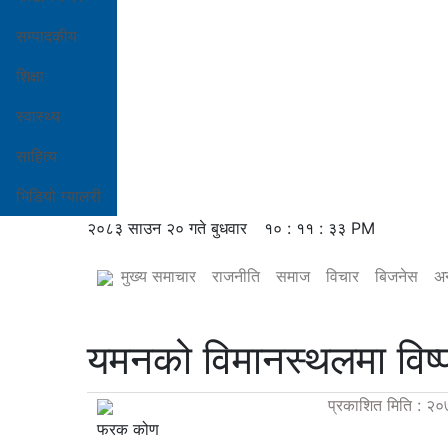
सम्पादकीय
शिक्षा
स्वास्थ्य
साहित्य
भिडियो ग्यालरी
२०८३ साउन २० गते बुधवार
१० : ११ : ३४ PM
मुख्य समाचार
राजनीति
समाज
विचार
बिजनेस
अन
यमनको विमानस्थलमा विष्फ
प्रकाशित मिति : २०
फरक कोण