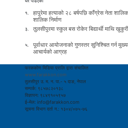
धेरै पढिएको
हापुरेमा हत्याको २८ बर्षपछि काँग्रेस नेता शाल
१.
शालिक निर्माण
तुलसीपुरमा स्कुल बस रोकेर बिद्यार्थी माथि खुकुर
३.
पूर्वाधार आयोजनाको गुणस्तर सुनिश्चित गर्न मुख्यम
५.
आचार्यको आग्रह
फरककोण मिडिया प्रालि द्वारा संचालित
www.farakkon.com
तुलसीपुर उ. म. न. पा.- ५ दाङ, नेपाल
सम्पर्क: ९८५७८२०१३८
विज्ञापन: ९८४९१०५९५७
ई–मेल: info@farakkon.com
सूचना विभाग दर्ता न.: १३०४/०७५-७६