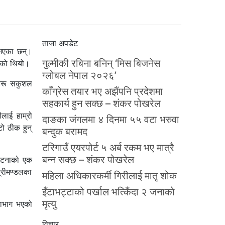
ताजा अपडेट
 भएका छन्।
गुल्मीकी रबिना बनिन् ‘मिस बिजनेस
एको थियो।
ग्लोबल नेपाल २०२६’
यहरू सकुशल
काँग्रेस तयार भए अझैंपनि प्रदेशमा
सहकार्य हुन सक्छ – शंकर पोखरेल
ीलाई हाम्रो
दाङका जंगलमा ४ दिनमा ५५ वटा भरुवा
ो ठीक हुन्
बन्दुक बरामद
टरिगाउँ एयरपोर्ट ५ अर्ब रकम भए मात्रै
बन्न सक्छ – शंकर पोखरेल
 घटनाको एक
्रीमण्डलका
महिला अधिकारकर्मी गिरीलाई मातृ शोक
इँटाभट्टाको पर्खाल भत्किँदा २ जनाको
मृत्यु
गाभाग भएको
विचार