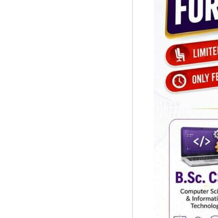
शुक्रबार सामाजिक सञ्जाल ट्वीटरमार्फत् उनले आफूलाई
सूचना-
यससँगै आफू क्वारेन्टिनमा बसेको र अब आफूहरु छिटै नि
प्रबिधि
मनोरन्जन
फोटो
फिचर
प्रतिक्रिया दिनुहोस
सम्पादकीय
शिक्षा
पुरानाम *
स्वास्थ्य
साहित्य
इमेल *