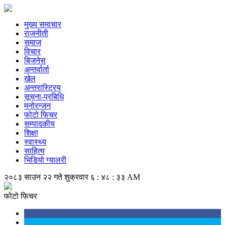
मुख्य समाचार
राजनीती
समाज
विचार
बिजनेस
अन्तर्वार्ता
खेल
अन्तरास्ट्रिय
सूचना-प्रबिधि
मनोरन्जन
फोटो फिचर
सम्पादकीय
शिक्षा
स्वास्थ्य
साहित्य
भिडियो ग्यालरी
२०८३ साउन २२ गते शुक्रवार
६ : ४८ : ३३ AM
फोटो फिचर