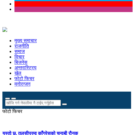
मुख्य समाचार
राजनीति
समाज
विचार
बिजनेस
अन्तरास्ट्रिय
खेल
फोटो फिचर
मनोरन्जन
फोटो फिचर
यस्तो छ, तुलसीपुरमा काँग्रेसको चुनाबी रौनक