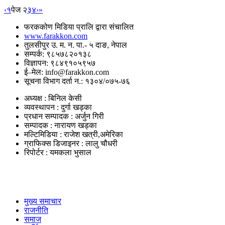
‹
१
पेज २
३
४
›
»
फरककोण मिडिया प्रालि द्वारा संचालित
www.farakkon.com
तुलसीपुर उ. म. न. पा.- ५ दाङ, नेपाल
सम्पर्क: ९८५७८२०१३८
विज्ञापन: ९८४९१०५९५७
ई–मेल: info@farakkon.com
सूचना विभाग दर्ता न.: १३०४/०७५-७६
अध्यक्ष : बिनिल केसी
व्यवस्थापन : दुर्गा खड्का
प्रधान सम्पादक : अर्जुन गिरी
सम्पादक : नारायण खड्का
मल्टिमिडिया : राजेश खत्री,अमेरिका
ग्राफिक्स डिजाइनर : लालु चौधरी
रिपोर्टर : यमकला भुसाल
उपयोगी लिंकहरु
मुख्य समाचार
राजनीति
समाज