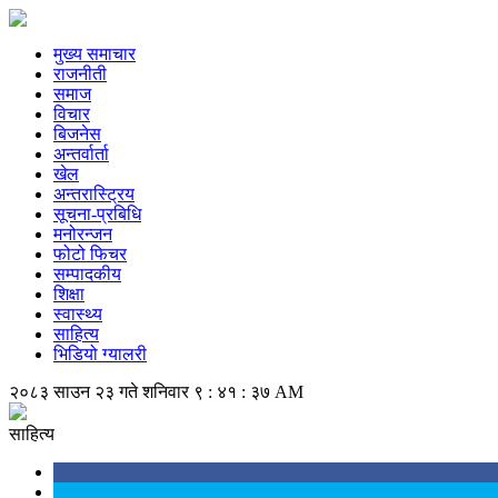
मुख्य समाचार
राजनीती
समाज
विचार
बिजनेस
अन्तर्वार्ता
खेल
अन्तरास्ट्रिय
सूचना-प्रबिधि
मनोरन्जन
फोटो फिचर
सम्पादकीय
शिक्षा
स्वास्थ्य
साहित्य
भिडियो ग्यालरी
२०८३ साउन २३ गते शनिवार
९ : ४१ : ३७ AM
साहित्य