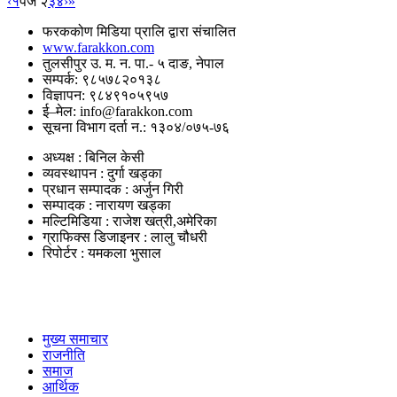
‹
१
पेज २
३
४
›
»
फरककोण मिडिया प्रालि द्वारा संचालित
www.farakkon.com
तुलसीपुर उ. म. न. पा.- ५ दाङ, नेपाल
सम्पर्क: ९८५७८२०१३८
विज्ञापन: ९८४९१०५९५७
ई–मेल: info@farakkon.com
सूचना विभाग दर्ता न.: १३०४/०७५-७६
अध्यक्ष : बिनिल केसी
व्यवस्थापन : दुर्गा खड्का
प्रधान सम्पादक : अर्जुन गिरी
सम्पादक : नारायण खड्का
मल्टिमिडिया : राजेश खत्री,अमेरिका
ग्राफिक्स डिजाइनर : लालु चौधरी
रिपोर्टर : यमकला भुसाल
उपयोगी लिंकहरु
मुख्य समाचार
राजनीति
समाज
आर्थिक