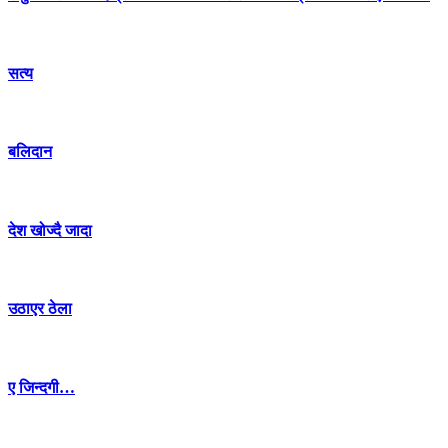
सत्य
बलिदान
देश खोज्दै जादा
उठाएर ठेला
ए जिन्दगी…