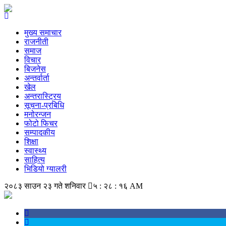
मुख्य समाचार
राजनीती
समाज
विचार
बिजनेस
अन्तर्वार्ता
खेल
अन्तरास्ट्रिय
सूचना-प्रबिधि
मनोरन्जन
फोटो फिचर
सम्पादकीय
शिक्षा
स्वास्थ्य
साहित्य
भिडियो ग्यालरी
२०८३ साउन २३ गते शनिवार
५ : २८ : १६ AM