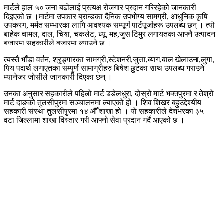
मार्टले हाल ५० जना बढीलाई प्रत्यक्ष रोजगार प्रदान गरिरहेको जानकारी
दिइएको छ ।मार्टमा उपकार ब्रान्डका दैनिक उपभोग्य सामग्री, आधुनिक कृषि
उपकरण, मर्मत सम्भारका लागि आवश्यक सम्पूर्ण पार्टपूर्जाहरू उपलब्ध छन् । त्यो
बाहेक चामल, दाल, चिया, चकलेट, ध्यू, मह,जुस टिमुर लगायतका आफ्नै उत्पादन
बजारमा सहकारीले बजारमा ल्याउने छ ।
त्यस्तै भाँडा वर्तन, श्रृङ्गारका सामग्री,स्टेशनरी,जुत्ता,ब्याग,बाल खेलाउना,लुगा,
पिय पदार्थ लगाएतका सम्पुर्ण सामाग्रीहरु बिषेश छुटका साथ उपलब्ध गराउने
म्यानेजर जोसीले जानकारी दिएका छन् ।
उनका अनुसार सहकारीले पहिलो मार्ट डडेलधुरा, दोस्रो मार्ट भक्तपुरमा र तेश्रो
मार्ट दाङको तुलसीपुरमा सञ्चालनमा ल्याएको हो । शिव शिखर बहुउद्देश्यीय
सहकारी संस्था तुलसीपुरमा १४ औँ शाखा हो । यो सहकारीले देशभरका ३५
वटा जिल्लामा शाखा विस्तार गरी आफ्नो सेवा प्रदान गर्दै आएको छ ।