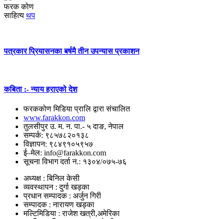
फरक कोण
साहित्य
थप
पत्रकार प्रियासनका बर्षमै तीन उपन्यास प्रकाशन
कबिता :- न्याय हराएको देश
फरककोण मिडिया प्रालि द्वारा संचालित
www.farakkon.com
तुलसीपुर उ. म. न. पा.- ५ दाङ, नेपाल
सम्पर्क: ९८५७८२०१३८
विज्ञापन: ९८४९१०५९५७
ई–मेल: info@farakkon.com
सूचना विभाग दर्ता न.: १३०४/०७५-७६
अध्यक्ष : बिनिल केसी
व्यवस्थापन : दुर्गा खड्का
प्रधान सम्पादक : अर्जुन गिरी
सम्पादक : नारायण खड्का
मल्टिमिडिया : राजेश खत्री,अमेरिका