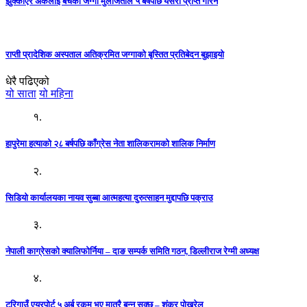
झुक्काएर अर्कैलाई बेचेको जग्गा मुलजिताले ५ बर्षपछि यसरी प्राप्त गरिन
राप्ती प्रादेशिक अस्पताल अतिक्रमित जग्गाको बृस्तित प्रतिबेदन बुझाइयो
धेरै पढिएको
यो साता
यो महिना
१.
हापुरेमा हत्याको २८ बर्षपछि काँग्रेस नेता शालिकरामको शालिक निर्माण
२.
सिडियो कार्यालयका नायव सुब्बा आत्महत्या दुरुत्साहन मुद्दापछि पक्राउ
३.
नेपाली काग्रेसको क्यालिफोर्निया – दाङ सम्पर्क समिति गठन, डिल्लीराज रेग्मी अध्यक्ष
४.
टरिगाउँ एयरपोर्ट ५ अर्ब रकम भए मात्रै बन्न सक्छ – शंकर पोखरेल