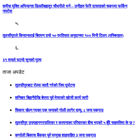
कमैया मुक्ति अभियान्ता डिल्लीबहादुर चौधरीले भने – उनीहरु फेरि दासताको चक्रमा फर्किन
नपरोस
५.
तुलसीपुरले किसानलाई बितरण गर्‍यो ५० प्रतिसत अनुदानमा १०० मिनी टिलर (तस्बिरहरु)
६.
३१ सयले घट्यो सुनको मूल्य
ताजा अपडेट
तुलसीपुरबाट रोल्पा जाादै गरेको जिप दुर्घटना
शनिबार बिहानैदेखि बेपत्ता पूर्व मेयरको खोजी कार्य जारी
शिकार खेल्न गएका एक जनाको गोली लागेर मृत्यु, ८ जना पक्राउ
तुलसीपुर उपमहानगरपालिका र कल्पनाका परिवारका बीच भएको ५ बुँदे सहमतिमा के छ ?
कर्णाली बिकास बैंकका पूर्व प्रमुख शाहसहित ३ जना पक्राउ