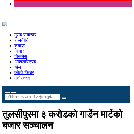
मुख्य समाचार
राजनीति
समाज
विचार
बिजनेस
अन्तरास्ट्रिय
खेल
फोटो फिचर
मनोरन्जन
तुलसीपुरमा ३ करोडको गार्डेन मार्टको
बजार सञ्चालन