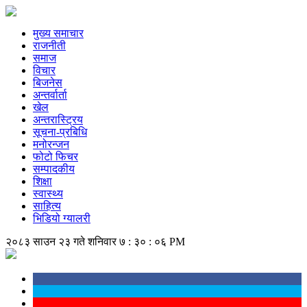
मुख्य समाचार
राजनीती
समाज
विचार
बिजनेस
अन्तर्वार्ता
खेल
अन्तरास्ट्रिय
सूचना-प्रबिधि
मनोरन्जन
फोटो फिचर
सम्पादकीय
शिक्षा
स्वास्थ्य
साहित्य
भिडियो ग्यालरी
२०८३ साउन २३ गते शनिवार
७ : ३० : ०६ PM