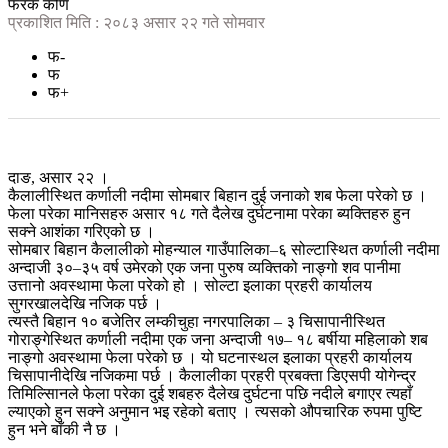
फरक कोण
प्रकाशित मिति : २०८३ असार २२ गते सोमवार
फ-
फ
फ+
दाङ, असार २२ ।
कैलालीस्थित कर्णाली नदीमा सोमबार बिहान दुई जनाको शब फेला परेको छ ।
फेला परेका मानिसहरु असार १८ गते दैलेख दुर्घटनामा परेका ब्यक्तिहरु हुन
सक्ने आशंका गरिएको छ ।
सोमबार बिहान कैलालीको मोहन्याल गाउँपालिका–६ सोल्टास्थित कर्णाली नदीमा
अन्दाजी ३०–३५ वर्ष उमेरको एक जना पुरुष व्यक्तिको नाङ्गो शव पानीमा
उत्तानो अवस्थामा फेला परेको हो । सोल्टा इलाका प्रहरी कार्यालय
सुगरखालदेखि नजिक पर्छ ।
त्यस्तै बिहान १० बजेतिर लम्कीचुहा नगरपालिका – ३ चिसापानीस्थित
गोराङ्गेस्थित कर्णाली नदीमा एक जना अन्दाजी १७– १८ बर्षीया महिलाको शब
नाङ्गो अवस्थामा फेला परेको छ । यो घटनास्थल इलाका प्रहरी कार्यालय
चिसापानीदेखि नजिकमा पर्छ । कैलालीका प्रहरी प्रबक्ता डिएसपी योगेन्द्र
तिमिल्सिानले फेला परेका दुई शबहरु दैलेख दुर्घटना पछि नदीले बगाएर त्यहाँ
ल्याएको हुन सक्ने अनुमान भइ रहेको बताए । त्यसको औपचारिक रुपमा पुष्टि
हुन भने बाँकी नै छ ।