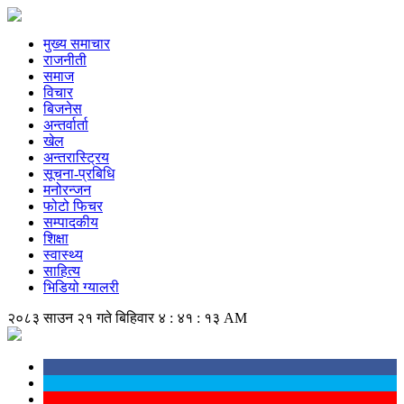
मुख्य समाचार
राजनीती
समाज
विचार
बिजनेस
अन्तर्वार्ता
खेल
अन्तरास्ट्रिय
सूचना-प्रबिधि
मनोरन्जन
फोटो फिचर
सम्पादकीय
शिक्षा
स्वास्थ्य
साहित्य
भिडियो ग्यालरी
२०८३ साउन २१ गते बिहिवार
४ : ४१ : १३ AM