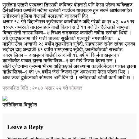
सुर्खेतमा प्रहरी प्रबक्ता डिएसपी कबिन्द्र बोहराले पनि फेला परेका ब्यक्तिहरु
दैलेखस्थित कर्णाली नदीमा खसेको गाडीका यात्रुहरु हुन सक्ने आशंकासहित
उनीहरुको हुलिया कैलाली पठाइएको जानकारी दिए ।
असार १८ गते बिहानीपख सुर्खेतबाट कालीकोट जाँदै गरेको क.प्र.०२–००१ ख
१०५५ नम्बरको यात्रुबाहक गाडी बिहान साढे ११ बजेतिर दैलेखको चामुण्डा
बिन्द्रासैनी नगरपालिका– ७ स्थित सडकबाट कर्णाली नदीमा खसेको थियो ।
त्यो दुघद्र्धटनामा परि गाडी चालक सुर्खेतको पञ्चपुरी नगरपालिका – ८
माझीगाउँका अन्दाजी २८ बर्षीय तुलसीराम सुवेदी, सहचालक समेत रहेका उनका
सहोदर दाइ अन्दाजी ३१ बर्षीय रामप्रसाद सुवेदी, कालीकोटको रास्कोट
नगरपालिका – २ खड्का गाउँकी अन्दाजी १८ बर्षीया सिर्जना खड्का र
कालीकोट पाचल झरना गाउँपालिक– ९ का मेखे तिरुवा बेपत्ता छन् ।
सोही दुर्घटनामा क्रममा भीरमा अड्किएको अवस्थामा कालीकोटका पाचल झरना
गाउँपालिका–९ का ४५ वर्षीय जेखे तिरूवा मृत अवस्थामा फेला परेका थिए ।
आज उक्त दुर्घटनाको सोमबार ५औं दिन हो । उनीहरुको खोजी कार्य जारी छ ।
प्रकाशित मिति : २०८३ असार २२ गते सोमवार
प्रतिक्रिया दिनुहोस
Leave a Reply
Your email address will not be published.
Required fields are