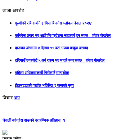
ताजा अपडेट
गुल्मीकी रबिना बनिन् ‘मिस बिजनेस ग्लोबल नेपाल २०२६’
काँग्रेस तयार भए अझैंपनि प्रदेशमा सहकार्य हुन सक्छ – शंकर पोखरेल
दाङका जंगलमा ४ दिनमा ५५ वटा भरुवा बन्दुक बरामद
टरिगाउँ एयरपोर्ट ५ अर्ब रकम भए मात्रै बन्न सक्छ – शंकर पोखरेल
महिला अधिकारकर्मी गिरीलाई मातृ शोक
इँटाभट्टाको पर्खाल भत्किँदा २ जनाको मृत्यु
विचार
थप
नेपाली कांग्रेस दाङको प्रारम्भिक इतिहास–१
फरक कोण