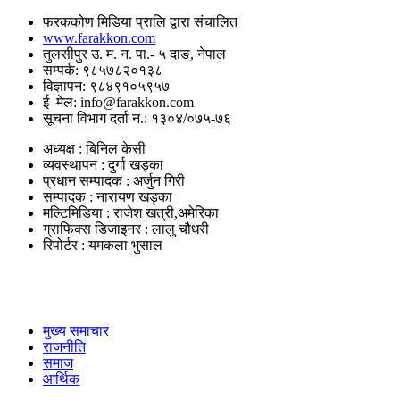
फरककोण मिडिया प्रालि द्वारा संचालित
www.farakkon.com
तुलसीपुर उ. म. न. पा.- ५ दाङ, नेपाल
सम्पर्क: ९८५७८२०१३८
विज्ञापन: ९८४९१०५९५७
ई–मेल: info@farakkon.com
सूचना विभाग दर्ता न.: १३०४/०७५-७६
अध्यक्ष : बिनिल केसी
व्यवस्थापन : दुर्गा खड्का
प्रधान सम्पादक : अर्जुन गिरी
सम्पादक : नारायण खड्का
मल्टिमिडिया : राजेश खत्री,अमेरिका
ग्राफिक्स डिजाइनर : लालु चौधरी
रिपोर्टर : यमकला भुसाल
उपयोगी लिंकहरु
मुख्य समाचार
राजनीति
समाज
आर्थिक