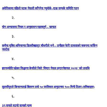
अमेरिकामा पहिलो पटक नेपाली काँग्रेस न्यूयोर्क–दाङ सम्पर्क समिति गठन
२.
योग अभ्यासमा नियम र अनुशासन महत्वपूर्ण – खनाल
३.
कमैया मुक्ति अभियान्ता डिल्लीबहादुर चौधरीले भने – उनीहरु फेरि दासताको चक्रमा फर्किन
नपरोस
४.
ज्ञानज्योति पढेका सिद्धान्त केसीले जिते ‘मिष्टर नेपाल इन्टरनेशनल २०२६’ को उपाधि
५.
तुलसीपुरले किसानलाई बितरण गर्‍यो ५० प्रतिसत अनुदानमा १०० मिनी टिलर (तस्बिरहरु)
६.
३१ सयले घट्यो सुनको मूल्य