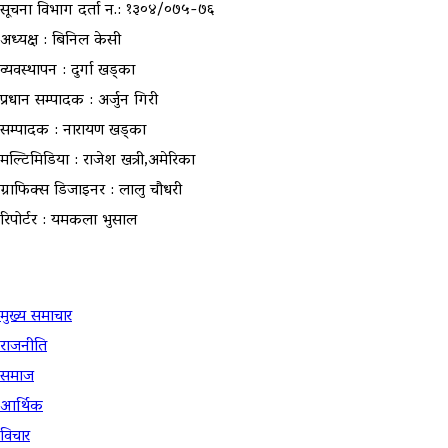
सूचना विभाग दर्ता न.: १३०४/०७५-७६
अध्यक्ष : बिनिल केसी
व्यवस्थापन : दुर्गा खड्का
प्रधान सम्पादक : अर्जुन गिरी
सम्पादक : नारायण खड्का
मल्टिमिडिया : राजेश खत्री,अमेरिका
ग्राफिक्स डिजाइनर : लालु चौधरी
रिपोर्टर : यमकला भुसाल
उपयोगी लिंकहरु
मुख्य समाचार
राजनीति
समाज
आर्थिक
विचार