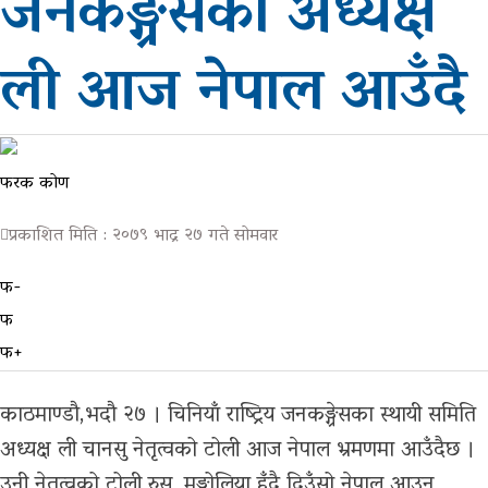
जनकङ्ग्रेसका अध्यक्ष
भिडियो
ली आज नेपाल आउँदै
ग्यालरी
फरक कोण
प्रकाशित मिति : २०७९ भाद्र २७ गते सोमवार
फ-
फ
फ+
काठमाण्डौ,भदौ २७ । चिनियाँ राष्ट्रिय जनकङ्ग्रेसका स्थायी समिति
अध्यक्ष ली चानसु नेतृत्वको टोली आज नेपाल भ्रमणमा आउँदैछ ।
उनी नेतृत्वको टोली रुस, मङ्गोलिया हुँदै दिउँसो नेपाल आउन