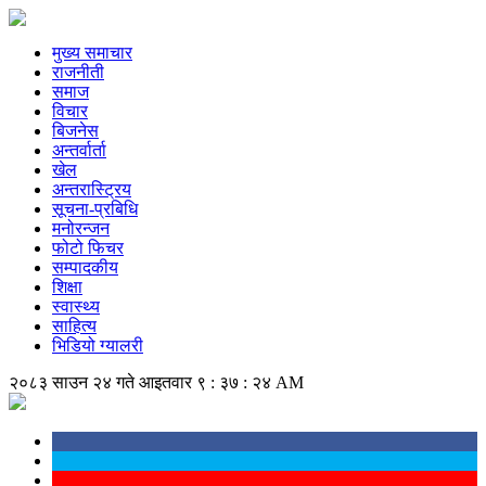
मुख्य समाचार
राजनीती
समाज
विचार
बिजनेस
अन्तर्वार्ता
खेल
अन्तरास्ट्रिय
सूचना-प्रबिधि
मनोरन्जन
फोटो फिचर
सम्पादकीय
शिक्षा
स्वास्थ्य
साहित्य
भिडियो ग्यालरी
२०८३ साउन २४ गते आइतवार
९ : ३७ : २५ AM