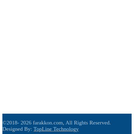
मुख्य समाचार
राजनीति
समाज
आर्थिक
विचार
खेलकुद
अन्तरास्ट्रिय
मनोरंजन
हाम्रो बारे
बिज्ञापन
सम्पर्क
©2018-
2026 farakkon.com, All Rights Reserved.
Designed By:
TopLine Technology