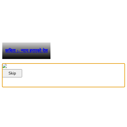
कबिता :- न्याय हराएको देश
Skip
फरककोण मिडिया प्रालि द्वारा संचालित
www.farakkon.com
तुलसीपुर उ. म. न. पा.- ५ दाङ, नेपाल