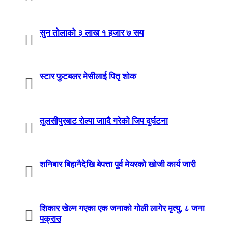
सुन तोलाको ३ लाख १ हजार ७ सय
स्टार फुटबलर मेसीलाई पितृ शोक
तुलसीपुरबाट रोल्पा जाादै गरेको जिप दुर्घटना
शनिबार बिहानैदेखि बेपत्ता पूर्व मेयरको खोजी कार्य जारी
शिकार खेल्न गएका एक जनाको गोली लागेर मृत्यु, ८ जना
पक्राउ