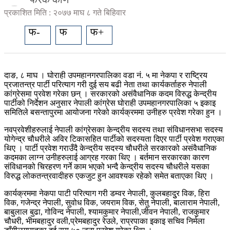
प्रकाशित मिति : २०७७ माघ ८ गते बिहिवार
फ-
फ
फ+
दाङ, ८ माघ । घोराही उपमहानगरपालिका वडा नं. ५ मा नेकपा र राष्ट्रिय
प्रजातन्त्र पार्टी परित्याग गरी दुई सय बढी नेता तथा कार्यकर्ताहरु नेपाली
कांग्रेसमा प्रवेश गरेका छन् । सरकारको असंवैधानिक कदम विरुद्ध केन्द्रीय
पार्टीको निर्देशन अनुसार नेपाली कांग्रेस घोराही उपमहानगरपालिका ५ इकाइ
समितिले बसन्तापुरमा आयोजना गरेको कार्यक्रममा उनीहरु प्रवेश गरेका हुन ।
नवप्रवेशीहरुलाई नेपाली कांग्रेसका केन्द्रीय सदस्य तथा संविधानसभा सदस्य
योगेन्द्र चौधरीले अविर टिकासहित पार्टीको सदस्यता दिएर पार्टी प्रवेश गराएका
थिए । पार्टी प्रवेश गराउँदै केन्द्रीय सदस्य चौधरीले सरकारको असंवैधानिक
कदमका लाग्न उनीहरुलाई आग्रह गरका थिए । बर्तमान सरकारका कारण
संविधानको चिरहरण गर्ने काम भएको भन्दै केन्द्रीय सदस्य चौधरीले यसका
विरुद्ध लोकतन्त्रवादीहरु एकजुट हुन आवश्यक रहेको समेत बताएका थिए ।
कार्यक्रममा नेकपा पाटी परित्याग गरी डम्वर नेपाली, कुलबहादुुर विक, हिरा
विक, गजेन्द्र नेपाली, सुवोध विक, जयराम विक, सेतु नेपाली, बालाराम नेपाली,
बाबुलाल बुढा, गोविन्द नेपाली, श्यामकुमार नेपाली,जीवन नेपाली, राजकुमार
चौधरी, भीमबहादुर वली,प्रेमबहादुर रेउले, राप्रपाका इकाइ सचिव निर्मला