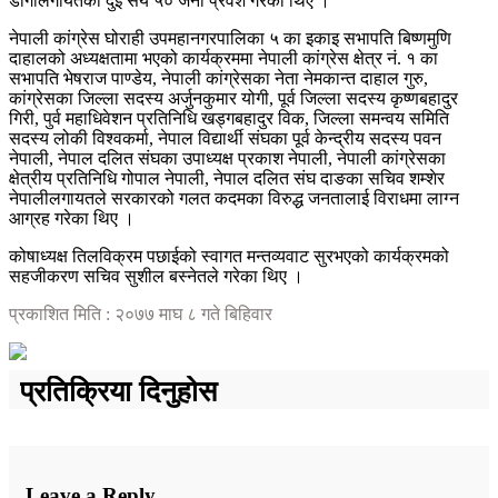
डाँगीलगायतका दुई सय ५० जना प्रवेश गरेका थिए ।
नेपाली कांग्रेस घोराही उपमहानगरपालिका ५ का इकाइ सभापति बिष्णमुणि
दाहालको अध्यक्षतामा भएको कार्यक्रममा नेपाली कांग्रेस क्षेत्र नं. १ का
सभापति भेषराज पाण्डेय, नेपाली कांग्रेसका नेता नेमकान्त दाहाल गुरु,
कांग्रेसका जिल्ला सदस्य अर्जुनकुमार योगी, पूर्व जिल्ला सदस्य कृष्णबहादुर
गिरी, पुर्व महाधिवेशन प्रतिनिधि खड्गबहादुर विक, जिल्ला समन्वय समिति
सदस्य लोकी विश्वकर्मा, नेपाल विद्यार्थी संघका पूर्व केन्द्रीय सदस्य पवन
नेपाली, नेपाल दलित संघका उपाध्यक्ष प्रकाश नेपाली, नेपाली कांग्रेसका
क्षेत्रीय प्रतिनिधि गोपाल नेपाली, नेपाल दलित संघ दाङका सचिव शम्शेर
नेपालीलगायतले सरकारको गलत कदमका विरुद्ध जनतालाई विराधमा लाग्न
आग्रह गरेका थिए ।
कोषाध्यक्ष तिलविक्रम पछाईको स्वागत मन्तव्यवाट सुरभएको कार्यक्रमको
सहजीकरण सचिव सुशील बस्नेतले गरेका थिए ।
प्रकाशित मिति : २०७७ माघ ८ गते बिहिवार
प्रतिक्रिया दिनुहोस
Leave a Reply