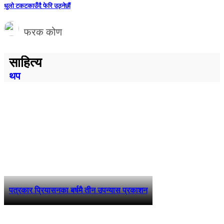
धुलो टकटकाउँदै फेरि उठ्नेछौं
फरक कोण
साहित्य
थप
पत्रकार प्रियासनका बर्षमै तीन उपन्यास प्रकाशन