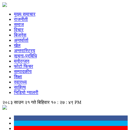
मुख्य समाचार
राजनीती
समाज
विचार
बिजनेस
अन्तर्वार्ता
खेल
अन्तरास्ट्रिय
सूचना-प्रबिधि
मनोरन्जन
फोटो फिचर
सम्पादकीय
शिक्षा
स्वास्थ्य
साहित्य
भिडियो ग्यालरी
२०८३ साउन २१ गते बिहिवार
१० : २७ : ४९ PM