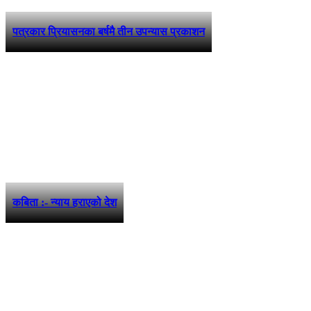
पत्रकार प्रियासनका बर्षमै तीन उपन्यास प्रकाशन
कबिता :- न्याय हराएको देश
फरककोण मिडिया प्रालि द्वारा संचालित
www.farakkon.com