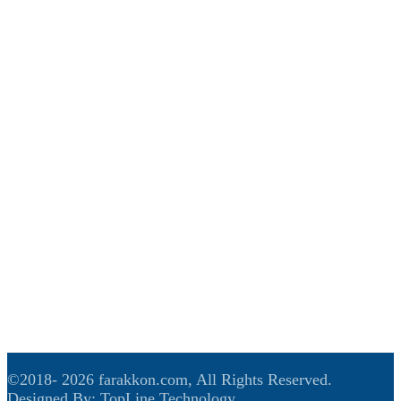
उपयोगी लिंकहरु
मुख्य समाचार
राजनीति
समाज
आर्थिक
विचार
खेलकुद
अन्तरास्ट्रिय
मनोरंजन
हाम्रो बारे
बिज्ञापन
सम्पर्क
©2018-
2026 farakkon.com, All Rights Reserved.
Designed By:
TopLine Technology