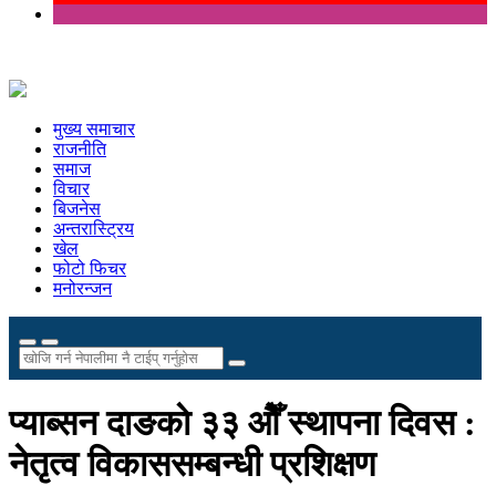
मुख्य समाचार
राजनीति
समाज
विचार
बिजनेस
अन्तरास्ट्रिय
खेल
फोटो फिचर
मनोरन्जन
प्याब्सन दाङकाे ३३ ओैँ स्थापना दिवस :
नेतृत्व विकाससम्बन्धी प्रशिक्षण