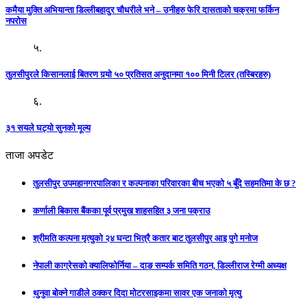
कमैया मुक्ति अभियान्ता डिल्लीबहादुर चौधरीले भने – उनीहरु फेरि दासताको चक्रमा फर्किन
नपरोस
५.
तुलसीपुरले किसानलाई बितरण गर्‍यो ५० प्रतिसत अनुदानमा १०० मिनी टिलर (तस्बिरहरु)
६.
३१ सयले घट्यो सुनको मूल्य
ताजा अपडेट
तुलसीपुर उपमहानगरपालिका र कल्पनाका परिवारका बीच भएको ५ बुँदे सहमतिमा के छ ?
कर्णाली बिकास बैंकका पूर्व प्रमुख शाहसहित ३ जना पक्राउ
श्रीमति कल्पना मृत्युको २४ घन्टा भित्रै कतार बाट तुलसीपुर आइ पुगे मनोज
नेपाली काग्रेसको क्यालिफोर्निया – दाङ सम्पर्क समिति गठन, डिल्लीराज रेग्मी अध्यक्ष
थुनुवा बोक्ने गाडीले ठक्कर दिदा मोटरसाइकमा सावर एक जनाको मृत्यु