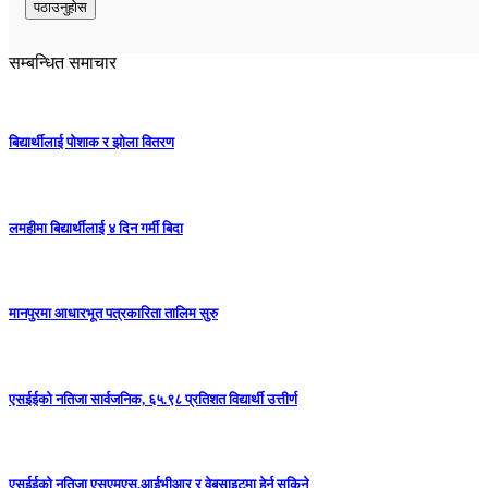
सम्बन्धित समाचार
बिद्यार्थीलाई पोशाक र झोला वितरण
लमहीमा बिद्यार्थीलाई ४ दिन गर्मी बिदा
मानपुरमा आधारभूत पत्रकारिता तालिम सुरु
एसईईको नतिजा सार्वजनिक, ६५.९८ प्रतिशत विद्यार्थी उत्तीर्ण
एसईईको नतिजा एसएमएस,आईभीआर र वेबसाइटमा हेर्न सकिने