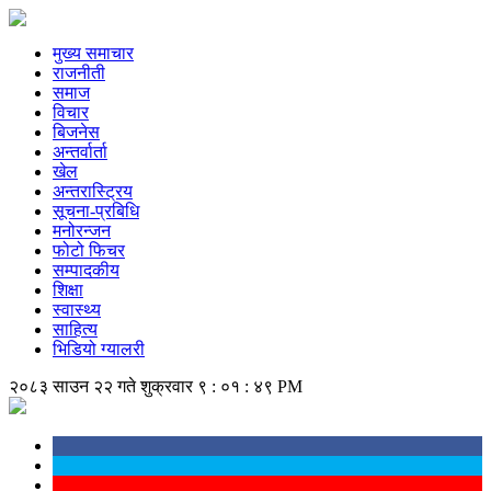
मुख्य समाचार
राजनीती
समाज
विचार
बिजनेस
अन्तर्वार्ता
खेल
अन्तरास्ट्रिय
सूचना-प्रबिधि
मनोरन्जन
फोटो फिचर
सम्पादकीय
शिक्षा
स्वास्थ्य
साहित्य
भिडियो ग्यालरी
२०८३ साउन २२ गते शुक्रवार
९ : ०१ : ४९ PM