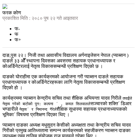
फरक कोण
प्रकाशित मिति : २०८० पुष २२ गते आइतवार
फ-
फ
फ+
दाङ,पुस २२। निजी तथा आवासीय विद्यालय अर्गनाइजेसन नेपाल (प्याब्सन )
दाङले ३३ ओैँ स्थापना दिवसका अवसरमा सहायक प्रधानाध्यापक र
काेअर्डिनेटरलाई नेतृत्व विकाससम्बन्धी प्रशिक्षण दिएकाे छ ।
दाङकाे घाेराहीमा एक कार्यक्रमकाे आयोजना गरी प्याब्सन दाङले सहायक
प्रधानाध्यापक र काेअर्डिनेटरहरूका लागि नेतृत्व विकाससम्बन्धी प्रशिक्षण
दिएकाे हाे ।
कार्यक्रममा प्याब्सन केन्द्रीय सचिव तथा शैक्षिक अभियन्ता यादव गिरीले
तपाईंले
सञ्चारकाे शक्ति´ डिआर
नेतृत्व गरेकाे बाटाेकाे पुन: कल्पना ´ , कमल सिलवालले
भण्डारीले
शैक्षिक सुधारमा सहायक प्रधानाध्यापककाे
नेतृत्व´ र निमानन्द गैरेले
भूमिका´ विषयमा प्रशिक्षण दिएका थिए ।
प्याब्सन दाङका अध्यक्ष मधुसुदन केसीकाे अध्यक्षता तथा केन्द्रीय सचिव यादव
गिरीकाे प्रमुख आतिथ्यतामा सम्पन्न कार्यक्रमकाे सहजीकरण प्याब्सन दाङका
उपाध्यक्ष एवम् तालिम संयाेजक राजु यादवले गरेका थिए ।