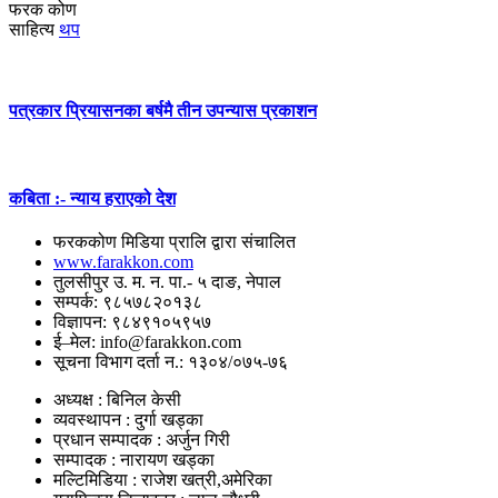
फरक कोण
साहित्य
थप
पत्रकार प्रियासनका बर्षमै तीन उपन्यास प्रकाशन
कबिता :- न्याय हराएको देश
फरककोण मिडिया प्रालि द्वारा संचालित
www.farakkon.com
तुलसीपुर उ. म. न. पा.- ५ दाङ, नेपाल
सम्पर्क: ९८५७८२०१३८
विज्ञापन: ९८४९१०५९५७
ई–मेल: info@farakkon.com
सूचना विभाग दर्ता न.: १३०४/०७५-७६
अध्यक्ष : बिनिल केसी
व्यवस्थापन : दुर्गा खड्का
प्रधान सम्पादक : अर्जुन गिरी
सम्पादक : नारायण खड्का
मल्टिमिडिया : राजेश खत्री,अमेरिका