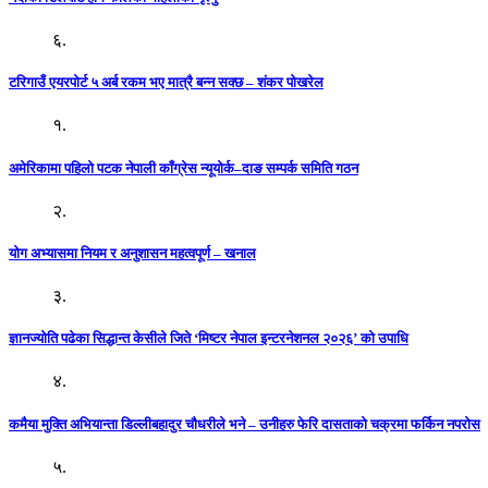
६.
टरिगाउँ एयरपोर्ट ५ अर्ब रकम भए मात्रै बन्न सक्छ – शंकर पोखरेल
१.
अमेरिकामा पहिलो पटक नेपाली काँग्रेस न्यूयोर्क–दाङ सम्पर्क समिति गठन
२.
योग अभ्यासमा नियम र अनुशासन महत्वपूर्ण – खनाल
३.
ज्ञानज्योति पढेका सिद्धान्त केसीले जिते ‘मिष्टर नेपाल इन्टरनेशनल २०२६’ को उपाधि
४.
कमैया मुक्ति अभियान्ता डिल्लीबहादुर चौधरीले भने – उनीहरु फेरि दासताको चक्रमा फर्किन नपरोस
५.