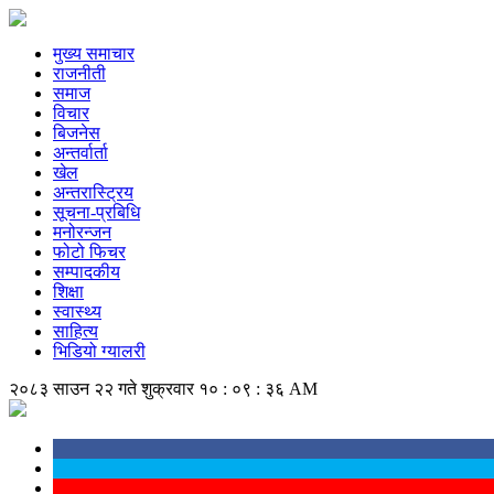
मुख्य समाचार
राजनीती
समाज
विचार
बिजनेस
अन्तर्वार्ता
खेल
अन्तरास्ट्रिय
सूचना-प्रबिधि
मनोरन्जन
फोटो फिचर
सम्पादकीय
शिक्षा
स्वास्थ्य
साहित्य
भिडियो ग्यालरी
२०८३ साउन २२ गते शुक्रवार
१० : ०९ : ३७ AM