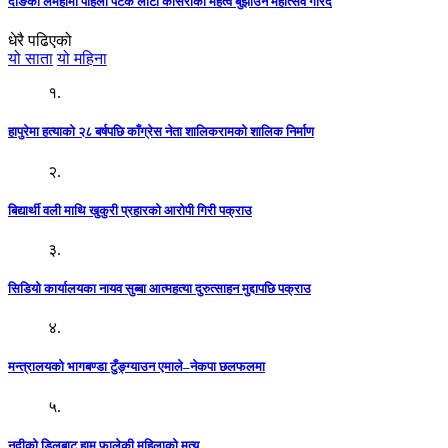
दाङको लमहीमा पहिलो पटक लाटो कोसेरोको महत्व बुझाउन महोत्सव गरिदै
धेरै पढिएको
यो साता
यो महिना
१.
हापुरेमा हत्याको २८ बर्षपछि काँग्रेस नेता शालिकरामको शालिक निर्माण
२.
बिद्यार्थी वली माथि खुकुरी प्रहारको आरोपी गिरी पक्राउ
३.
सिडियो कार्यालयका नायव सुब्बा आत्महत्या दुरुत्साहन मुद्दापछि पक्राउ
४.
मन्त्रालयको भागबण्डा टुँङ्ग्याउन एमाले–नेकपा छलफलमा
५.
नदीको डिलबाट हाम फालेकी महिलाको मृत्यु