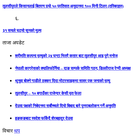
तुलसीपुरले किसानलाई बितरण गर्‍यो ५० प्रतिसत अनुदानमा १०० मिनी टिलर (तस्बिरहरु)
६.
३१ सयले घट्यो सुनको मूल्य
ताजा अपडेट
श्रीमति कल्पना मृत्युको २४ घन्टा भित्रै कतार बाट तुलसीपुर आइ पुगे मनोज
नेपाली काग्रेसको क्यालिफोर्निया – दाङ सम्पर्क समिति गठन, डिल्लीराज रेग्मी अध्यक्ष
थुनुवा बोक्ने गाडीले ठक्कर दिदा मोटरसाइकमा सावर एक जनाको मृत्यु
तुलसीपुर – १० बगाउँका राजेन्द्र केसी मृत फेला
देउवा पक्षको निबेदनमा सर्बौच्चले दियो बिबाद बारे पुनराबलोकन गर्ने अनुमति
हङकङबाट स्वदेश फर्किदै शेरबहादुर देउवा
विचार
थप