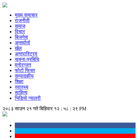
मुख्य समाचार
राजनीती
समाज
विचार
बिजनेस
अन्तर्वार्ता
खेल
अन्तरास्ट्रिय
सूचना-प्रबिधि
मनोरन्जन
फोटो फिचर
सम्पादकीय
शिक्षा
स्वास्थ्य
साहित्य
भिडियो ग्यालरी
२०८३ साउन २१ गते बिहिवार
१२ : ५८ : २९ PM