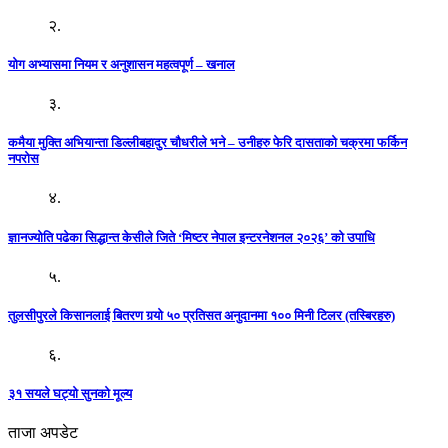
२.
योग अभ्यासमा नियम र अनुशासन महत्वपूर्ण – खनाल
३.
कमैया मुक्ति अभियान्ता डिल्लीबहादुर चौधरीले भने – उनीहरु फेरि दासताको चक्रमा फर्किन
नपरोस
४.
ज्ञानज्योति पढेका सिद्धान्त केसीले जिते ‘मिष्टर नेपाल इन्टरनेशनल २०२६’ को उपाधि
५.
तुलसीपुरले किसानलाई बितरण गर्‍यो ५० प्रतिसत अनुदानमा १०० मिनी टिलर (तस्बिरहरु)
६.
३१ सयले घट्यो सुनको मूल्य
ताजा अपडेट