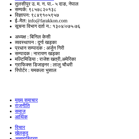
तुलसीपुर उ. म. न. पा.- ५ दाङ, नेपाल
सम्पर्क: ९८५७८२०१३८
विज्ञापन: ९८४९१०५९५७
ई–मेल: info@farakkon.com
सूचना विभाग दर्ता न.: १३०४/०७५-७६
अध्यक्ष : बिनिल केसी
व्यवस्थापन : दुर्गा खड्का
प्रधान सम्पादक : अर्जुन गिरी
सम्पादक : नारायण खड्का
मल्टिमिडिया : राजेश खत्री,अमेरिका
ग्राफिक्स डिजाइनर : लालु चौधरी
रिपोर्टर : यमकला भुसाल
उपयोगी लिंकहरु
मुख्य समाचार
राजनीति
समाज
आर्थिक
विचार
खेलकुद
अन्तरास्ट्रिय