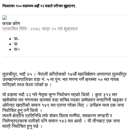
जिल्लाका १०० वडामध्य अझैं १२ वडाले परीनाम बुझाएनन्
फरक कोण
प्रकाशित मिति : २०७८ भाद्र २५ गते शुक्रवार
फ-
फ
फ+
तुलसीपुर, भदौ २५ । नेपाली काँग्रेसको १४औं महाधिबेशन अन्तरगत तुलसीपुर
उपमहानगरपालिका वडा नं. ५ मा पुनः मत गणना गर्ने क्रममा ५० मत गायब
पारिएको तथ्य फेला परेको छ ।
यो वडामा भदौ २२ गते नेतृत्व चुन्न निर्वाचन भएको थियो । कुल ३१२ मत
खसेकोमा मत गणनाका क्रममा वडा सचिब पदका उम्मेदवार मन्दागिनी खड्का र
ओपेन्द्र खत्रीको समान १४९ मत प्राप्त गरेका थिए । उनीहरु मध्य एक जना
निर्वाचित हुनु पर्ने थियो ।
त्यस्तै क्षेत्रीय प्रतिनिधि तर्फ शंकर दिवस मज्गैंया, यमकान्त भण्डारी र
जितेन्द्रप्रकाश वलीको पनि समान १४२ मत आयो । यी तीनबाट एक जना
मात्रै निर्वाचित हुनु पर्छ ।