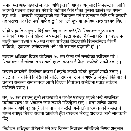
समान मत आएकाहरुले मतदान अधिकृतको आग्रह अनुसार रिकाउन्टका लागि
सहमति पत्रमा हस्ताक्षर गरेपछि बिहीबार फेरि पोका पुन्तरा खोलेर मत गणना
सुरु भयो । बराबरी भएकाहरुको मत रिकाउन्ट गर्ने र त्यसबाट फेरि पनि बराबरी
मत प्राप्त भए गोलापर्था मार्फत टुंगो लगाउने कुरामा उम्मेदवारहरु सहमत थिए ।
सोही सहमति अनुसार बिहीबार बिहान ११ बजेदेखि रिकाउन्ट सुरुमा वडा
सचिवको गणना गर्न खोज्दा ५० मतको एउटा बन्डल नै फेला परेन । ‘२६२ मत
मात्रै फेला प¥यो र ५० मत गायब पारिएको देखिएपछि रिकाउन्टिङ बीचमै
रोकियो,’ एकजना उम्मेदवारले भने ‘ यो सरासर बदमासी हो ।’
मतदान अधिकृत बिजय पौडेलले ५० मत फेला पर्न नसकेको स्वीकार गरे ।
रिकाउन्ट गर्न खोज्दा ५० मतको एउटा बण्डल नै फेला नपरेको उनले बताए ।
उन्पन्न कमजोरी निर्वाचन मण्डल भित्रकै कसैले गरेको हुनुपर्ने उनले बताए ।
सल्टाउन नसकिने किसिमको जटिल समस्या उत्पन्न भएपछि आँफुले बिहीबार नै
उत्पन्न समस्या समाधानका लागि जिल्ला निर्वाचन समितिमा पठाइ सकेको
पौडेलले बताए ।
तर, ५० मत हराउनु ठूलो लापरबाही र गम्भीर षडेन्त्र भएको भन्दै सम्बन्धित
उम्मेदवारहरु भने अदालत जाने तयारी गरिरहेका छन् । वडा सचिव पदका
उम्मेदवार ओपेन्द्र खत्रीले जानाजान कसैले मिलेमतोमा ५० मतको बन्डल नै
गायब बनाएर बिबाद सृजना खोजेको हुँदा त्यसका बिरुद्ध अदालत जाने जानकारी
दिए ।
निर्वाचन अधिकृत पौडेलले भने अब जिल्ला निर्वाचन समितिको निर्णय अनुसार