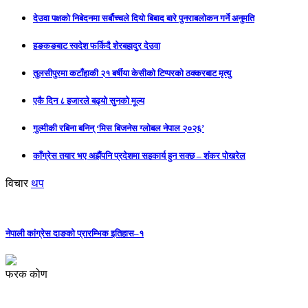
देउवा पक्षको निबेदनमा सर्बौच्चले दियो बिबाद बारे पुनराबलोकन गर्ने अनुमति
हङकङबाट स्वदेश फर्किदै शेरबहादुर देउवा
तुलसीपुरमा कटाँहाकी २१ बर्षीया केसीको टिप्परको ठक्करबाट मृत्यु
एकै दिन ८ हजारले बढ्यो सुनको मूल्य
गुल्मीकी रबिना बनिन् ‘मिस बिजनेस ग्लोबल नेपाल २०२६’
काँग्रेस तयार भए अझैंपनि प्रदेशमा सहकार्य हुन सक्छ – शंकर पोखरेल
विचार
थप
नेपाली कांग्रेस दाङको प्रारम्भिक इतिहास–१
फरक कोण