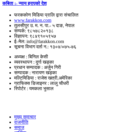
कबिता :- न्याय हराएको देश
फरककोण मिडिया प्रालि द्वारा संचालित
www.farakkon.com
तुलसीपुर उ. म. न. पा.- ५ दाङ, नेपाल
सम्पर्क: ९८५७८२०१३८
विज्ञापन: ९८४९१०५९५७
ई–मेल: info@farakkon.com
सूचना विभाग दर्ता न.: १३०४/०७५-७६
अध्यक्ष : बिनिल केसी
व्यवस्थापन : दुर्गा खड्का
प्रधान सम्पादक : अर्जुन गिरी
सम्पादक : नारायण खड्का
मल्टिमिडिया : राजेश खत्री,अमेरिका
ग्राफिक्स डिजाइनर : लालु चौधरी
रिपोर्टर : यमकला भुसाल
उपयोगी लिंकहरु
मुख्य समाचार
राजनीति
समाज