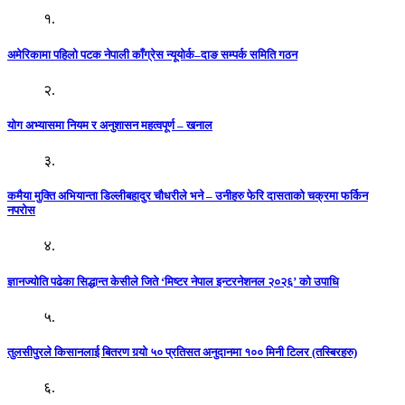
१.
अमेरिकामा पहिलो पटक नेपाली काँग्रेस न्यूयोर्क–दाङ सम्पर्क समिति गठन
२.
योग अभ्यासमा नियम र अनुशासन महत्वपूर्ण – खनाल
३.
कमैया मुक्ति अभियान्ता डिल्लीबहादुर चौधरीले भने – उनीहरु फेरि दासताको चक्रमा फर्किन
नपरोस
४.
ज्ञानज्योति पढेका सिद्धान्त केसीले जिते ‘मिष्टर नेपाल इन्टरनेशनल २०२६’ को उपाधि
५.
तुलसीपुरले किसानलाई बितरण गर्‍यो ५० प्रतिसत अनुदानमा १०० मिनी टिलर (तस्बिरहरु)
६.