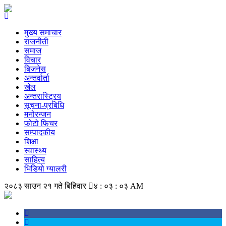
मुख्य समाचार
राजनीती
समाज
विचार
बिजनेस
अन्तर्वार्ता
खेल
अन्तरास्ट्रिय
सूचना-प्रबिधि
मनोरन्जन
फोटो फिचर
सम्पादकीय
शिक्षा
स्वास्थ्य
साहित्य
भिडियो ग्यालरी
२०८३ साउन २१ गते बिहिवार
४ : ०३ : ०३ AM