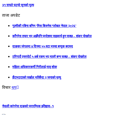
३१ सयले घट्यो सुनको मूल्य
ताजा अपडेट
गुल्मीकी रबिना बनिन् ‘मिस बिजनेस ग्लोबल नेपाल २०२६’
काँग्रेस तयार भए अझैंपनि प्रदेशमा सहकार्य हुन सक्छ – शंकर पोखरेल
दाङका जंगलमा ४ दिनमा ५५ वटा भरुवा बन्दुक बरामद
टरिगाउँ एयरपोर्ट ५ अर्ब रकम भए मात्रै बन्न सक्छ – शंकर पोखरेल
महिला अधिकारकर्मी गिरीलाई मातृ शोक
इँटाभट्टाको पर्खाल भत्किँदा २ जनाको मृत्यु
विचार
थप
नेपाली कांग्रेस दाङको प्रारम्भिक इतिहास–१