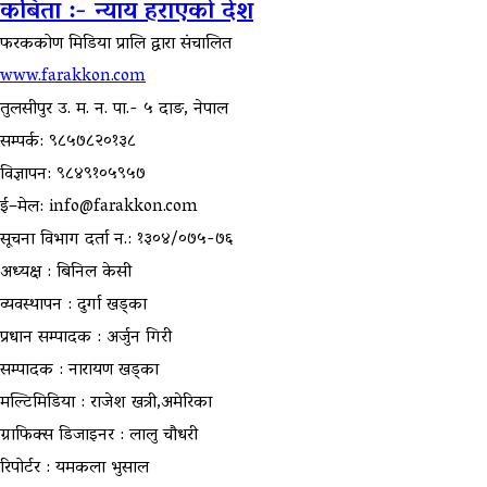
कबिता :- न्याय हराएको देश
फरककोण मिडिया प्रालि द्वारा संचालित
www.farakkon.com
तुलसीपुर उ. म. न. पा.- ५ दाङ, नेपाल
सम्पर्क: ९८५७८२०१३८
विज्ञापन: ९८४९१०५९५७
ई–मेल: info@farakkon.com
सूचना विभाग दर्ता न.: १३०४/०७५-७६
अध्यक्ष : बिनिल केसी
व्यवस्थापन : दुर्गा खड्का
प्रधान सम्पादक : अर्जुन गिरी
सम्पादक : नारायण खड्का
मल्टिमिडिया : राजेश खत्री,अमेरिका
ग्राफिक्स डिजाइनर : लालु चौधरी
रिपोर्टर : यमकला भुसाल