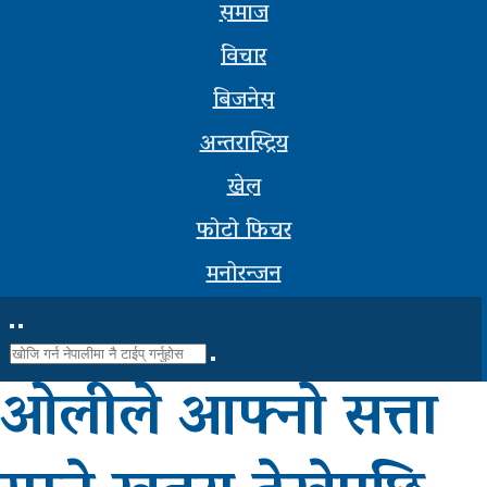
समाज
सूचना-
विचार
प्रबिधि
बिजनेस
मनोरन्जन
अन्तरास्ट्रिय
फोटो
खेल
फिचर
फोटो फिचर
सम्पादकीय
मनोरन्जन
शिक्षा
स्वास्थ्य
ओलीले आफ्नो सत्ता
साहित्य
भिडियो