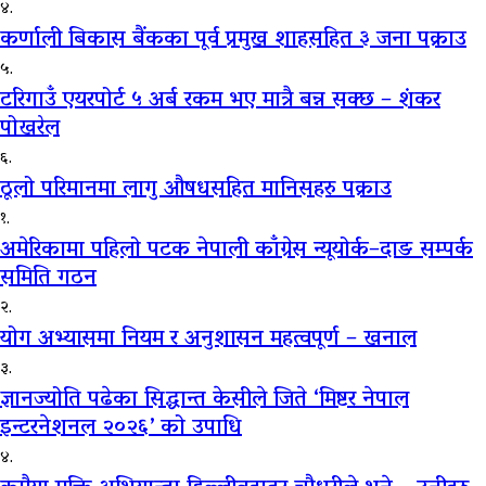
४.
कर्णाली बिकास बैंकका पूर्व प्रमुख शाहसहित ३ जना पक्राउ
५.
टरिगाउँ एयरपोर्ट ५ अर्ब रकम भए मात्रै बन्न सक्छ – शंकर
पोखरेल
६.
ठूलो परिमानमा लागु औषधसहित मानिसहरु पक्राउ
१.
अमेरिकामा पहिलो पटक नेपाली काँग्रेस न्यूयोर्क–दाङ सम्पर्क
समिति गठन
२.
योग अभ्यासमा नियम र अनुशासन महत्वपूर्ण – खनाल
३.
ज्ञानज्योति पढेका सिद्धान्त केसीले जिते ‘मिष्टर नेपाल
इन्टरनेशनल २०२६’ को उपाधि
४.