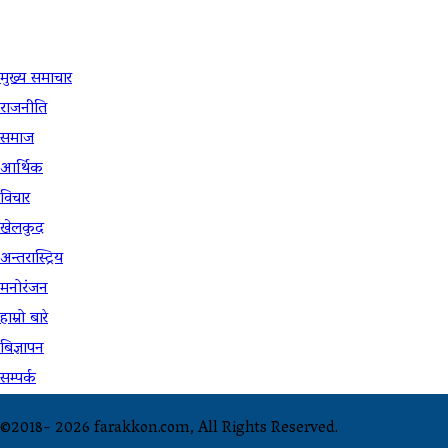
उपयोगी लिंकहरु
मुख्य समाचार
राजनीति
समाज
आर्थिक
विचार
खेलकुद
अन्तरास्ट्रिय
मनोरंजन
हाम्रो बारे
बिज्ञापन
सम्पर्क
©2018-
2026 farakkon.com, All Rights Reserved.