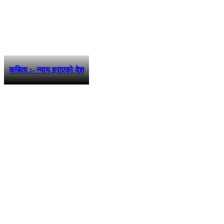
कबिता :- न्याय हराएको देश
फरककोण मिडिया प्रालि द्वारा संचालित
www.farakkon.com
तुलसीपुर उ. म. न. पा.- ५ दाङ, नेपाल
सम्पर्क: ९८५७८२०१३८
विज्ञापन: ९८४९१०५९५७
ई–मेल: info@farakkon.com
सूचना विभाग दर्ता न.: १३०४/०७५-७६