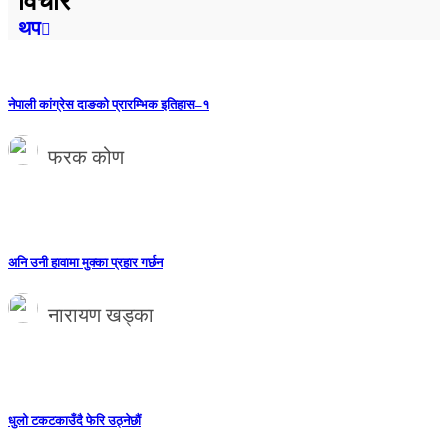
विचार
थप
नेपाली कांग्रेस दाङको प्रारम्भिक इतिहास–१
फरक कोण
अनि उनी हावामा मुक्का प्रहार गर्छन
नारायण खड्का
धुलो टकटकाउँदै फेरि उठ्नेछौं