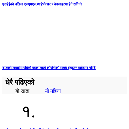
एसईईको नतिजा एसएमएस,आईभीआर र वेबसाइटमा हेर्न सकिने
दाङको लमहीमा पहिलो पटक लाटो कोसेरोको महत्व बुझाउन महोत्सव गरिदै
धेरै पढिएको
यो साता
यो महिना
१.