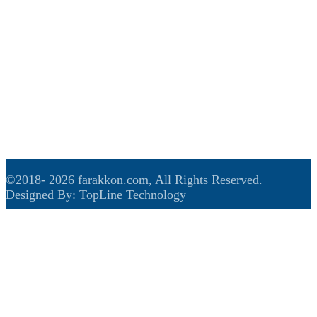
अध्यक्ष : बिनिल केसी
व्यवस्थापन : दुर्गा खड्का
प्रधान सम्पादक : अर्जुन गिरी
सम्पादक : नारायण खड्का
मल्टिमिडिया : राजेश खत्री,अमेरिका
ग्राफिक्स डिजाइनर : लालु चौधरी
रिपोर्टर : यमकला भुसाल
©2018-
2026 farakkon.com, All Rights Reserved.
Designed By:
TopLine Technology