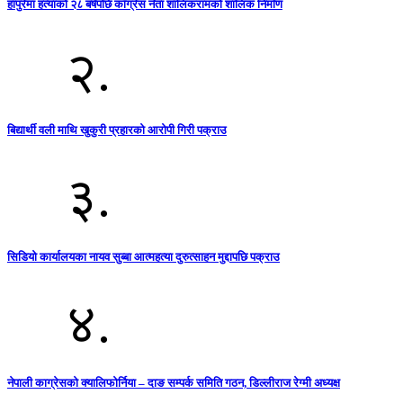
हापुरेमा हत्याको २८ बर्षपछि काँग्रेस नेता शालिकरामको शालिक निर्माण
२.
बिद्यार्थी वली माथि खुकुरी प्रहारको आरोपी गिरी पक्राउ
३.
सिडियो कार्यालयका नायव सुब्बा आत्महत्या दुरुत्साहन मुद्दापछि पक्राउ
४.
नेपाली काग्रेसको क्यालिफोर्निया – दाङ सम्पर्क समिति गठन, डिल्लीराज रेग्मी अध्यक्ष