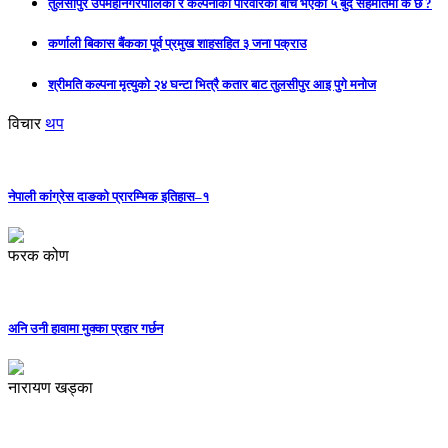
तुलसीपुर उपमहानगरपालिका र कल्पनाका परिवारका बीच भएको ५ बुँदे सहमतिमा के छ ?
कर्णाली बिकास बैंकका पूर्व प्रमुख शाहसहित ३ जना पक्राउ
श्रीमति कल्पना मृत्युको २४ घन्टा भित्रै कतार बाट तुलसीपुर आइ पुगे मनोज
विचार
थप
नेपाली कांग्रेस दाङको प्रारम्भिक इतिहास–१
फरक कोण
अनि उनी हावामा मुक्का प्रहार गर्छन
नारायण खड्का