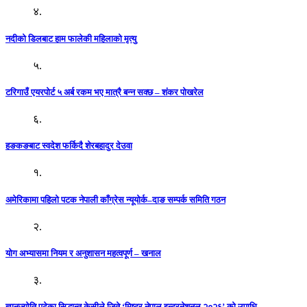
४.
नदीको डिलबाट हाम फालेकी महिलाको मृत्यु
५.
टरिगाउँ एयरपोर्ट ५ अर्ब रकम भए मात्रै बन्न सक्छ – शंकर पोखरेल
६.
हङकङबाट स्वदेश फर्किदै शेरबहादुर देउवा
१.
अमेरिकामा पहिलो पटक नेपाली काँग्रेस न्यूयोर्क–दाङ सम्पर्क समिति गठन
२.
योग अभ्यासमा नियम र अनुशासन महत्वपूर्ण – खनाल
३.
ज्ञानज्योति पढेका सिद्धान्त केसीले जिते ‘मिष्टर नेपाल इन्टरनेशनल २०२६’ को उपाधि