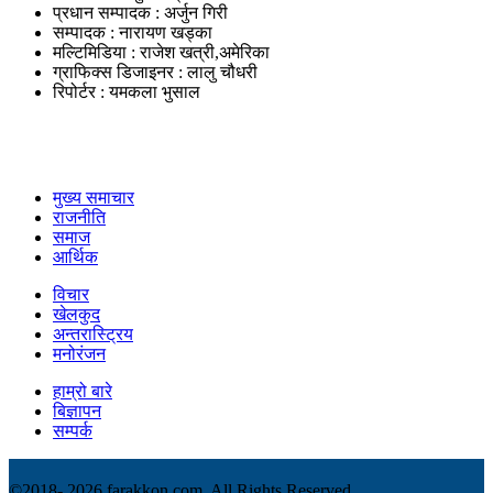
प्रधान सम्पादक : अर्जुन गिरी
सम्पादक : नारायण खड्का
मल्टिमिडिया : राजेश खत्री,अमेरिका
ग्राफिक्स डिजाइनर : लालु चौधरी
रिपोर्टर : यमकला भुसाल
उपयोगी लिंकहरु
मुख्य समाचार
राजनीति
समाज
आर्थिक
विचार
खेलकुद
अन्तरास्ट्रिय
मनोरंजन
हाम्रो बारे
बिज्ञापन
सम्पर्क
©2018-
2026 farakkon.com, All Rights Reserved.