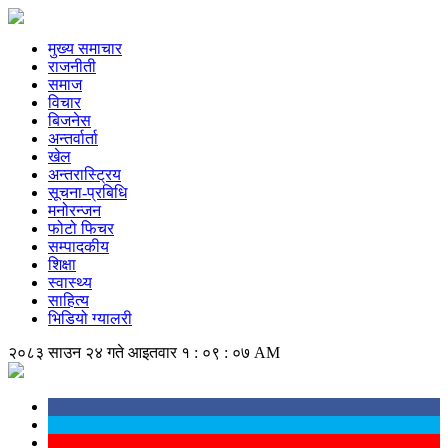
मुख्य समाचार
राजनीती
समाज
विचार
बिजनेस
अन्तर्वार्ता
खेल
अन्तरास्ट्रिय
सूचना-प्रबिधि
मनोरन्जन
फोटो फिचर
सम्पादकीय
शिक्षा
स्वास्थ्य
साहित्य
भिडियो ग्यालरी
२०८३ साउन २४ गते आइतवार
१ : ०९ : ०८ AM