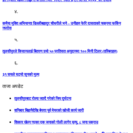
४.
कमैया मुक्ति अभियान्ता डिल्लीबहादुर चौधरीले भने – उनीहरु फेरि दासताको चक्रमा फर्किन
नपरोस
५.
तुलसीपुरले किसानलाई बितरण गर्‍यो ५० प्रतिसत अनुदानमा १०० मिनी टिलर (तस्बिरहरु)
६.
३१ सयले घट्यो सुनको मूल्य
ताजा अपडेट
तुलसीपुरबाट रोल्पा जाादै गरेको जिप दुर्घटना
शनिबार बिहानैदेखि बेपत्ता पूर्व मेयरको खोजी कार्य जारी
शिकार खेल्न गएका एक जनाको गोली लागेर मृत्यु, ८ जना पक्राउ