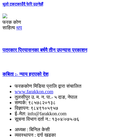
धुलो टकटकाउँदै फेरि उठ्नेछौं
फरक कोण
साहित्य
थप
पत्रकार प्रियासनका बर्षमै तीन उपन्यास प्रकाशन
कबिता :- न्याय हराएको देश
फरककोण मिडिया प्रालि द्वारा संचालित
www.farakkon.com
तुलसीपुर उ. म. न. पा.- ५ दाङ, नेपाल
सम्पर्क: ९८५७८२०१३८
विज्ञापन: ९८४९१०५९५७
ई–मेल: info@farakkon.com
सूचना विभाग दर्ता न.: १३०४/०७५-७६
अध्यक्ष : बिनिल केसी
व्यवस्थापन : दुर्गा खड्का