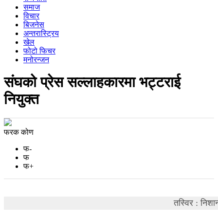
समाज
विचार
बिजनेस
अन्तरास्ट्रिय
खेल
फोटो फिचर
मनोरन्जन
संघको प्रेस सल्लाहकारमा भट्टराई
नियुक्त
फरक कोण
फ-
फ
फ+
तस्विर : निशा