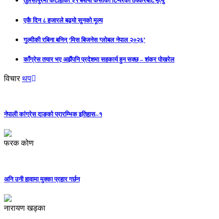
तुलसीपुरमा कटाँहाकी २१ बर्षीया केसीको टिप्परको ठक्करबाट मृत्यु
एकै दिन ८ हजारले बढ्यो सुनको मूल्य
गुल्मीकी रबिना बनिन् ‘मिस बिजनेस ग्लोबल नेपाल २०२६’
काँग्रेस तयार भए अझैंपनि प्रदेशमा सहकार्य हुन सक्छ – शंकर पोखरेल
विचार
थप
नेपाली कांग्रेस दाङको प्रारम्भिक इतिहास–१
फरक कोण
अनि उनी हावामा मुक्का प्रहार गर्छन
नारायण खड्का