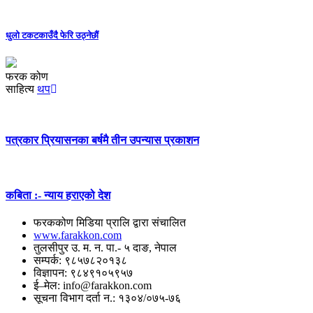
धुलो टकटकाउँदै फेरि उठ्नेछौं
फरक कोण
साहित्य
थप
पत्रकार प्रियासनका बर्षमै तीन उपन्यास प्रकाशन
कबिता :- न्याय हराएको देश
फरककोण मिडिया प्रालि द्वारा संचालित
www.farakkon.com
तुलसीपुर उ. म. न. पा.- ५ दाङ, नेपाल
सम्पर्क: ९८५७८२०१३८
विज्ञापन: ९८४९१०५९५७
ई–मेल: info@farakkon.com
सूचना विभाग दर्ता न.: १३०४/०७५-७६