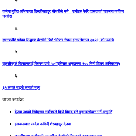
कमैया मुक्ति अभियान्ता डिल्लीबहादुर चौधरीले भने – उनीहरु फेरि दासताको चक्रमा फर्किन
नपरोस
४.
ज्ञानज्योति पढेका सिद्धान्त केसीले जिते ‘मिष्टर नेपाल इन्टरनेशनल २०२६’ को उपाधि
५.
तुलसीपुरले किसानलाई बितरण गर्‍यो ५० प्रतिसत अनुदानमा १०० मिनी टिलर (तस्बिरहरु)
६.
३१ सयले घट्यो सुनको मूल्य
ताजा अपडेट
देउवा पक्षको निबेदनमा सर्बौच्चले दियो बिबाद बारे पुनराबलोकन गर्ने अनुमति
हङकङबाट स्वदेश फर्किदै शेरबहादुर देउवा