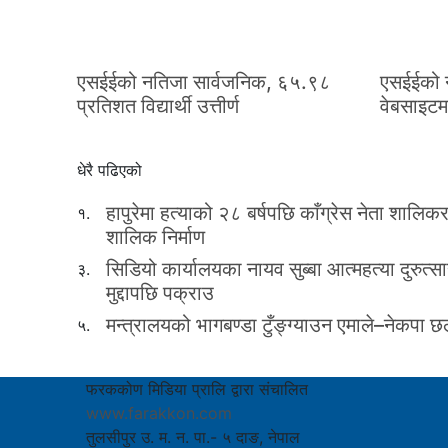
एसईईको नतिजा सार्वजनिक, ६५.९८
एसईईको 
प्रतिशत विद्यार्थी उत्तीर्ण
वेबसाइटमा
धेरै पढिएको
हापुरेमा हत्याको २८ बर्षपछि काँग्रेस नेता शालिक
१.
शालिक निर्माण
सिडियो कार्यालयका नायव सुब्बा आत्महत्या दुरुत्स
३.
मुद्दापछि पक्राउ
मन्त्रालयको भागबण्डा टुँङ्ग्याउन एमाले–नेकपा
५.
फरककोण मिडिया प्रालि द्वारा संचालित
www.farakkon.com
तुलसीपुर उ. म. न. पा.- ५ दाङ, नेपाल