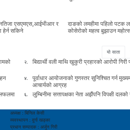
नतिजा एसएमएस,आईभीआर र
दाङको लमहीमा पहिलो पटक ल
 हेर्न सकिने
कोसेरोको महत्व बुझाउन महोत्स
यो साता
रामको
बिद्यार्थी वली माथि खुकुरी प्रहारको आरोपी गिरी
२.
ाहन
पूर्वाधार आयोजनाको गुणस्तर सुनिश्चित गर्न मुख्यम
४.
आचार्यको आग्रह
 छलफलमा
लुम्बिनीमा सत्तापक्षका नेता अझैंपनि विपक्षी दलको 
६.
अध्यक्ष : बिनिल केसी
व्यवस्थापन : दुर्गा खड्का
प्रधान सम्पादक : अर्जुन गिरी