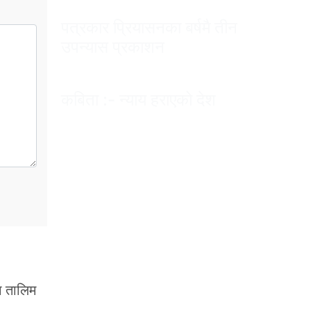
पत्रकार प्रियासनका बर्षमै तीन
उपन्यास प्रकाशन
कबिता :- न्याय हराएको देश
ा तालिम