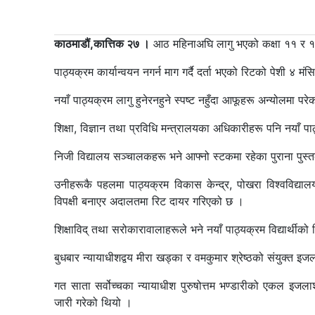
काठमाडौं,कात्तिक २७ ।
आठ महिनाअघि लागु भएको कक्षा ११ र १२ 
पाठ्यक्रम कार्यान्वयन नगर्न माग गर्दै दर्ता भएको रिटको पेशी ४ 
नयाँ पाठ्यक्रम लागु हुनेरनहुने स्पष्ट नहुँदा आफूहरू अन्योलमा पर
शिक्षा, विज्ञान तथा प्रविधि मन्त्रालयका अधिकारीहरू पनि नयाँ प
निजी विद्यालय सञ्चालकहरू भने आफ्नो स्टकमा रहेका पुराना पुस्तक 
उनीहरूकै पहलमा पाठ्यक्रम विकास केन्द्र, पोखरा विश्वविद्यालय,
विपक्षी बनाएर अदालतमा रिट दायर गरिएको छ ।
शिक्षाविद् तथा सरोकारावालाहरूले भने नयाँ पाठ्यक्रम विद्यार्थी
बुधबार न्यायाधीशद्वय मीरा खड्का र वमकुमार श्रेष्ठको संयुक्त इजलाश
गत साता सर्वोच्चका न्यायाधीश पुरुषोत्तम भण्डारीको एकल इजल
जारी गरेको थियो ।