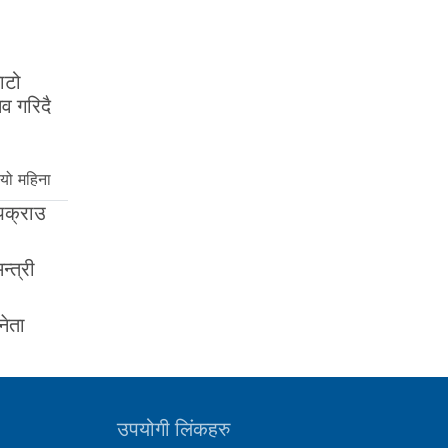
ाटो
व गरिदै
यो महिना
 पक्राउ
न्त्री
नेता
उपयोगी लिंकहरु