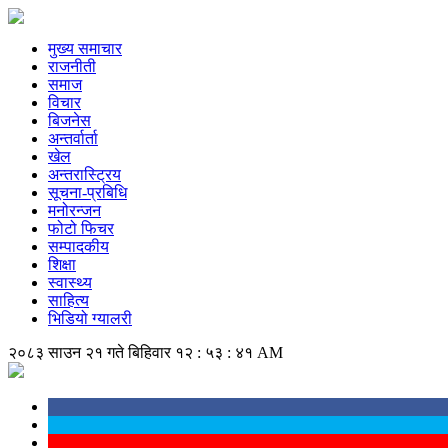
मुख्य समाचार
राजनीती
समाज
विचार
बिजनेस
अन्तर्वार्ता
खेल
अन्तरास्ट्रिय
सूचना-प्रबिधि
मनोरन्जन
फोटो फिचर
सम्पादकीय
शिक्षा
स्वास्थ्य
साहित्य
भिडियो ग्यालरी
२०८३ साउन २१ गते बिहिवार
१२ : ५३ : ४२ AM