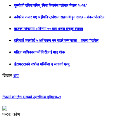
गुल्मीकी रबिना बनिन् ‘मिस बिजनेस ग्लोबल नेपाल २०२६’
काँग्रेस तयार भए अझैंपनि प्रदेशमा सहकार्य हुन सक्छ – शंकर पोखरेल
दाङका जंगलमा ४ दिनमा ५५ वटा भरुवा बन्दुक बरामद
टरिगाउँ एयरपोर्ट ५ अर्ब रकम भए मात्रै बन्न सक्छ – शंकर पोखरेल
महिला अधिकारकर्मी गिरीलाई मातृ शोक
इँटाभट्टाको पर्खाल भत्किँदा २ जनाको मृत्यु
विचार
थप
नेपाली कांग्रेस दाङको प्रारम्भिक इतिहास–१
फरक कोण