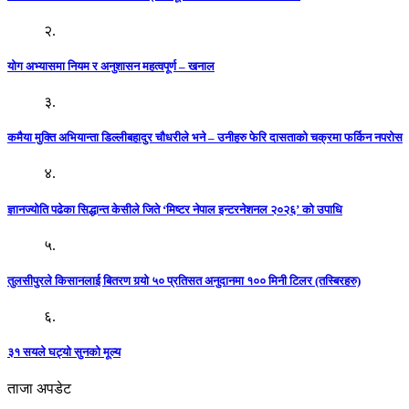
२.
योग अभ्यासमा नियम र अनुशासन महत्वपूर्ण – खनाल
३.
कमैया मुक्ति अभियान्ता डिल्लीबहादुर चौधरीले भने – उनीहरु फेरि दासताको चक्रमा फर्किन नपरोस
४.
ज्ञानज्योति पढेका सिद्धान्त केसीले जिते ‘मिष्टर नेपाल इन्टरनेशनल २०२६’ को उपाधि
५.
तुलसीपुरले किसानलाई बितरण गर्‍यो ५० प्रतिसत अनुदानमा १०० मिनी टिलर (तस्बिरहरु)
६.
३१ सयले घट्यो सुनको मूल्य
ताजा अपडेट