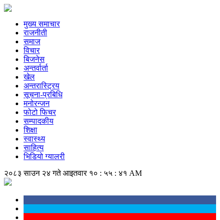
मुख्य समाचार
राजनीती
समाज
विचार
बिजनेस
अन्तर्वार्ता
खेल
अन्तरास्ट्रिय
सूचना-प्रबिधि
मनोरन्जन
फोटो फिचर
सम्पादकीय
शिक्षा
स्वास्थ्य
साहित्य
भिडियो ग्यालरी
२०८३ साउन २४ गते आइतवार
१० : ५५ : ४२ AM