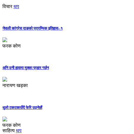
विचार
थप
नेपाली कांग्रेस दाङको प्रारम्भिक इतिहास–१
फरक कोण
अनि उनी हावामा मुक्का प्रहार गर्छन
नारायण खड्का
धुलो टकटकाउँदै फेरि उठ्नेछौं
फरक कोण
साहित्य
थप