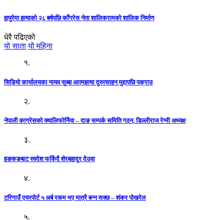
हापुरेमा हत्याको २८ बर्षपछि काँग्रेस नेता शालिकरामको शालिक निर्माण
धेरै पढिएको
यो साता
यो महिना
१.
सिडियो कार्यालयका नायव सुब्बा आत्महत्या दुरुत्साहन मुद्दापछि पक्राउ
२.
नेपाली काग्रेसको क्यालिफोर्निया – दाङ सम्पर्क समिति गठन, डिल्लीराज रेग्मी अध्यक्ष
३.
हङकङबाट स्वदेश फर्किदै शेरबहादुर देउवा
४.
टरिगाउँ एयरपोर्ट ५ अर्ब रकम भए मात्रै बन्न सक्छ – शंकर पोखरेल
५.