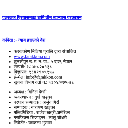
पत्रकार प्रियासनका बर्षमै तीन उपन्यास प्रकाशन
कबिता :- न्याय हराएको देश
फरककोण मिडिया प्रालि द्वारा संचालित
www.farakkon.com
तुलसीपुर उ. म. न. पा.- ५ दाङ, नेपाल
सम्पर्क: ९८५७८२०१३८
विज्ञापन: ९८४९१०५९५७
ई–मेल: info@farakkon.com
सूचना विभाग दर्ता न.: १३०४/०७५-७६
अध्यक्ष : बिनिल केसी
व्यवस्थापन : दुर्गा खड्का
प्रधान सम्पादक : अर्जुन गिरी
सम्पादक : नारायण खड्का
मल्टिमिडिया : राजेश खत्री,अमेरिका
ग्राफिक्स डिजाइनर : लालु चौधरी
रिपोर्टर : यमकला भुसाल