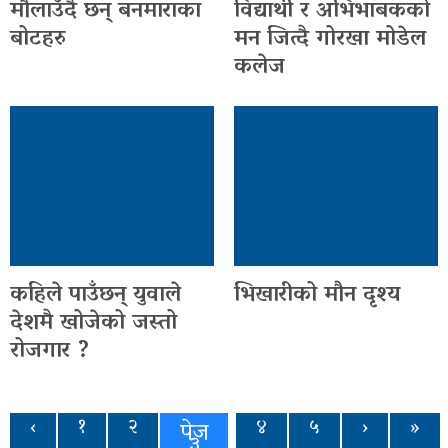
मौलाउँदै छन् बनमाराका
विद्यार्थी र अभिभाबकको
बोटहरु
मन जित्दै गोरखा मोडेल
कलेज
कहिले पाउँछन् युवाले
भिखारीको मौन दृश्य
देशमै खोजेको जस्तो
रोजगार ?
‹
१
२
४
५
›
»
पेज
३