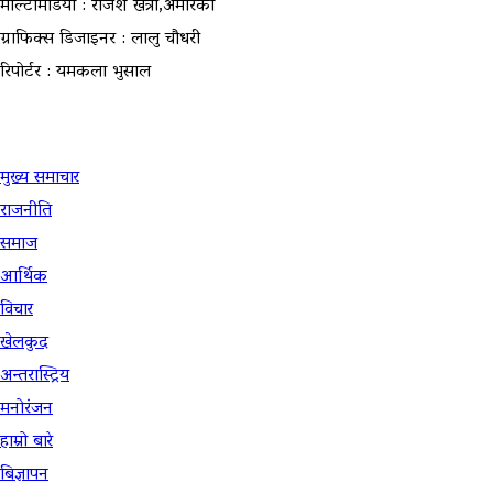
मल्टिमिडिया : राजेश खत्री,अमेरिका
ग्राफिक्स डिजाइनर : लालु चौधरी
रिपोर्टर : यमकला भुसाल
उपयोगी लिंकहरु
मुख्य समाचार
राजनीति
समाज
आर्थिक
विचार
खेलकुद
अन्तरास्ट्रिय
मनोरंजन
हाम्रो बारे
बिज्ञापन