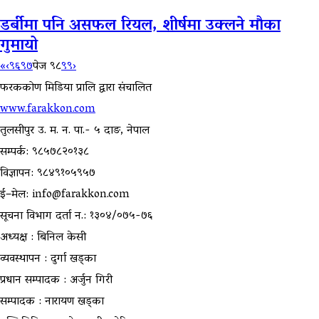
डर्बीमा पनि असफल रियल, शीर्षमा उक्लने माैका
गुमायो
«
‹
९६
९७
पेज ९८
९९
›
फरककोण मिडिया प्रालि द्वारा संचालित
www.farakkon.com
तुलसीपुर उ. म. न. पा.- ५ दाङ, नेपाल
सम्पर्क: ९८५७८२०१३८
विज्ञापन: ९८४९१०५९५७
ई–मेल: info@farakkon.com
सूचना विभाग दर्ता न.: १३०४/०७५-७६
अध्यक्ष : बिनिल केसी
व्यवस्थापन : दुर्गा खड्का
प्रधान सम्पादक : अर्जुन गिरी
सम्पादक : नारायण खड्का