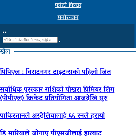
फोटो फिचर
साहित्य
मनोरन्जन
भिडियो
ग्यालरी
खेल
पिपिएल : विराटनगर टाइटन्सको पहिलो जित
सर्वाधिक पुरस्कार राशिको पोखरा प्रिमियर लिग
(पीपीएल) क्रिकेट प्रतियोगिता आजदेखि सुरु
पाकिस्तानले अस्ट्रेलियालाई ६६ रनले हरायो
डि मारियाले जोगाए पीएसजीलाई हारबाट