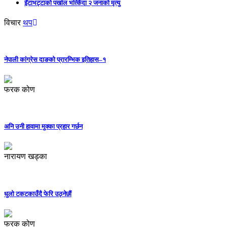
इँटाभट्टाको पर्खाल भत्किँदा २ जनाको मृत्यु
विचार
थप
नेपाली कांग्रेस दाङको प्रारम्भिक इतिहास–१
फरक कोण
अनि उनी हावामा मुक्का प्रहार गर्छन
नारायण खड्का
धुलो टकटकाउँदै फेरि उठ्नेछौं
फरक कोण