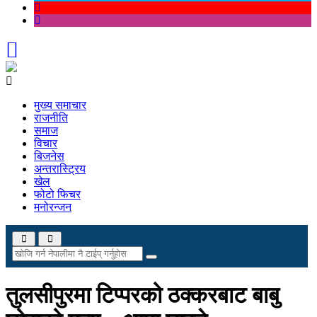
मुख्य समाचार
राजनीति
समाज
विचार
बिजनेस
अन्तरास्ट्रिय
खेल
फोटो फिचर
मनोरन्जन
तुलसीपुरमा टिप्परको ठक्करबाट बाबु