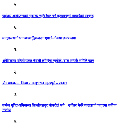
५.
पूर्वाधार आयोजनाको गुणस्तर सुनिश्चित गर्न मुख्यमन्त्री आचार्यको आग्रह
६.
मन्त्रालयको भागबण्डा टुँङ्ग्याउन एमाले–नेकपा छलफलमा
१.
अमेरिकामा पहिलो पटक नेपाली काँग्रेस न्यूयोर्क–दाङ सम्पर्क समिति गठन
२.
योग अभ्यासमा नियम र अनुशासन महत्वपूर्ण – खनाल
३.
कमैया मुक्ति अभियान्ता डिल्लीबहादुर चौधरीले भने – उनीहरु फेरि दासताको चक्रमा फर्किन
नपरोस
४.