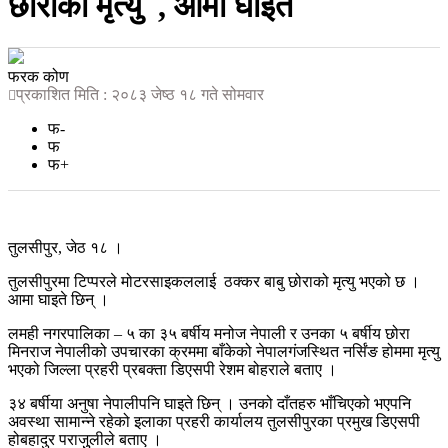
छोराको मृत्यु , आमा घाइते
फरक कोण
प्रकाशित मिति : २०८३ जेष्ठ १८ गते सोमवार
फ-
फ
फ+
तुलसीपुर, जेठ १८ ।
तुलसीपुरमा टिप्परले मोटरसाइकललाई ठक्कर बाबु छोराको मृत्यु भएको छ ।
आमा घाइते छिन् ।
लमही नगरपालिका – ५ का ३५ बर्षीय मनोज नेपाली र उनका ५ बर्षीय छोरा
मिनराज नेपालीको उपचारका क्रममा बाँकेको नेपालगंजस्थित नर्सिंङ होममा मृत्यु
भएको जिल्ला प्रहरी प्रबक्ता डिएसपी रेशम बोहराले बताए ।
३४ बर्षीया अनुषा नेपालीपनि घाइते छिन् । उनको दाँतहरु भाँचिएको भएपनि
अवस्था सामान्ने रहेको इलाका प्रहरी कार्यालय तुलसीपुरका प्रमुख डिएसपी
होबहादुर पराजुुलीले बताए ।