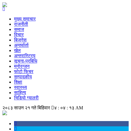
मुख्य समाचार
राजनीती
समाज
विचार
बिजनेस
अन्तर्वार्ता
खेल
अन्तरास्ट्रिय
सूचना-प्रबिधि
मनोरन्जन
फोटो फिचर
सम्पादकीय
शिक्षा
स्वास्थ्य
साहित्य
भिडियो ग्यालरी
२०८३ साउन २१ गते बिहिवार
४ : ०४ : १३ AM