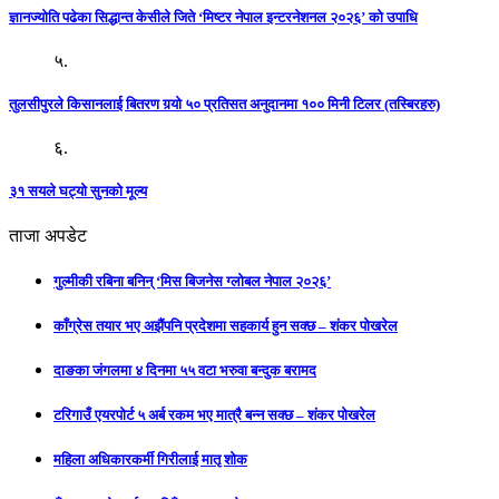
ज्ञानज्योति पढेका सिद्धान्त केसीले जिते ‘मिष्टर नेपाल इन्टरनेशनल २०२६’ को उपाधि
५.
तुलसीपुरले किसानलाई बितरण गर्‍यो ५० प्रतिसत अनुदानमा १०० मिनी टिलर (तस्बिरहरु)
६.
३१ सयले घट्यो सुनको मूल्य
ताजा अपडेट
गुल्मीकी रबिना बनिन् ‘मिस बिजनेस ग्लोबल नेपाल २०२६’
काँग्रेस तयार भए अझैंपनि प्रदेशमा सहकार्य हुन सक्छ – शंकर पोखरेल
दाङका जंगलमा ४ दिनमा ५५ वटा भरुवा बन्दुक बरामद
टरिगाउँ एयरपोर्ट ५ अर्ब रकम भए मात्रै बन्न सक्छ – शंकर पोखरेल
महिला अधिकारकर्मी गिरीलाई मातृ शोक