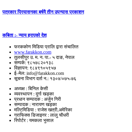
पत्रकार प्रियासनका बर्षमै तीन उपन्यास प्रकाशन
कबिता :- न्याय हराएको देश
फरककोण मिडिया प्रालि द्वारा संचालित
www.farakkon.com
तुलसीपुर उ. म. न. पा.- ५ दाङ, नेपाल
सम्पर्क: ९८५७८२०१३८
विज्ञापन: ९८४९१०५९५७
ई–मेल: info@farakkon.com
सूचना विभाग दर्ता न.: १३०४/०७५-७६
अध्यक्ष : बिनिल केसी
व्यवस्थापन : दुर्गा खड्का
प्रधान सम्पादक : अर्जुन गिरी
सम्पादक : नारायण खड्का
मल्टिमिडिया : राजेश खत्री,अमेरिका
ग्राफिक्स डिजाइनर : लालु चौधरी
रिपोर्टर : यमकला भुसाल