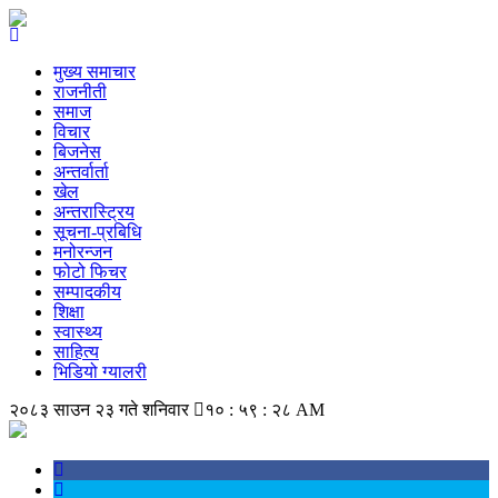
मुख्य समाचार
राजनीती
समाज
विचार
बिजनेस
अन्तर्वार्ता
खेल
अन्तरास्ट्रिय
सूचना-प्रबिधि
मनोरन्जन
फोटो फिचर
सम्पादकीय
शिक्षा
स्वास्थ्य
साहित्य
भिडियो ग्यालरी
२०८३ साउन २३ गते शनिवार
१० : ५९ : २८ AM