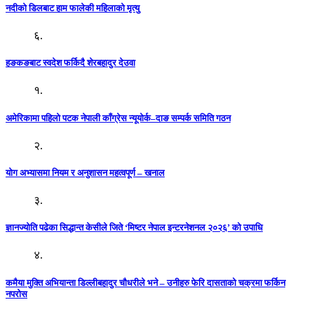
नदीको डिलबाट हाम फालेकी महिलाको मृत्यु
६.
हङकङबाट स्वदेश फर्किदै शेरबहादुर देउवा
१.
अमेरिकामा पहिलो पटक नेपाली काँग्रेस न्यूयोर्क–दाङ सम्पर्क समिति गठन
२.
योग अभ्यासमा नियम र अनुशासन महत्वपूर्ण – खनाल
३.
ज्ञानज्योति पढेका सिद्धान्त केसीले जिते ‘मिष्टर नेपाल इन्टरनेशनल २०२६’ को उपाधि
४.
कमैया मुक्ति अभियान्ता डिल्लीबहादुर चौधरीले भने – उनीहरु फेरि दासताको चक्रमा फर्किन
नपरोस