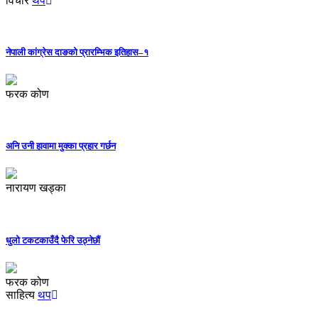
विचार
थप
नेपाली कांग्रेस दाङको प्रारम्भिक इतिहास–१
फरक कोण
अनि उनी हावामा मुक्का प्रहार गर्छन
नारायण खड्का
धुलो टकटकाउँदै फेरि उठ्नेछौं
फरक कोण
साहित्य
थप