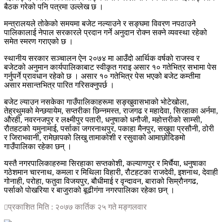
बैठक गरेको पनि पत्रमा उल्लेख छ ।
मन्त्रालयले तोकेको समयमा बजेट नल्याउने र सङ्घमा विवरण नपठाउने
पालिकालाई नेपाल सरकारले प्रदान गर्ने अनुदान रोक्न सक्ने व्यवस्था रहेको
समेत स्मरण गराएको छ ।
स्थानीय सरकार सञ्चालन ऐन २०७४ मा आउँदो आर्थिक वर्षको राजस्व र
बजेटको अनुमान कार्यपालिकाबाट स्वीकृत गराइ असार १० गतेभित्र सभामा पेस
गर्नुपर्ने प्रावधान रहेको छ । असार १० गतेभित्र पेस भएको बजेट कम्तीमा
असार मसान्तभित्र पारित गरिसक्नुपर्छ ।
बजेट ल्याउन नसकेका गाउँपालिकाहरूमा सङ्खुवासभाको भोटेखोला,
तेह्रथुमको मेन्छयायेम, सप्तरीका छिन्नमस्त, राजगढ र महादेवा, सिरहाका अर्नमा,
औरही, नवरनजपुर र लक्ष्मीपुर पतारी, धनुषाको धनौजी, महोत्तरीको साम्सी,
रौतहटको यमुनामाई, पर्साका जगरनाथपुर, पकाहा मैनपुर, सखुवा प्रसौनी, ठोरी
र जिराभवानी, रामेछापको लिखु तामाकोशी र रसुवाको आमाछोदिङमो
गाउँपालिका रहेका छन् ।
यस्तै नगरपालिकाहरुमा सिरहाका सप्तकोशी, कल्याणपुर र मिर्चैया, धनुषाका
गठेशमान चारनाथ, कमला र मिथिला विहारी, रौटहटका राजदेवी, इशनाथ, देवाही
गोनाही, परोहा, फतुवा विजयपुर, बौधीमाई र वृन्दावन, बाराको सिम्रौनगढ,
पर्साको पोखरिया र बाजुराको बूढीगंगा नगरपालिका रहेका छन् ।
प्रकाशित मिति : २०७७ कार्तिक २५ गते मङ्गलवार