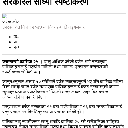
सरकारले साेध्याे स्पष्टीकरण
फरक कोण
प्रकाशित मिति : २०७७ कार्तिक २५ गते मङ्गलवार
फ-
फ
फ+
काठमाण्डौ,कात्तिक २५ ।
चालु आर्थिक वर्षको बजेट अझै नल्याएका
पालिकाहरूलाई सङ्घीय मामिला तथा सामान्य प्रशासन मन्त्रालयले
स्पष्टीकरण सोधेको छ ।
कानुनअनुसार असार १० गतेभित्रै बजेट ल्याइसक्नुपर्ने भए पनि कात्तिक महिना
बित्न लाग्दा समेत बजेट नल्याएका पालिकाहरूलाई बजेट नल्याउनुको कारण
खुलाएर पठाउन स्पष्टीकरण सोधिएको मन्त्रालयका सहसचिव वसन्त
अधिकारीले जानकारी दिए ।
मन्त्रालयले बजेट नल्याएका १९ वटा गाउँपालिका र १६ वटा नगरपालिकालाई
पत्र पठाएर १५ दिनभित्र जवाफ पठाउन भनेको हो ।
पालिकालाई स्पष्टीकरण माग्नु अगाडि कात्तिक २० गते गाउँपालिका राष्ट्रिय
महासङ्घ, नेपाल नगरपालिका सङ्घ तथा जिल्ला समन्वय समिति महासङ्घसँग