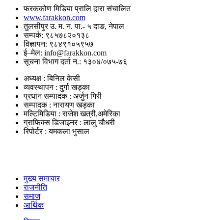
फरककोण मिडिया प्रालि द्वारा संचालित
www.farakkon.com
तुलसीपुर उ. म. न. पा.- ५ दाङ, नेपाल
सम्पर्क: ९८५७८२०१३८
विज्ञापन: ९८४९१०५९५७
ई–मेल: info@farakkon.com
सूचना विभाग दर्ता न.: १३०४/०७५-७६
अध्यक्ष : बिनिल केसी
व्यवस्थापन : दुर्गा खड्का
प्रधान सम्पादक : अर्जुन गिरी
सम्पादक : नारायण खड्का
मल्टिमिडिया : राजेश खत्री,अमेरिका
ग्राफिक्स डिजाइनर : लालु चौधरी
रिपोर्टर : यमकला भुसाल
उपयोगी लिंकहरु
मुख्य समाचार
राजनीति
समाज
आर्थिक