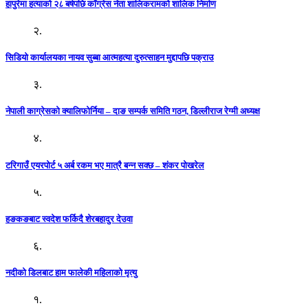
हापुरेमा हत्याको २८ बर्षपछि काँग्रेस नेता शालिकरामको शालिक निर्माण
२.
सिडियो कार्यालयका नायव सुब्बा आत्महत्या दुरुत्साहन मुद्दापछि पक्राउ
३.
नेपाली काग्रेसको क्यालिफोर्निया – दाङ सम्पर्क समिति गठन, डिल्लीराज रेग्मी अध्यक्ष
४.
टरिगाउँ एयरपोर्ट ५ अर्ब रकम भए मात्रै बन्न सक्छ – शंकर पोखरेल
५.
हङकङबाट स्वदेश फर्किदै शेरबहादुर देउवा
६.
नदीको डिलबाट हाम फालेकी महिलाको मृत्यु
१.