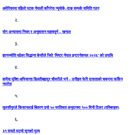
अमेरिकामा पहिलो पटक नेपाली काँग्रेस न्यूयोर्क–दाङ सम्पर्क समिति गठन
२.
योग अभ्यासमा नियम र अनुशासन महत्वपूर्ण – खनाल
३.
ज्ञानज्योति पढेका सिद्धान्त केसीले जिते ‘मिष्टर नेपाल इन्टरनेशनल २०२६’ को उपाधि
४.
कमैया मुक्ति अभियान्ता डिल्लीबहादुर चौधरीले भने – उनीहरु फेरि दासताको चक्रमा फर्किन
नपरोस
५.
तुलसीपुरले किसानलाई बितरण गर्‍यो ५० प्रतिसत अनुदानमा १०० मिनी टिलर (तस्बिरहरु)
६.
३१ सयले घट्यो सुनको मूल्य