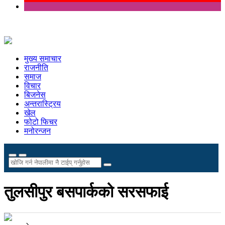
मुख्य समाचार
राजनीति
समाज
विचार
बिजनेस
अन्तरास्ट्रिय
खेल
फोटो फिचर
मनोरन्जन
तुलसीपुर बसपार्कको सरसफाई