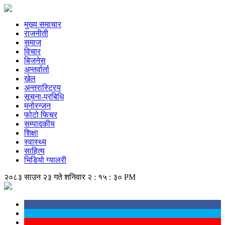
मुख्य समाचार
राजनीती
समाज
विचार
बिजनेस
अन्तर्वार्ता
खेल
अन्तरास्ट्रिय
सूचना-प्रबिधि
मनोरन्जन
फोटो फिचर
सम्पादकीय
शिक्षा
स्वास्थ्य
साहित्य
भिडियो ग्यालरी
२०८३ साउन २३ गते शनिवार
२ : १५ : ३१ PM