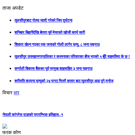
ताजा अपडेट
तुलसीपुरबाट रोल्पा जाादै गरेको जिप दुर्घटना
शनिबार बिहानैदेखि बेपत्ता पूर्व मेयरको खोजी कार्य जारी
शिकार खेल्न गएका एक जनाको गोली लागेर मृत्यु, ८ जना पक्राउ
तुलसीपुर उपमहानगरपालिका र कल्पनाका परिवारका बीच भएको ५ बुँदे सहमतिमा के छ ?
कर्णाली बिकास बैंकका पूर्व प्रमुख शाहसहित ३ जना पक्राउ
श्रीमति कल्पना मृत्युको २४ घन्टा भित्रै कतार बाट तुलसीपुर आइ पुगे मनोज
विचार
थप
नेपाली कांग्रेस दाङको प्रारम्भिक इतिहास–१
फरक कोण