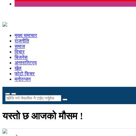
मुख्य समाचार
राजनीति
समाज
विचार
बिजनेस
अन्तरास्ट्रिय
खेल
फोटो फिचर
मनोरन्जन
यस्तो छ आजको मौसम !