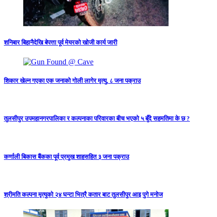
शनिबार बिहानैदेखि बेपत्ता पूर्व मेयरको खोजी कार्य जारी
शिकार खेल्न गएका एक जनाको गोली लागेर मृत्यु, ८ जना पक्राउ
तुलसीपुर उपमहानगरपालिका र कल्पनाका परिवारका बीच भएको ५ बुँदे सहमतिमा के छ ?
कर्णाली बिकास बैंकका पूर्व प्रमुख शाहसहित ३ जना पक्राउ
श्रीमति कल्पना मृत्युको २४ घन्टा भित्रै कतार बाट तुलसीपुर आइ पुगे मनोज