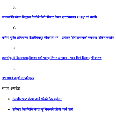
३.
ज्ञानज्योति पढेका सिद्धान्त केसीले जिते ‘मिष्टर नेपाल इन्टरनेशनल २०२६’ को उपाधि
४.
कमैया मुक्ति अभियान्ता डिल्लीबहादुर चौधरीले भने – उनीहरु फेरि दासताको चक्रमा फर्किन नपरोस
५.
तुलसीपुरले किसानलाई बितरण गर्‍यो ५० प्रतिसत अनुदानमा १०० मिनी टिलर (तस्बिरहरु)
६.
३१ सयले घट्यो सुनको मूल्य
ताजा अपडेट
तुलसीपुरबाट रोल्पा जाादै गरेको जिप दुर्घटना
शनिबार बिहानैदेखि बेपत्ता पूर्व मेयरको खोजी कार्य जारी