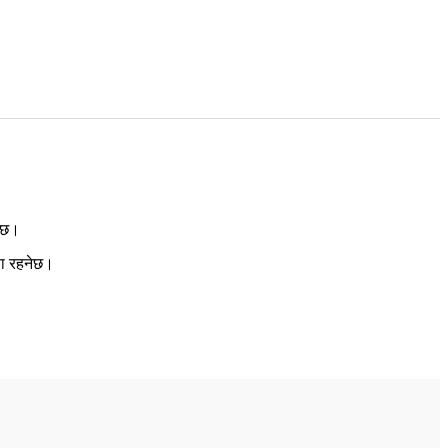
े छ।
फा रहनेछ।