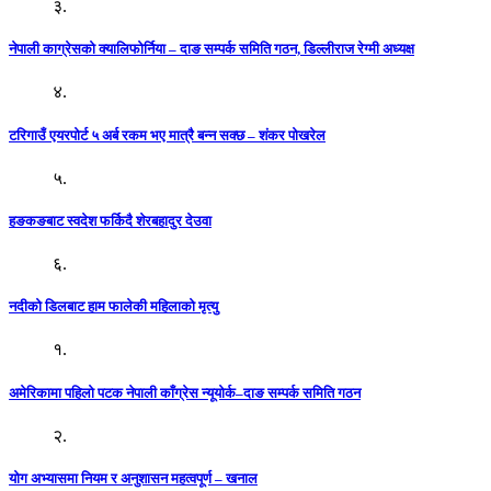
३.
नेपाली काग्रेसको क्यालिफोर्निया – दाङ सम्पर्क समिति गठन, डिल्लीराज रेग्मी अध्यक्ष
४.
टरिगाउँ एयरपोर्ट ५ अर्ब रकम भए मात्रै बन्न सक्छ – शंकर पोखरेल
५.
हङकङबाट स्वदेश फर्किदै शेरबहादुर देउवा
६.
नदीको डिलबाट हाम फालेकी महिलाको मृत्यु
१.
अमेरिकामा पहिलो पटक नेपाली काँग्रेस न्यूयोर्क–दाङ सम्पर्क समिति गठन
२.
योग अभ्यासमा नियम र अनुशासन महत्वपूर्ण – खनाल