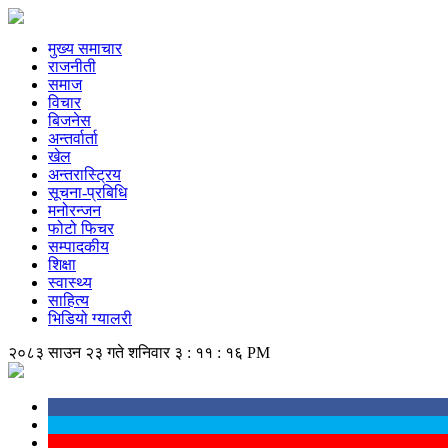
मुख्य समाचार
राजनीती
समाज
विचार
बिजनेस
अन्तर्वार्ता
खेल
अन्तरास्ट्रिय
सूचना-प्रबिधि
मनोरन्जन
फोटो फिचर
सम्पादकीय
शिक्षा
स्वास्थ्य
साहित्य
भिडियो ग्यालरी
२०८३ साउन २३ गते शनिवार
३ : ११ : १७ PM