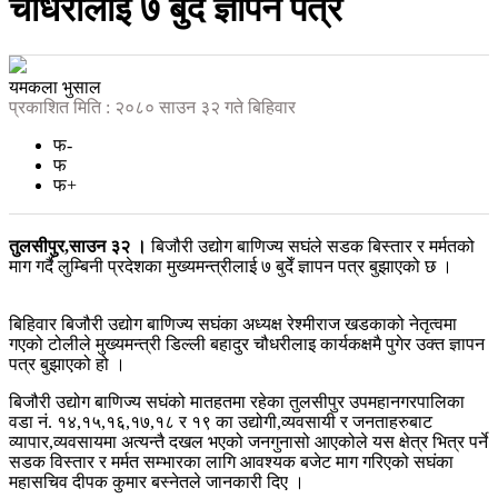
चौधरीलाई ७ बुदेँ ज्ञापन पत्र
यमकला भुसाल
प्रकाशित मिति : २०८० साउन ३२ गते बिहिवार
फ-
फ
फ+
तुलसीपुर,साउन ३२ ।
बिजौरी उद्योग बाणिज्य सघंले सडक बिस्तार र मर्मतको
माग गर्दै लुम्बिनी प्रदेशका मुख्यमन्त्रीलाई ७ बुदेँ ज्ञापन पत्र बुझाएको छ ।
बिहिवार बिजौरी उद्योग बाणिज्य सघंका अध्यक्ष रेश्मीराज खडकाको नेतृत्वमा
गएको टोलीले मुख्यमन्त्री डिल्ली बहादुर चौधरीलाइ कार्यकक्षमै पुगेर उक्त ज्ञापन
पत्र बुझाएको हो ।
बिजौरी उद्योग बाणिज्य सघंको मातहतमा रहेका तुलसीपुर उपमहानगरपालिका
वडा नं. १४,१५,१६,१७,१८ र १९ का उद्योगी,व्यवसायी र जनताहरुबाट
व्यापार,व्यवसायमा अत्यन्तै दखल भएको जनगुनासो आएकोले यस क्षेत्र भित्र पर्ने
सडक विस्तार र मर्मत सम्भारका लागि आवश्यक बजेट माग गरिएको सघंका
महासचिव दीपक कुमार बस्नेतले जानकारी दिए ।