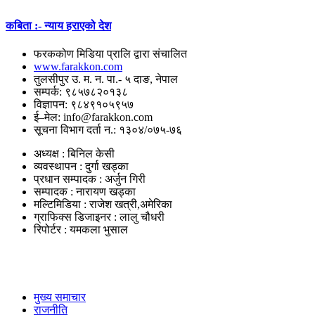
कबिता :- न्याय हराएको देश
फरककोण मिडिया प्रालि द्वारा संचालित
www.farakkon.com
तुलसीपुर उ. म. न. पा.- ५ दाङ, नेपाल
सम्पर्क: ९८५७८२०१३८
विज्ञापन: ९८४९१०५९५७
ई–मेल: info@farakkon.com
सूचना विभाग दर्ता न.: १३०४/०७५-७६
अध्यक्ष : बिनिल केसी
व्यवस्थापन : दुर्गा खड्का
प्रधान सम्पादक : अर्जुन गिरी
सम्पादक : नारायण खड्का
मल्टिमिडिया : राजेश खत्री,अमेरिका
ग्राफिक्स डिजाइनर : लालु चौधरी
रिपोर्टर : यमकला भुसाल
उपयोगी लिंकहरु
मुख्य समाचार
राजनीति