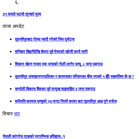
६.
३१ सयले घट्यो सुनको मूल्य
ताजा अपडेट
तुलसीपुरबाट रोल्पा जाादै गरेको जिप दुर्घटना
शनिबार बिहानैदेखि बेपत्ता पूर्व मेयरको खोजी कार्य जारी
शिकार खेल्न गएका एक जनाको गोली लागेर मृत्यु, ८ जना पक्राउ
तुलसीपुर उपमहानगरपालिका र कल्पनाका परिवारका बीच भएको ५ बुँदे सहमतिमा के छ ?
कर्णाली बिकास बैंकका पूर्व प्रमुख शाहसहित ३ जना पक्राउ
श्रीमति कल्पना मृत्युको २४ घन्टा भित्रै कतार बाट तुलसीपुर आइ पुगे मनोज
विचार
थप
नेपाली कांग्रेस दाङको प्रारम्भिक इतिहास–१