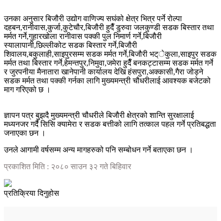
उनका अनुसार बिजौरी उद्योग वाणिज्य सघंको क्षेत्र भित्र पर्ने रोल्पा
दहबन,रानीवास,कुर्जा,कुटेचौर,बिजौरी हुदैँ डुरुवा जलकुण्डी सडक बिस्तार तथा
मर्मत गर्ने,गुहारखोला रानीवास पक्की पुल निमार्ण गर्ने,बिजौरी
स्यालापानी,छिल्लीकोट सडक बिस्तार गर्ने,बिजौरी
शिवालय,बकुलाही,साइपुरसम्म सडक मर्मत गर्ने,बिजौरी भट्ेकुला,साइपुर सडक
मर्मत तथा बिस्तार गर्ने,हेमन्तपुर,निमुवा,जमेरा हुदैँ बनकट्टासम्म सडक मर्मत गर्ने
र जुरपनीया मैनातारा खानेपानी कार्यालय देखि हंसपुरा,अक्कासी,गैरा जोड्ने
सडक मर्मत तथा पक्की गर्नका लागि मुख्यमन्त्री चौधरीलाई आवश्यक बजेटको
माग गरिएको छ ।
ज्ञापन पत्र बुझदै मुख्यमन्त्री चौधरीले बिजौरी क्षेत्रको शान्ति सुरक्षालाई
मध्यनजर गर्दै सिसि क्यामेरा र सडक बत्तीको लागि तत्काल पहल गर्ने प्रतिबद्धता
जनाएका छन ।
उनले आगामी वर्षसम्म अन्य मागहरुको पनि सम्बोधन गर्ने बताएका छन ।
प्रकाशित मिति : २०८० साउन ३२ गते बिहिवार
प्रतिक्रिया दिनुहोस