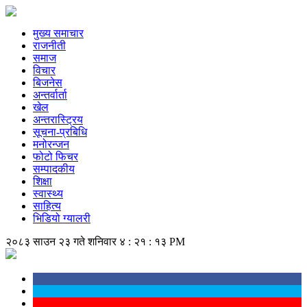
मुख्य समाचार
राजनीती
समाज
विचार
बिजनेस
अन्तर्वार्ता
खेल
अन्तरास्ट्रिय
सूचना-प्रबिधि
मनोरन्जन
फोटो फिचर
सम्पादकीय
शिक्षा
स्वास्थ्य
साहित्य
भिडियो ग्यालरी
२०८३ साउन २३ गते शनिवार
४ : २१ : १३ PM