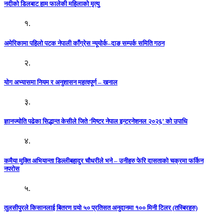
नदीको डिलबाट हाम फालेकी महिलाको मृत्यु
१.
अमेरिकामा पहिलो पटक नेपाली काँग्रेस न्यूयोर्क–दाङ सम्पर्क समिति गठन
२.
योग अभ्यासमा नियम र अनुशासन महत्वपूर्ण – खनाल
३.
ज्ञानज्योति पढेका सिद्धान्त केसीले जिते ‘मिष्टर नेपाल इन्टरनेशनल २०२६’ को उपाधि
४.
कमैया मुक्ति अभियान्ता डिल्लीबहादुर चौधरीले भने – उनीहरु फेरि दासताको चक्रमा फर्किन
नपरोस
५.
तुलसीपुरले किसानलाई बितरण गर्‍यो ५० प्रतिसत अनुदानमा १०० मिनी टिलर (तस्बिरहरु)