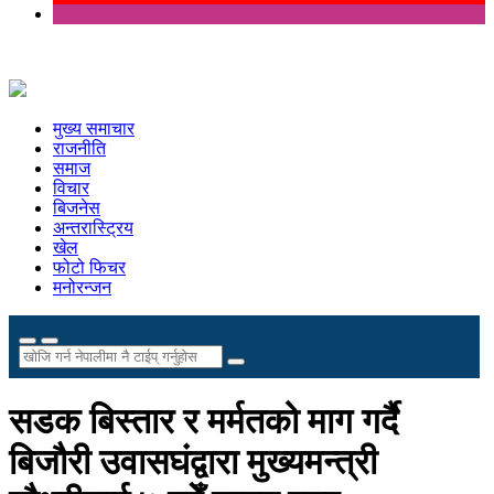
मुख्य समाचार
राजनीति
समाज
विचार
बिजनेस
अन्तरास्ट्रिय
खेल
फोटो फिचर
मनोरन्जन
सडक बिस्तार र मर्मतको माग गर्दै
बिजौरी उवासघंद्वारा मुख्यमन्त्री