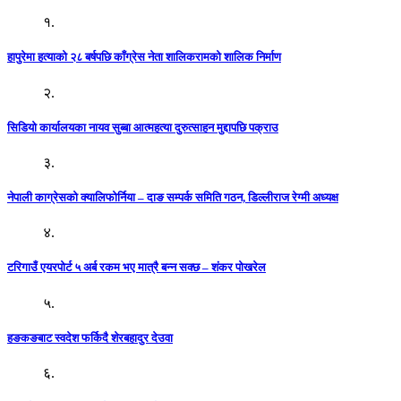
१.
हापुरेमा हत्याको २८ बर्षपछि काँग्रेस नेता शालिकरामको शालिक निर्माण
२.
सिडियो कार्यालयका नायव सुब्बा आत्महत्या दुरुत्साहन मुद्दापछि पक्राउ
३.
नेपाली काग्रेसको क्यालिफोर्निया – दाङ सम्पर्क समिति गठन, डिल्लीराज रेग्मी अध्यक्ष
४.
टरिगाउँ एयरपोर्ट ५ अर्ब रकम भए मात्रै बन्न सक्छ – शंकर पोखरेल
५.
हङकङबाट स्वदेश फर्किदै शेरबहादुर देउवा
६.