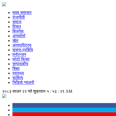
मुख्य समाचार
राजनीती
समाज
विचार
बिजनेस
अन्तर्वार्ता
खेल
अन्तरास्ट्रिय
सूचना-प्रबिधि
मनोरन्जन
फोटो फिचर
सम्पादकीय
शिक्षा
स्वास्थ्य
साहित्य
भिडियो ग्यालरी
२०८३ साउन २२ गते शुक्रवार
५ : ५३ : ३० AM