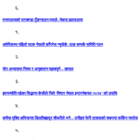
६.
मन्त्रालयको भागबण्डा टुँङ्ग्याउन एमाले–नेकपा छलफलमा
१.
अमेरिकामा पहिलो पटक नेपाली काँग्रेस न्यूयोर्क–दाङ सम्पर्क समिति गठन
२.
योग अभ्यासमा नियम र अनुशासन महत्वपूर्ण – खनाल
३.
ज्ञानज्योति पढेका सिद्धान्त केसीले जिते ‘मिष्टर नेपाल इन्टरनेशनल २०२६’ को उपाधि
४.
कमैया मुक्ति अभियान्ता डिल्लीबहादुर चौधरीले भने – उनीहरु फेरि दासताको चक्रमा फर्किन नपरोस
५.