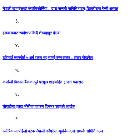
नेपाली काग्रेसको क्यालिफोर्निया – दाङ सम्पर्क समिति गठन, डिल्लीराज रेग्मी अध्यक्ष
३.
हङकङबाट स्वदेश फर्किदै शेरबहादुर देउवा
४.
टरिगाउँ एयरपोर्ट ५ अर्ब रकम भए मात्रै बन्न सक्छ – शंकर पोखरेल
५.
कर्णाली बिकास बैंकका पूर्व प्रमुख शाहसहित ३ जना पक्राउ
६.
घोराहीमा एउटा भैंसीका कारण दिनभर छाएको आतंक
१.
अमेरिकामा पहिलो पटक नेपाली काँग्रेस न्यूयोर्क–दाङ सम्पर्क समिति गठन