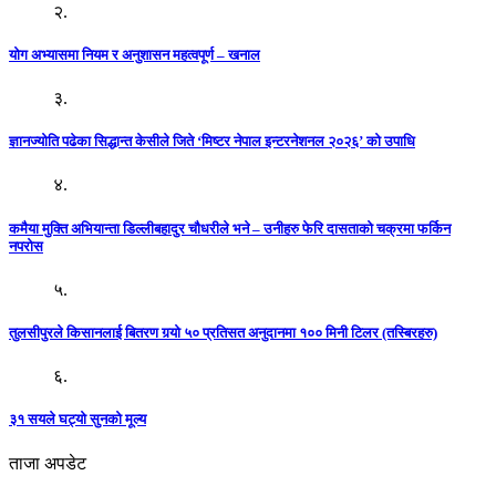
२.
योग अभ्यासमा नियम र अनुशासन महत्वपूर्ण – खनाल
३.
ज्ञानज्योति पढेका सिद्धान्त केसीले जिते ‘मिष्टर नेपाल इन्टरनेशनल २०२६’ को उपाधि
४.
कमैया मुक्ति अभियान्ता डिल्लीबहादुर चौधरीले भने – उनीहरु फेरि दासताको चक्रमा फर्किन
नपरोस
५.
तुलसीपुरले किसानलाई बितरण गर्‍यो ५० प्रतिसत अनुदानमा १०० मिनी टिलर (तस्बिरहरु)
६.
३१ सयले घट्यो सुनको मूल्य
ताजा अपडेट