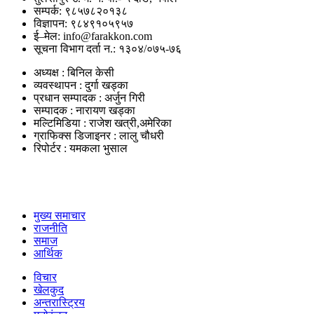
सम्पर्क: ९८५७८२०१३८
विज्ञापन: ९८४९१०५९५७
ई–मेल: info@farakkon.com
सूचना विभाग दर्ता न.: १३०४/०७५-७६
अध्यक्ष : बिनिल केसी
व्यवस्थापन : दुर्गा खड्का
प्रधान सम्पादक : अर्जुन गिरी
सम्पादक : नारायण खड्का
मल्टिमिडिया : राजेश खत्री,अमेरिका
ग्राफिक्स डिजाइनर : लालु चौधरी
रिपोर्टर : यमकला भुसाल
उपयोगी लिंकहरु
मुख्य समाचार
राजनीति
समाज
आर्थिक
विचार
खेलकुद
अन्तरास्ट्रिय