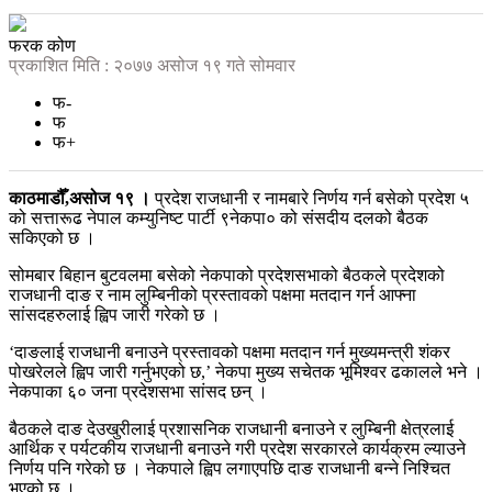
फरक कोण
प्रकाशित मिति : २०७७ असोज १९ गते सोमवार
फ-
फ
फ+
काठमाडौँ,असोज १९ ।
प्रदेश राजधानी र नामबारे निर्णय गर्न बसेको प्रदेश ५
को सत्तारूढ नेपाल कम्युनिष्ट पार्टी ९नेकपा० को संसदीय दलको बैठक
सकिएको छ ।
सोमबार बिहान बुटवलमा बसेको नेकपाको प्रदेशसभाको बैठकले प्रदेशको
राजधानी दाङ र नाम लुम्बिनीको प्रस्तावको पक्षमा मतदान गर्न आफ्ना
सांसदहरुलाई ह्विप जारी गरेको छ ।
‘दाङलाई राजधानी बनाउने प्रस्तावको पक्षमा मतदान गर्न मुख्यमन्त्री शंकर
पोखरेलले ह्विप जारी गर्नुभएको छ,’ नेकपा मुख्य सचेतक भूमिश्वर ढकालले भने ।
नेकपाका ६० जना प्रदेशसभा सांसद छन् ।
बैठकले दाङ देउखुरीलाई प्रशासनिक राजधानी बनाउने र लुम्बिनी क्षेत्रलाई
आर्थिक र पर्यटकीय राजधानी बनाउने गरी प्रदेश सरकारले कार्यक्रम ल्याउने
निर्णय पनि गरेको छ । नेकपाले ह्विप लगाएपछि दाङ राजधानी बन्ने निश्चित
भएको छ ।