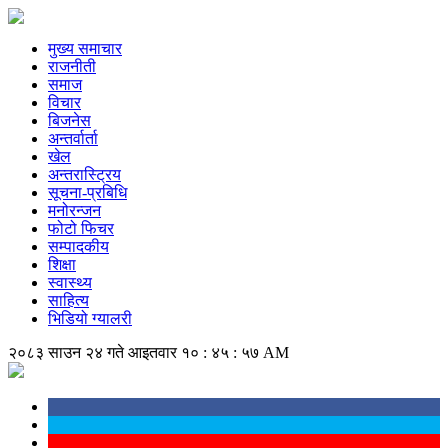
मुख्य समाचार
राजनीती
समाज
विचार
बिजनेस
अन्तर्वार्ता
खेल
अन्तरास्ट्रिय
सूचना-प्रबिधि
मनोरन्जन
फोटो फिचर
सम्पादकीय
शिक्षा
स्वास्थ्य
साहित्य
भिडियो ग्यालरी
२०८३ साउन २४ गते आइतवार
१० : ४५ : ५८ AM