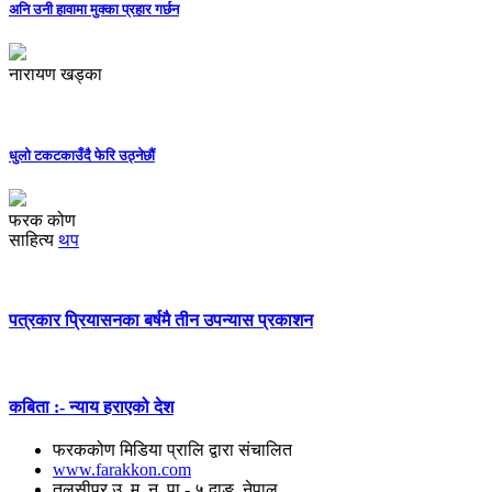
अनि उनी हावामा मुक्का प्रहार गर्छन
नारायण खड्का
धुलो टकटकाउँदै फेरि उठ्नेछौं
फरक कोण
साहित्य
थप
पत्रकार प्रियासनका बर्षमै तीन उपन्यास प्रकाशन
कबिता :- न्याय हराएको देश
फरककोण मिडिया प्रालि द्वारा संचालित
www.farakkon.com
तुलसीपुर उ. म. न. पा.- ५ दाङ, नेपाल