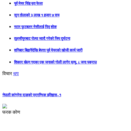
पूर्व मेयर सिंह मृत फेला
सुन तोलाको ३ लाख १ हजार ७ सय
स्टार फुटबलर मेसीलाई पितृ शोक
तुलसीपुरबाट रोल्पा जाादै गरेको जिप दुर्घटना
शनिबार बिहानैदेखि बेपत्ता पूर्व मेयरको खोजी कार्य जारी
शिकार खेल्न गएका एक जनाको गोली लागेर मृत्यु, ८ जना पक्राउ
विचार
थप
नेपाली कांग्रेस दाङको प्रारम्भिक इतिहास–१
फरक कोण