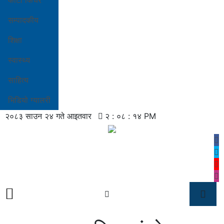
फोटो फिचर
सम्पादकीय
शिक्षा
स्वास्थ्य
साहित्य
भिडियो ग्यालरी
२०८३ साउन २४ गते आइतवार
२ : ०८ : १५ PM