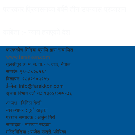
पत्रकार प्रियासनका बर्षमै तीन उपन्यास प्रकाशन
कबिता :- न्याय हराएको देश
फरककोण मिडिया प्रालि द्वारा संचालित
www.farakkon.com
तुलसीपुर उ. म. न. पा.- ५ दाङ, नेपाल
सम्पर्क: ९८५७८२०१३८
विज्ञापन: ९८४९१०५९५७
ई–मेल: info@farakkon.com
सूचना विभाग दर्ता न.: १३०४/०७५-७६
अध्यक्ष : बिनिल केसी
व्यवस्थापन : दुर्गा खड्का
प्रधान सम्पादक : अर्जुन गिरी
सम्पादक : नारायण खड्का
मल्टिमिडिया : राजेश खत्री,अमेरिका