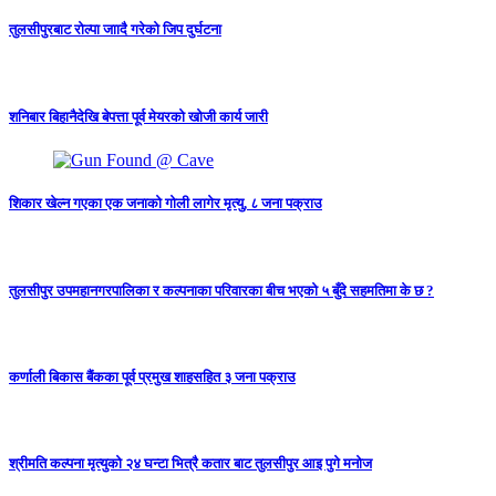
तुलसीपुरबाट रोल्पा जाादै गरेको जिप दुर्घटना
शनिबार बिहानैदेखि बेपत्ता पूर्व मेयरको खोजी कार्य जारी
शिकार खेल्न गएका एक जनाको गोली लागेर मृत्यु, ८ जना पक्राउ
तुलसीपुर उपमहानगरपालिका र कल्पनाका परिवारका बीच भएको ५ बुँदे सहमतिमा के छ ?
कर्णाली बिकास बैंकका पूर्व प्रमुख शाहसहित ३ जना पक्राउ
श्रीमति कल्पना मृत्युको २४ घन्टा भित्रै कतार बाट तुलसीपुर आइ पुगे मनोज