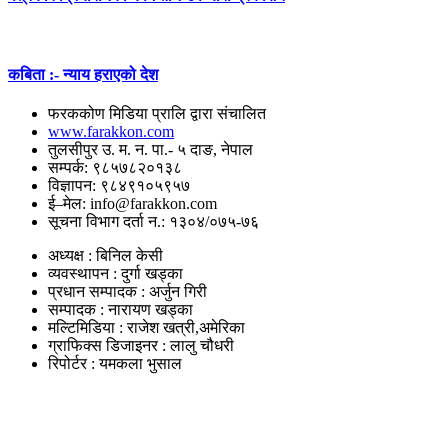
कबिता :- न्याय हराएको देश
फरककोण मिडिया प्रालि द्वारा संचालित
www.farakkon.com
तुलसीपुर उ. म. न. पा.- ५ दाङ, नेपाल
सम्पर्क: ९८५७८२०१३८
विज्ञापन: ९८४९१०५९५७
ई–मेल: info@farakkon.com
सूचना विभाग दर्ता न.: १३०४/०७५-७६
अध्यक्ष : बिनिल केसी
व्यवस्थापन : दुर्गा खड्का
प्रधान सम्पादक : अर्जुन गिरी
सम्पादक : नारायण खड्का
मल्टिमिडिया : राजेश खत्री,अमेरिका
ग्राफिक्स डिजाइनर : लालु चौधरी
रिपोर्टर : यमकला भुसाल
उपयोगी लिंकहरु