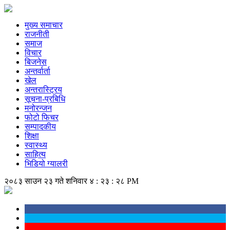
मुख्य समाचार
राजनीती
समाज
विचार
बिजनेस
अन्तर्वार्ता
खेल
अन्तरास्ट्रिय
सूचना-प्रबिधि
मनोरन्जन
फोटो फिचर
सम्पादकीय
शिक्षा
स्वास्थ्य
साहित्य
भिडियो ग्यालरी
२०८३ साउन २३ गते शनिवार
४ : २३ : २८ PM