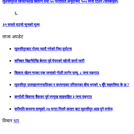
तुलसीपुरले किसानलाई बितरण गर्‍यो ५० प्रतिसत अनुदानमा १०० मिनी टिलर (तस्बिरहरु)
६.
३१ सयले घट्यो सुनको मूल्य
ताजा अपडेट
तुलसीपुरबाट रोल्पा जाादै गरेको जिप दुर्घटना
शनिबार बिहानैदेखि बेपत्ता पूर्व मेयरको खोजी कार्य जारी
शिकार खेल्न गएका एक जनाको गोली लागेर मृत्यु, ८ जना पक्राउ
तुलसीपुर उपमहानगरपालिका र कल्पनाका परिवारका बीच भएको ५ बुँदे सहमतिमा के छ ?
कर्णाली बिकास बैंकका पूर्व प्रमुख शाहसहित ३ जना पक्राउ
श्रीमति कल्पना मृत्युको २४ घन्टा भित्रै कतार बाट तुलसीपुर आइ पुगे मनोज
विचार
थप