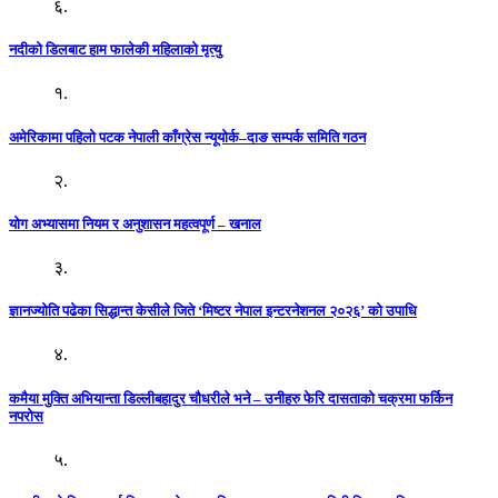
६.
नदीको डिलबाट हाम फालेकी महिलाको मृत्यु
१.
अमेरिकामा पहिलो पटक नेपाली काँग्रेस न्यूयोर्क–दाङ सम्पर्क समिति गठन
२.
योग अभ्यासमा नियम र अनुशासन महत्वपूर्ण – खनाल
३.
ज्ञानज्योति पढेका सिद्धान्त केसीले जिते ‘मिष्टर नेपाल इन्टरनेशनल २०२६’ को उपाधि
४.
कमैया मुक्ति अभियान्ता डिल्लीबहादुर चौधरीले भने – उनीहरु फेरि दासताको चक्रमा फर्किन
नपरोस
५.