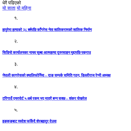
धेरै पढिएको
यो साता
यो महिना
१.
हापुरेमा हत्याको २८ बर्षपछि काँग्रेस नेता शालिकरामको शालिक निर्माण
२.
सिडियो कार्यालयका नायव सुब्बा आत्महत्या दुरुत्साहन मुद्दापछि पक्राउ
३.
नेपाली काग्रेसको क्यालिफोर्निया – दाङ सम्पर्क समिति गठन, डिल्लीराज रेग्मी अध्यक्ष
४.
टरिगाउँ एयरपोर्ट ५ अर्ब रकम भए मात्रै बन्न सक्छ – शंकर पोखरेल
५.
हङकङबाट स्वदेश फर्किदै शेरबहादुर देउवा