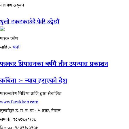
नारायण खड्का
धुलो टकटकाउँदै फेरि उठ्नेछौं
फरक कोण
साहित्य
थप
पत्रकार प्रियासनका बर्षमै तीन उपन्यास प्रकाशन
कबिता :- न्याय हराएको देश
फरककोण मिडिया प्रालि द्वारा संचालित
www.farakkon.com
तुलसीपुर उ. म. न. पा.- ५ दाङ, नेपाल
सम्पर्क: ९८५७८२०१३८
विज्ञापन: ९८४९१०५९५७