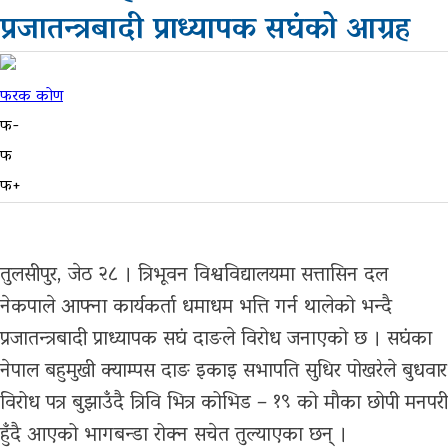
अन्तरास्ट्रिय
प्रजातन्त्रबादी प्राध्यापक सघंको आग्रह
सूचना-
प्रबिधि
फरक कोण
फ-
मनोरन्जन
फ
फोटो
फ+
फिचर
तुलसीपुर, जेठ २८ । त्रिभूवन विश्वविद्यालयमा सत्तासिन दल
सम्पादकीय
नेकपाले आफ्ना कार्यकर्ता धमाधम भत्ति गर्न थालेको भन्दै
शिक्षा
प्रजातन्त्रबादी प्राध्यापक सघं दाङले विरोध जनाएको छ । सघंका
स्वास्थ्य
नेपाल बहुमुखी क्याम्पस दाङ इकाइ सभापति सुधिर पोखरेले बुधवार
विरोध पत्र बुझाउँदै त्रिवि भित्र कोभिड – १९ को मौका छोपी मनपरी
साहित्य
हुँदै आएको भागबन्डा रोक्न सचेत तुल्याएका छन् ।