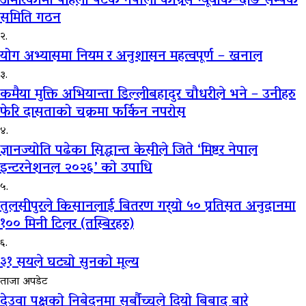
अमेरिकामा पहिलो पटक नेपाली काँग्रेस न्यूयोर्क–दाङ सम्पर्क
समिति गठन
२.
योग अभ्यासमा नियम र अनुशासन महत्वपूर्ण – खनाल
३.
कमैया मुक्ति अभियान्ता डिल्लीबहादुर चौधरीले भने – उनीहरु
फेरि दासताको चक्रमा फर्किन नपरोस
४.
ज्ञानज्योति पढेका सिद्धान्त केसीले जिते ‘मिष्टर नेपाल
इन्टरनेशनल २०२६’ को उपाधि
५.
तुलसीपुरले किसानलाई बितरण गर्‍यो ५० प्रतिसत अनुदानमा
१०० मिनी टिलर (तस्बिरहरु)
६.
३१ सयले घट्यो सुनको मूल्य
ताजा अपडेट
देउवा पक्षको निबेदनमा सर्बौच्चले दियो बिबाद बारे