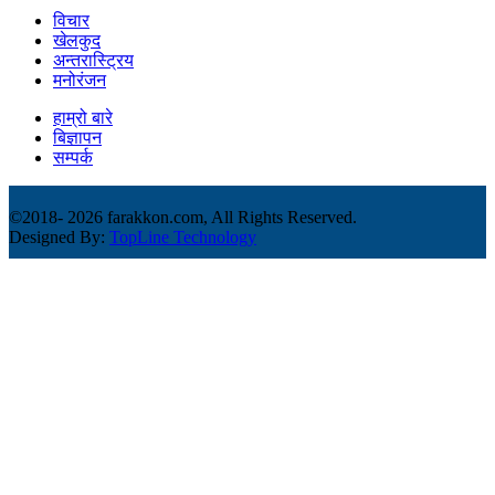
विचार
खेलकुद
अन्तरास्ट्रिय
मनोरंजन
हाम्रो बारे
बिज्ञापन
सम्पर्क
©2018-
2026 farakkon.com, All Rights Reserved.
Designed By:
TopLine Technology