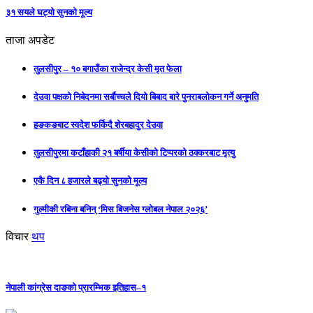
३१ सयले घट्यो सुनको मूल्य
ताजा अपडेट
तुलसीपुर – १० बगाउँका राजेन्द्र केसी मृत फेला
देउवा पक्षको निबेदनमा सर्बौच्चले दियो बिबाद बारे पुनराबलोकन गर्ने अनुमति
हङकङबाट स्वदेश फर्किदै शेरबहादुर देउवा
तुलसीपुरमा कटाँहाकी २१ बर्षीया केसीको टिप्परको ठक्करबाट मृत्यु
एकै दिन ८ हजारले बढ्यो सुनको मूल्य
गुल्मीकी रबिना बनिन् ‘मिस बिजनेस ग्लोबल नेपाल २०२६’
विचार
थप
नेपाली कांग्रेस दाङको प्रारम्भिक इतिहास–१