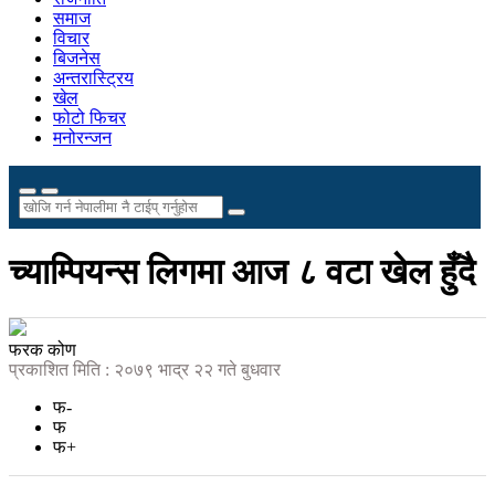
समाज
विचार
बिजनेस
अन्तरास्ट्रिय
खेल
फोटो फिचर
मनोरन्जन
च्याम्पियन्स लिगमा आज ८ वटा खेल हुँदै
फरक कोण
प्रकाशित मिति : २०७९ भाद्र २२ गते बुधवार
फ-
फ
फ+