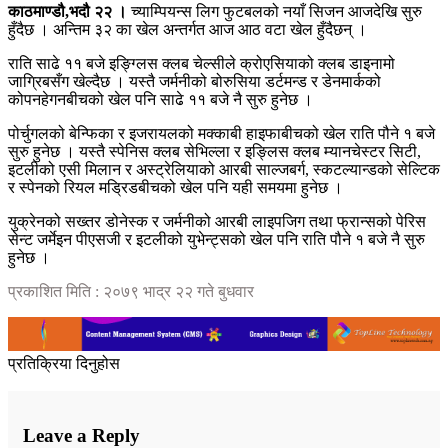
काठमाण्डौ,भदौ २२ ।
च्याम्पियन्स लिग फुटबलको नयाँ सिजन आजदेखि सुरु
हुँदैछ । अन्तिम ३२ का खेल अन्तर्गत आज आठ वटा खेल हुँदैछन् ।
राति साढे ११ बजे इङ्ग्लिस क्लब चेल्सीले क्रोएसियाको क्लब डाइनामो
जाग्रिबसँग खेल्दैछ । यस्तै जर्मनीको बोरुसिया डर्टमन्ड र डेनमार्कको
कोपनहेगनबीचको खेल पनि साढे ११ बजे नै सुरु हुनेछ ।
पोर्चुगलको बेन्फिका र इजरायलको मक्काबी हाइफाबीचको खेल राति पौने १ बजे
सुरु हुनेछ । यस्तै स्पेनिस क्लब सेभिल्ला र इङ्लिस क्लब म्यानचेस्टर सिटी,
इटलीको एसी मिलान र अस्ट्रेलियाको आरबी साल्जबर्ग, स्कटल्यान्डको सेल्टिक
र स्पेनको रियल मड्रिडबीचको खेल पनि यही समयमा हुनेछ ।
युक्रेनको सख्तर डोनेस्क र जर्मनीको आरबी लाइपजिग तथा फ्रान्सको पेरिस
सेन्ट जर्मेइन पीएसजी र इटलीको युभेन्ट्सको खेल पनि राति पौने १ बजे नै सुरु
हुनेछ ।
प्रकाशित मिति : २०७९ भाद्र २२ गते बुधवार
प्रतिक्रिया दिनुहोस
Leave a Reply