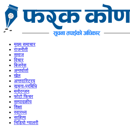
मुख्य समाचार
राजनीती
समाज
विचार
बिजनेस
अन्तर्वार्ता
खेल
अन्तरास्ट्रिय
सूचना-प्रबिधि
मनोरन्जन
फोटो फिचर
सम्पादकीय
शिक्षा
स्वास्थ्य
साहित्य
भिडियो ग्यालरी