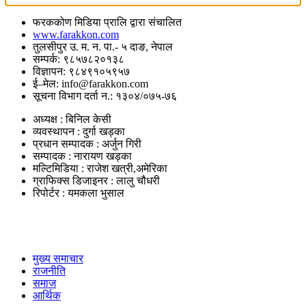
फरककोण मिडिया प्रालि द्वारा संचालित
www.farakkon.com
तुलसीपुर उ. म. न. पा.- ५ दाङ, नेपाल
सम्पर्क: ९८५७८२०१३८
विज्ञापन: ९८४९१०५९५७
ई–मेल: info@farakkon.com
सूचना विभाग दर्ता न.: १३०४/०७५-७६
अध्यक्ष : बिनिल केसी
व्यवस्थापन : दुर्गा खड्का
प्रधान सम्पादक : अर्जुन गिरी
सम्पादक : नारायण खड्का
मल्टिमिडिया : राजेश खत्री,अमेरिका
ग्राफिक्स डिजाइनर : लालु चौधरी
रिपोर्टर : यमकला भुसाल
उपयोगी लिंकहरु
मुख्य समाचार
राजनीति
समाज
आर्थिक