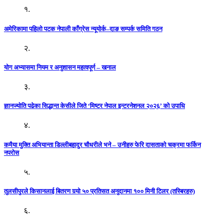
१.
अमेरिकामा पहिलो पटक नेपाली काँग्रेस न्यूयोर्क–दाङ सम्पर्क समिति गठन
२.
योग अभ्यासमा नियम र अनुशासन महत्वपूर्ण – खनाल
३.
ज्ञानज्योति पढेका सिद्धान्त केसीले जिते ‘मिष्टर नेपाल इन्टरनेशनल २०२६’ को उपाधि
४.
कमैया मुक्ति अभियान्ता डिल्लीबहादुर चौधरीले भने – उनीहरु फेरि दासताको चक्रमा फर्किन
नपरोस
५.
तुलसीपुरले किसानलाई बितरण गर्‍यो ५० प्रतिसत अनुदानमा १०० मिनी टिलर (तस्बिरहरु)
६.