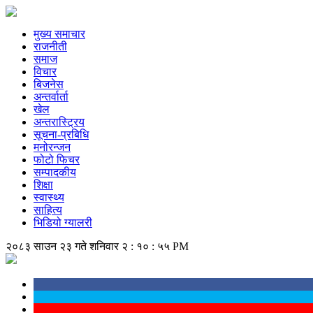
मुख्य समाचार
राजनीती
समाज
विचार
बिजनेस
अन्तर्वार्ता
खेल
अन्तरास्ट्रिय
सूचना-प्रबिधि
मनोरन्जन
फोटो फिचर
सम्पादकीय
शिक्षा
स्वास्थ्य
साहित्य
भिडियो ग्यालरी
२०८३ साउन २३ गते शनिवार
२ : १० : ५६ PM