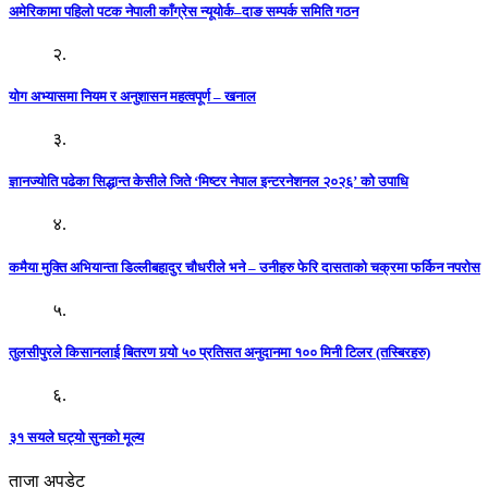
अमेरिकामा पहिलो पटक नेपाली काँग्रेस न्यूयोर्क–दाङ सम्पर्क समिति गठन
२.
योग अभ्यासमा नियम र अनुशासन महत्वपूर्ण – खनाल
३.
ज्ञानज्योति पढेका सिद्धान्त केसीले जिते ‘मिष्टर नेपाल इन्टरनेशनल २०२६’ को उपाधि
४.
कमैया मुक्ति अभियान्ता डिल्लीबहादुर चौधरीले भने – उनीहरु फेरि दासताको चक्रमा फर्किन नपरोस
५.
तुलसीपुरले किसानलाई बितरण गर्‍यो ५० प्रतिसत अनुदानमा १०० मिनी टिलर (तस्बिरहरु)
६.
३१ सयले घट्यो सुनको मूल्य
ताजा अपडेट