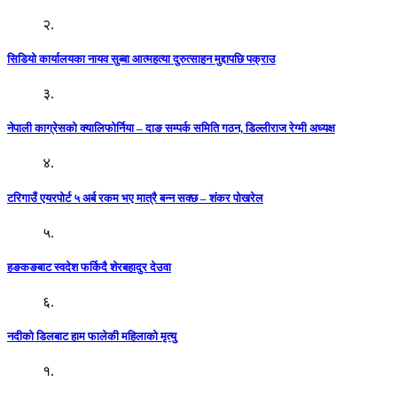
२.
सिडियो कार्यालयका नायव सुब्बा आत्महत्या दुरुत्साहन मुद्दापछि पक्राउ
३.
नेपाली काग्रेसको क्यालिफोर्निया – दाङ सम्पर्क समिति गठन, डिल्लीराज रेग्मी अध्यक्ष
४.
टरिगाउँ एयरपोर्ट ५ अर्ब रकम भए मात्रै बन्न सक्छ – शंकर पोखरेल
५.
हङकङबाट स्वदेश फर्किदै शेरबहादुर देउवा
६.
नदीको डिलबाट हाम फालेकी महिलाको मृत्यु
१.