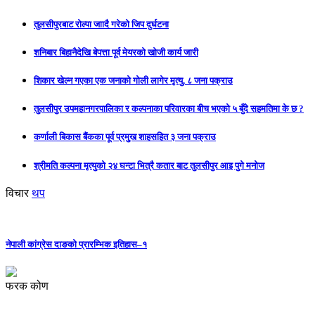
तुलसीपुरबाट रोल्पा जाादै गरेको जिप दुर्घटना
शनिबार बिहानैदेखि बेपत्ता पूर्व मेयरको खोजी कार्य जारी
शिकार खेल्न गएका एक जनाको गोली लागेर मृत्यु, ८ जना पक्राउ
तुलसीपुर उपमहानगरपालिका र कल्पनाका परिवारका बीच भएको ५ बुँदे सहमतिमा के छ ?
कर्णाली बिकास बैंकका पूर्व प्रमुख शाहसहित ३ जना पक्राउ
श्रीमति कल्पना मृत्युको २४ घन्टा भित्रै कतार बाट तुलसीपुर आइ पुगे मनोज
विचार
थप
नेपाली कांग्रेस दाङको प्रारम्भिक इतिहास–१
फरक कोण