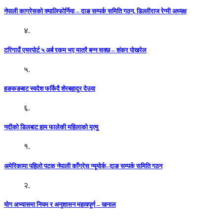
नेपाली काग्रेसको क्यालिफोर्निया – दाङ सम्पर्क समिति गठन, डिल्लीराज रेग्मी अध्यक्ष
४.
टरिगाउँ एयरपोर्ट ५ अर्ब रकम भए मात्रै बन्न सक्छ – शंकर पोखरेल
५.
हङकङबाट स्वदेश फर्किदै शेरबहादुर देउवा
६.
नदीको डिलबाट हाम फालेकी महिलाको मृत्यु
१.
अमेरिकामा पहिलो पटक नेपाली काँग्रेस न्यूयोर्क–दाङ सम्पर्क समिति गठन
२.
योग अभ्यासमा नियम र अनुशासन महत्वपूर्ण – खनाल