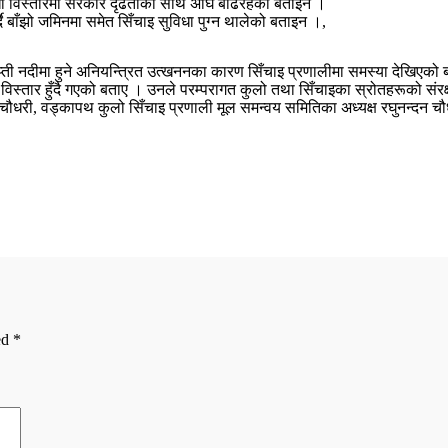
सुविधा विस्तारमा सरकार दृढताका साथ अघि बढिरहेको बताइन ।
गर्दै बाँझो जमिनमा समेत सिँचाइ सुविधा पुग्न थालेको बताइन ।,
ाप्ती नदीमा हुने अनियन्त्रित उत्खननका कारण सिँचाइ प्रणालीमा समस्या देखिएको
मशः विस्तार हुँदै गएको बताए । उनले परम्परागत कुलो तथा सिँचाइका स्रोतहरूको
 चौधरी, वड्कापथ कुलो सिँचाइ प्रणाली मूल समन्वय समितिका अध्यक्ष रघुनन्दन 
ed
*