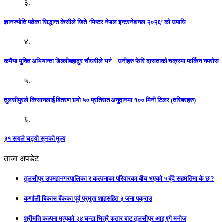
३.
ज्ञानज्योति पढेका सिद्धान्त केसीले जिते ‘मिष्टर नेपाल इन्टरनेशनल २०२६’ को उपाधि
४.
कमैया मुक्ति अभियान्ता डिल्लीबहादुर चौधरीले भने – उनीहरु फेरि दासताको चक्रमा फर्किन नपरोस
५.
तुलसीपुरले किसानलाई बितरण गर्‍यो ५० प्रतिसत अनुदानमा १०० मिनी टिलर (तस्बिरहरु)
६.
३१ सयले घट्यो सुनको मूल्य
ताजा अपडेट
तुलसीपुर उपमहानगरपालिका र कल्पनाका परिवारका बीच भएको ५ बुँदे सहमतिमा के छ ?
कर्णाली बिकास बैंकका पूर्व प्रमुख शाहसहित ३ जना पक्राउ
श्रीमति कल्पना मृत्युको २४ घन्टा भित्रै कतार बाट तुलसीपुर आइ पुगे मनोज