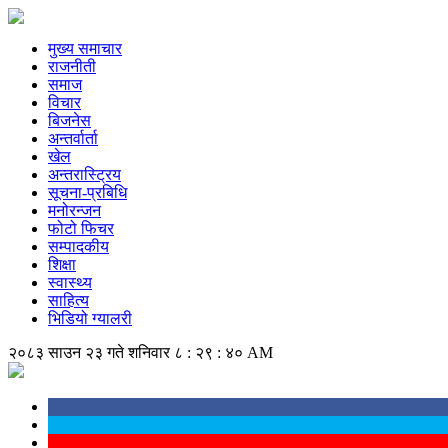
मुख्य समाचार
राजनीती
समाज
विचार
बिजनेस
अन्तर्वार्ता
खेल
अन्तरास्ट्रिय
सूचना-प्रबिधि
मनोरन्जन
फोटो फिचर
सम्पादकीय
शिक्षा
स्वास्थ्य
साहित्य
भिडियो ग्यालरी
२०८३ साउन २३ गते शनिवार
८ : २९ : ४१ AM