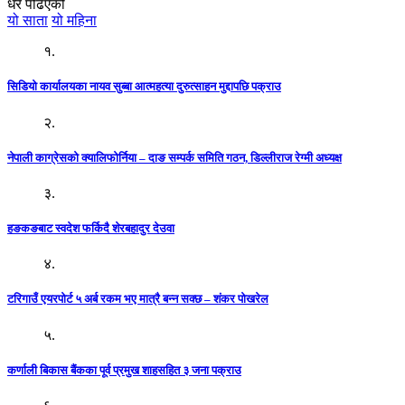
धेरै पढिएको
यो साता
यो महिना
१.
सिडियो कार्यालयका नायव सुब्बा आत्महत्या दुरुत्साहन मुद्दापछि पक्राउ
२.
नेपाली काग्रेसको क्यालिफोर्निया – दाङ सम्पर्क समिति गठन, डिल्लीराज रेग्मी अध्यक्ष
३.
हङकङबाट स्वदेश फर्किदै शेरबहादुर देउवा
४.
टरिगाउँ एयरपोर्ट ५ अर्ब रकम भए मात्रै बन्न सक्छ – शंकर पोखरेल
५.
कर्णाली बिकास बैंकका पूर्व प्रमुख शाहसहित ३ जना पक्राउ