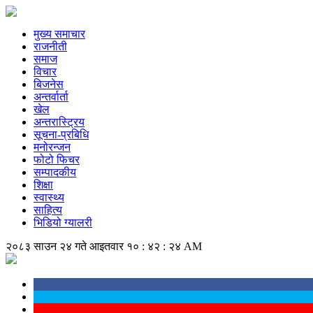
मुख्य समाचार
राजनीती
समाज
विचार
बिजनेस
अन्तर्वार्ता
खेल
अन्तरास्ट्रिय
सूचना-प्रबिधि
मनोरन्जन
फोटो फिचर
सम्पादकीय
शिक्षा
स्वास्थ्य
साहित्य
भिडियो ग्यालरी
२०८३ साउन २४ गते आइतवार
१० : ४२ : २५ AM