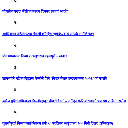
६.
घोराहीमा एउटा भैंसीका कारण दिनभर छाएको आतंक
१.
अमेरिकामा पहिलो पटक नेपाली काँग्रेस न्यूयोर्क–दाङ सम्पर्क समिति गठन
२.
योग अभ्यासमा नियम र अनुशासन महत्वपूर्ण – खनाल
३.
ज्ञानज्योति पढेका सिद्धान्त केसीले जिते ‘मिष्टर नेपाल इन्टरनेशनल २०२६’ को उपाधि
४.
कमैया मुक्ति अभियान्ता डिल्लीबहादुर चौधरीले भने – उनीहरु फेरि दासताको चक्रमा फर्किन नपरोस
५.
तुलसीपुरले किसानलाई बितरण गर्‍यो ५० प्रतिसत अनुदानमा १०० मिनी टिलर (तस्बिरहरु)